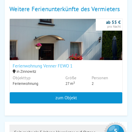
Weitere Ferienunterkünfte des Vermieters
ab 55 €
pro Nacht
Ferienwohnung Venner FEWO 1
in Zinnowitz
Objekttyp
Größe
Personen
Ferienwohnung
27 m²
2
zum Objekt