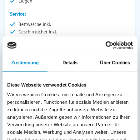
Liegen
Service:
Bettwäsche inkl.
Geschirrtücher inkl.
Handtücher inkl.
Verpflegung:
Zustimmung
Details
Über Cookies
Beschreibung
Diese Webseite verwendet Cookies
Unsere Ferienwohnung werden privat nur in der Zeit von
Wir verwenden Cookies, um Inhalte und Anzeigen zu
Juni bis September geführt.
personalisieren, Funktionen für soziale Medien anbieten
Die Ferienwohnungen sind modern eingerichtet und
zu können und die Zugriffe auf unsere Website zu
befinden sich in einer ruhigen Wohngegend mit viel Natur.
analysieren. Außerdem geben wir Informationen zu Ihrer
Bei der Nutzung der Ferienwohnungen stehen Ihnen ein
Verwendung unserer Website an unsere Partner für
Grillplatz sowie Gartenmöbel zur Verfügung.
soziale Medien, Werbung und Analysen weiter. Unsere
Partner führen diese Informationen möglicherweise mit