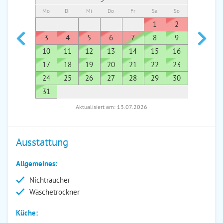
Mo
Di
Mi
Do
Fr
Sa
So
Mo
Di
1
2
1
3
4
5
6
7
8
9
7
8
10
11
12
13
14
15
16
14
1
17
18
19
20
21
22
23
21
2
24
25
26
27
28
29
30
28
2
31
Aktualisiert am: 13.07.2026
Ausstattung
Allgemeines:
Nichtraucher
Wäschetrockner
Küche: