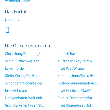
Vermieter-Login
Das Portal
Über uns
Die Ostsee entdecken
Glücksburg/Steinberg/...
Lübeck-Travemünde
Schlei (Schleswig-Kap...
Klützer Winkel/Bolten...
Eckernförde
Insel Poel/Wismar
Kieler Förde/Kiel/Laboe
Kühlungsborn/Rerik/Ne...
Schönberg/Hohenfelde/...
Rostock-Warnemünde/Gr...
Insel Fehmarn
Insel Fischland/Darß/...
Heiligenhafen/Weißenh...
Ribnitz-Damgarten/Str...
Grömitz/Kellenhusen/D...
Insel Rügen/Insel Hid...