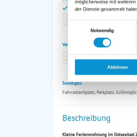
möglicherweise mit weiteren
Bettwäsche inkl.
Ge
der Dienste gesammelt habe
Fahrräder
St
Kurtaxfrei
Einwilligungsauswahl
Notwendig
Verpflegung:
Brötchenservice
Fr
Vollpension möglich
Ablehnen
Sonstiges:
Fahrradstellplatz, Parkplatz, Grillmögli
Beschreibung
Kleine Ferienwohnung im Ostseebad Z