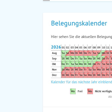
Belegungskalender
Hier sehen Sie die aktuellen Belegung
2026
01
02
03
04
05
06
07
08
09
10
11
1
Aug
Sa
So
Mo
Di
Mi
Do
Fr
Sa
So
Mo
Di
M
Sep
Di
Mi
Do
Fr
Sa
So
Mo
Di
Mi
Do
Fr
S
Okt
Do
Fr
Sa
So
Mo
Di
Mi
Do
Fr
Sa
So
M
Nov
So
Mo
Di
Mi
Do
Fr
Sa
So
Mo
Di
Mi
D
Dez
Di
Mi
Do
Fr
Sa
So
Mo
Di
Mi
Do
Fr
S
Kalender für das nächste Jahr einblen
Mo
Frei
Mo
Nicht verfügb
Ak