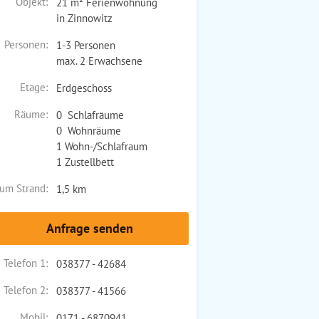
Objekt:
21 m² Ferienwohnung
in Zinnowitz
Personen:
1-3 Personen
max. 2 Erwachsene
Etage:
Erdgeschoss
Räume:
0 Schlafräume
0 Wohnräume
1 Wohn-/Schlafraum
1 Zustellbett
um Strand:
1,5 km
Anfrage senden
Telefon 1:
038377 - 42684
Telefon 2:
038377 - 41566
Mobil:
0171 - 6870941