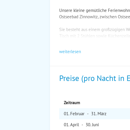
Unsere kleine gemütliche Ferienwohnun
Ostseebad Zinnowitz, zwischen Ostsee
Sie besteht aus einem großzügigen W
Tisch mit 2 Stühlen sowie Küchenzeile
weiterlesen
Preise (pro Nacht in 
Zeitraum
01. Feb
ruar
-
31. Mär
z
01. Apr
il
-
30. Jun
i