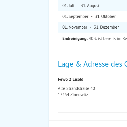
01. Jul
i
-
31. Aug
ust
01. Sep
tember
-
31. Okt
ober
01. Nov
ember
-
31. Dez
ember
Endreinigung:
40 € ist bereits im R
Lage & Adresse des 
Fewo 2 Eisold
Alte Strandstraße 40
17454 Zinnowitz