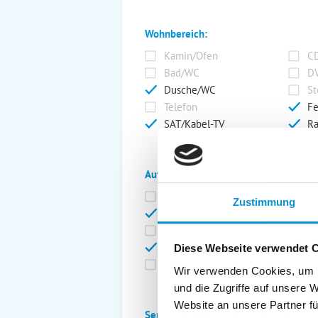
Wohnbereich:
Kamin/Ofen
CD
Bad/WC
DV
Dusche/WC
St
Telefon
Fe
SAT/Kabel-TV
Ra
Außenanlage:
Garten/Liegewiese
Ca
Zustimmung
Gartenstühle
Pa
Liegen
Ga
Terrasse
Ki
Diese Webseite verwendet 
Balkon
Ab
Wir verwenden Cookies, um I
und die Zugriffe auf unsere 
Website an unsere Partner fü
Service: