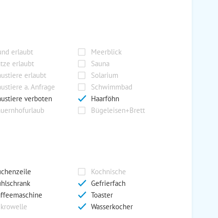
nd erlaubt
Meerblick
tze erlaubt
Sauna
ustiere erlaubt
Solarium
ustiere a. Anfrage
Schwimmbad
ustiere verboten
Haarföhn
uernhofurlaub
Bügeleisen+Brett
chenzeile
Kochnische
hlschrank
Gefrierfach
ffeemaschine
Toaster
krowelle
Wasserkocher