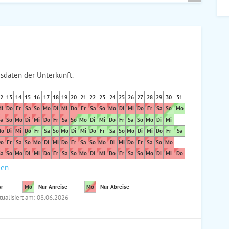
sdaten der Unterkunft.
2
13
14
15
16
17
18
19
20
21
22
23
24
25
26
27
28
29
30
31
i
Do
Fr
Sa
So
Mo
Di
Mi
Do
Fr
Sa
So
Mo
Di
Mi
Do
Fr
Sa
So
Mo
a
So
Mo
Di
Mi
Do
Fr
Sa
So
Mo
Di
Mi
Do
Fr
Sa
So
Mo
Di
Mi
o
Di
Mi
Do
Fr
Sa
So
Mo
Di
Mi
Do
Fr
Sa
So
Mo
Di
Mi
Do
Fr
Sa
o
Fr
Sa
So
Mo
Di
Mi
Do
Fr
Sa
So
Mo
Di
Mi
Do
Fr
Sa
So
Mo
a
So
Mo
Di
Mi
Do
Fr
Sa
So
Mo
Di
Mi
Do
Fr
Sa
So
Mo
Di
Mi
Do
den
ar
Mo
Nur Anreise
Mo
Nur Abreise
tualisiert am: 08.06.2026