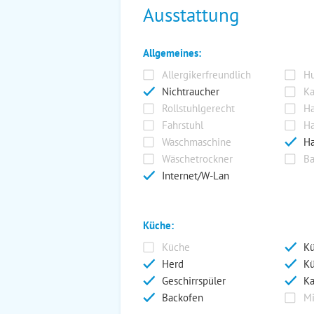
Ausstattung
Allgemeines:
Allergikerfreundlich
Hu
Nichtraucher
Ka
Rollstuhlgerecht
Ha
Fahrstuhl
Ha
Waschmaschine
Ha
Wäschetrockner
Ba
Internet/W-Lan
Küche:
Küche
Kü
Herd
Kü
Geschirrspüler
Ka
Backofen
Mi