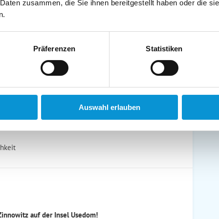
 Daten zusammen, die Sie ihnen bereitgestellt haben oder die s
schirrtücher inkl.
Handtücher inkl.
n.
randkorb am Strand
Bollerwagen
Präferenzen
Statistiken
ühstück möglich
Halbpension möglich
Auswahl erlauben
chkeit
innowitz auf der Insel Usedom!