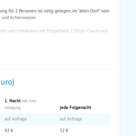
g für 2 Personen ist ruhig gelegen, im "alten Dorf" vom
 und Achterwasser.
ohn-und Schlafraum mit Doppelbett, 2-Sitzer-Couch und
.
Euro)
1. Nacht
inkl. End­
jede Folge­nacht
reinigung
auf Anfrage
auf Anfrage
92 €
52 €