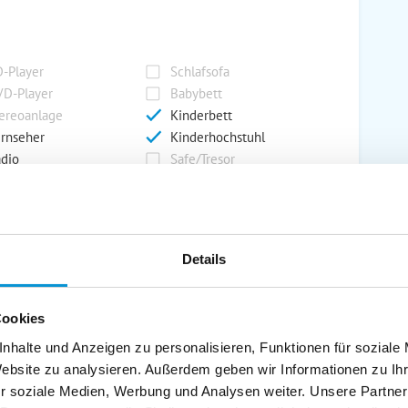
-Player
Schlafsofa
D-Player
Babybett
ereoanlage
Kinderbett
rnseher
Kinderhochstuhl
dio
Safe/Tresor
rport
Grill
Details
rkplatz
Grillplatz
rage
Wintergarten
nderspielplatz
Swimmingpool
Cookies
stellraum
nhalte und Anzeigen zu personalisieren, Funktionen für soziale
Website zu analysieren. Außerdem geben wir Informationen zu I
r soziale Medien, Werbung und Analysen weiter. Unsere Partner