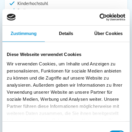
Kinderhochstuhl
Radio
Außenanlage:
Garten/Liegewiese
Zustimmung
Details
Über Cookies
Gartenstühle
Parkplatz
Liegen
Diese Webseite verwendet Cookies
Terrasse
Wir verwenden Cookies, um Inhalte und Anzeigen zu
personalisieren, Funktionen für soziale Medien anbieten
Service:
zu können und die Zugriffe auf unsere Website zu
analysieren. Außerdem geben wir Informationen zu Ihrer
Verpflegung:
Verwendung unserer Website an unsere Partner für
soziale Medien, Werbung und Analysen weiter. Unsere
Partner führen diese Informationen möglicherweise mit
Beschreibung
weiteren Daten zusammen, die Sie ihnen bereitgestellt
haben oder die sie im Rahmen Ihrer Nutzung der Dienste
Mit Terrasse und eingezäuntem Grundstück. Hunde sehr
gesammelt haben.
Einwilligungsauswahl
willkommen. 2 Schlafzimmer. Bis zu 5 Personen. 80 qm.