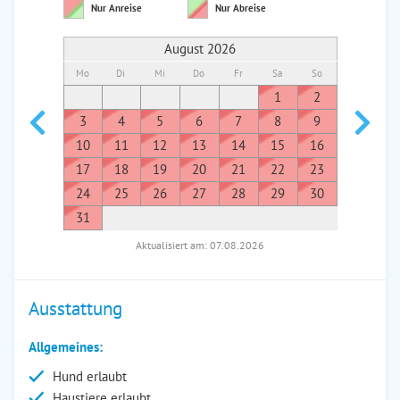
Nur Anreise
Nur Abreise
August 2026
Mo
Di
Mi
Do
Fr
Sa
So
Mo
Di
1
2
1
3
4
5
6
7
8
9
7
8
10
11
12
13
14
15
16
14
1
17
18
19
20
21
22
23
21
2
24
25
26
27
28
29
30
28
2
31
Aktualisiert am: 07.08.2026
Ausstattung
Allgemeines:
Hund erlaubt
Haustiere erlaubt