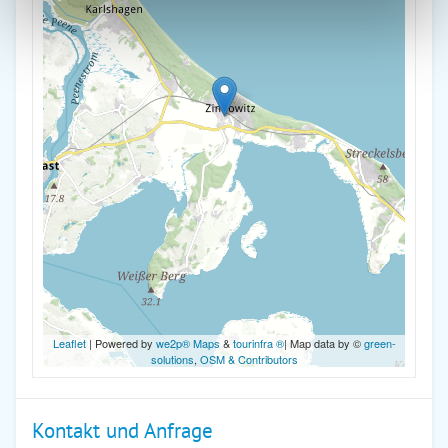
Leaflet
| Powered by
we2p® Maps
&
tourinfra ®
| Map data by ©
green-
solutions
,
OSM & Contributors
Kontakt und Anfrage