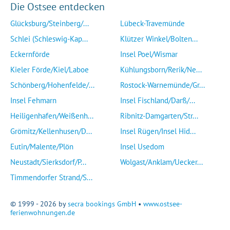
Die Ostsee entdecken
Glücksburg/Steinberg/...
Lübeck-Travemünde
Schlei (Schleswig-Kap...
Klützer Winkel/Bolten...
Eckernförde
Insel Poel/Wismar
Kieler Förde/Kiel/Laboe
Kühlungsborn/Rerik/Ne...
Schönberg/Hohenfelde/...
Rostock-Warnemünde/Gr...
Insel Fehmarn
Insel Fischland/Darß/...
Heiligenhafen/Weißenh...
Ribnitz-Damgarten/Str...
Grömitz/Kellenhusen/D...
Insel Rügen/Insel Hid...
Eutin/Malente/Plön
Insel Usedom
Neustadt/Sierksdorf/P...
Wolgast/Anklam/Uecker...
Timmendorfer Strand/S...
© 1999 - 2026 by
secra bookings GmbH
•
www.ostsee-
ferienwohnungen.de