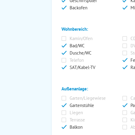
Geschirrspüler
Ka
Backofen
Mi
Wohnbereich:
Kamin/Ofen
CD
Bad/WC
DV
Dusche/WC
St
Telefon
Fe
SAT/Kabel-TV
Ra
Außenanlage:
Garten/Liegewiese
Ca
Gartenstühle
Pa
Liegen
Ga
Terrasse
Ki
Balkon
Ab