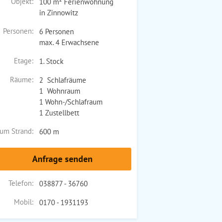
Objekt:
100 m² Ferienwohnung
in Zinnowitz
Personen:
6 Personen
max. 4 Erwachsene
Etage:
1. Stock
Räume:
2 Schlafräume
1 Wohnraum
1 Wohn-/Schlafraum
1 Zustellbett
um Strand:
600 m
Anfrage senden
Telefon:
038877 - 36760
Mobil:
0170 - 1931193