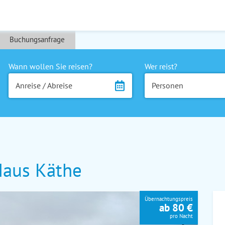
Buchungsanfrage
Wann wollen Sie reisen?
Wer reist?
Anreise / Abreise
Personen
aus Käthe
Übernachtungspreis
ab 80 €
pro Nacht