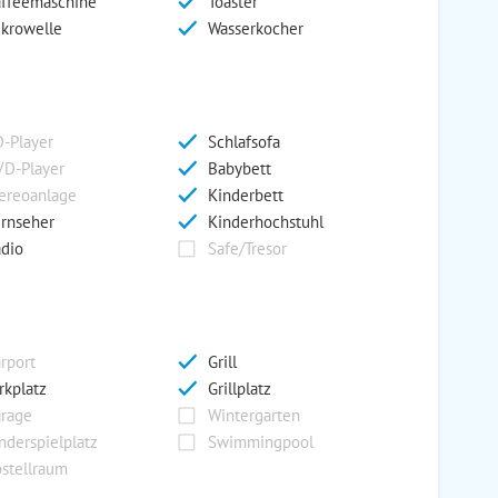
ffeemaschine
Toaster
krowelle
Wasserkocher
-Player
Schlafsofa
D-Player
Babybett
ereoanlage
Kinderbett
rnseher
Kinderhochstuhl
dio
Safe/Tresor
rport
Grill
rkplatz
Grillplatz
rage
Wintergarten
nderspielplatz
Swimmingpool
stellraum