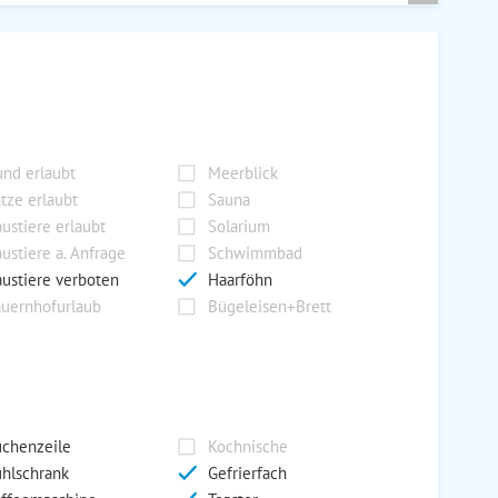
nd erlaubt
Meerblick
tze erlaubt
Sauna
ustiere erlaubt
Solarium
ustiere a. Anfrage
Schwimmbad
ustiere verboten
Haarföhn
uernhofurlaub
Bügeleisen+Brett
chenzeile
Kochnische
hlschrank
Gefrierfach