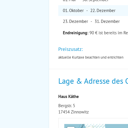
01. Okt
ober
-
22. Dez
ember
23. Dez
ember
-
31. Dez
ember
Endreinigung:
90 € ist bereits im R
Preiszusatz:
aktuelle Kurtaxe beachten und entrichten
Lage & Adresse des 
Haus Käthe
Bergstr. 5
17454 Zinnowitz