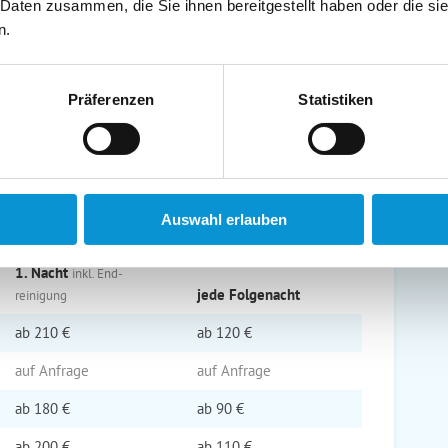
 Daten zusammen, die Sie ihnen bereitgestellt haben oder die s
n.
of Marina im Ferienhaus Käthe
zimmer, Veranda mit Schlafcouch und TV,
Präferenzen
Statistiken
Geschirrspüler), das Bad verfügt über eine Badewanne
 Gartenmöbeln.
Euro)
Auswahl erlauben
1. Nacht
inkl. End­
jede Folge­nacht
reinigung
ab
210 €
ab
120 €
auf Anfrage
auf Anfrage
ab
180 €
ab
90 €
ab
200 €
ab
110 €