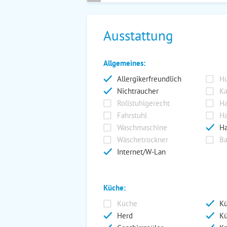
Ausstattung
Allgemeines:
Allergikerfreundlich
Hu
Nichtraucher
Ka
Rollstuhlgerecht
Ha
Fahrstuhl
Ha
Waschmaschine
Ha
Wäschetrockner
Ba
Internet/W-Lan
Küche:
Küche
Kü
Herd
Kü