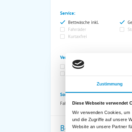
Service:
Bettwäsche inkl.
Ge
Fahrräder
St
Kurtaxfrei
Verpflegung:
Brötchenservice
Fr
Vollpension möglich
Zustimmung
Sonstiges:
Fahrradverleih nebenan! Kutschfahrte
Diese Webseite verwendet 
Wir verwenden Cookies, um I
und die Zugriffe auf unsere 
Beschreibung
Website an unsere Partner fü