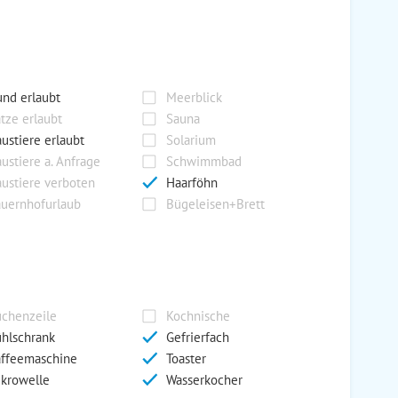
nd erlaubt
Meerblick
tze erlaubt
Sauna
ustiere erlaubt
Solarium
ustiere a. Anfrage
Schwimmbad
ustiere verboten
Haarföhn
uernhofurlaub
Bügeleisen+Brett
chenzeile
Kochnische
hlschrank
Gefrierfach
ffeemaschine
Toaster
krowelle
Wasserkocher