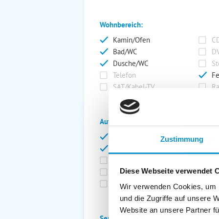
Wohnbereich:
Kamin/Ofen
CD
Bad/WC
DV
Dusche/WC
St
Telefon
Fe
SAT/Kabel-TV
Ra
Außenanlage:
Garten/Liegewiese
Ca
Zustimmung
Gartenstühle
Pa
Liegen
Ga
Diese Webseite verwendet 
Terrasse
Ki
Balkon
Ab
Wir verwenden Cookies, um I
und die Zugriffe auf unsere 
Website an unsere Partner fü
Service: