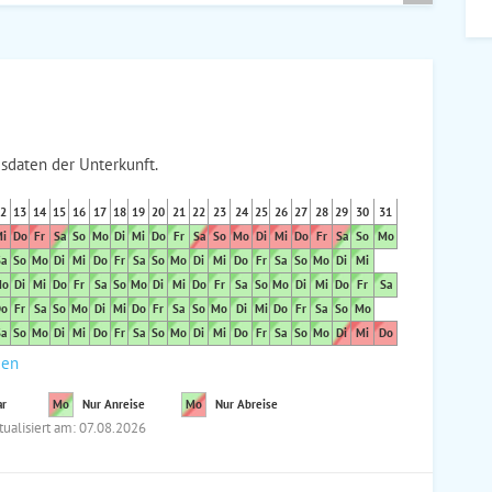
sdaten der Unterkunft.
2
13
14
15
16
17
18
19
20
21
22
23
24
25
26
27
28
29
30
31
i
Do
Fr
Sa
So
Mo
Di
Mi
Do
Fr
Sa
So
Mo
Di
Mi
Do
Fr
Sa
So
Mo
a
So
Mo
Di
Mi
Do
Fr
Sa
So
Mo
Di
Mi
Do
Fr
Sa
So
Mo
Di
Mi
o
Di
Mi
Do
Fr
Sa
So
Mo
Di
Mi
Do
Fr
Sa
So
Mo
Di
Mi
Do
Fr
Sa
o
Fr
Sa
So
Mo
Di
Mi
Do
Fr
Sa
So
Mo
Di
Mi
Do
Fr
Sa
So
Mo
a
So
Mo
Di
Mi
Do
Fr
Sa
So
Mo
Di
Mi
Do
Fr
Sa
So
Mo
Di
Mi
Do
den
ar
Mo
Nur Anreise
Mo
Nur Abreise
tualisiert am: 07.08.2026