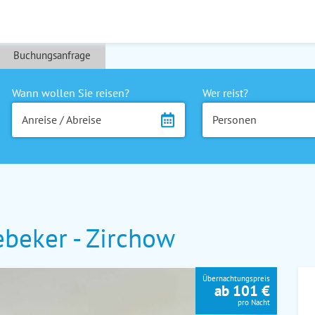
Buchungsanfrage
Wann wollen Sie reisen?
Wer reist?
Anreise / Abreise
Personen
ebeker - Zirchow
Übernachtungspreis
ab 101 €
pro Nacht