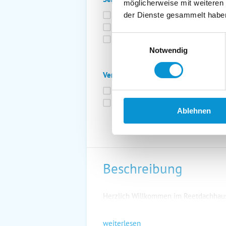
möglicherweise mit weiteren
Bettwäsche inkl.
Ge
der Dienste gesammelt habe
Fahrräder
St
Einwilligungsauswahl
Kurtaxfrei
Notwendig
Verpflegung:
Brötchenservice
Fr
Vollpension möglich
Ablehnen
Beschreibung
Herzlich Willkommen im Reetdachhau
weiterlesen