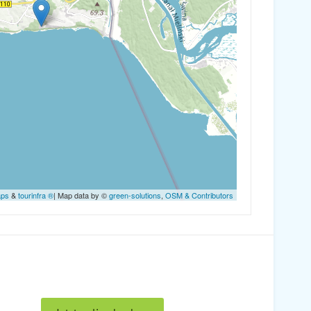
aps
&
tourinfra ®
| Map data by ©
green-solutions
,
OSM & Contributors