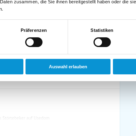
 Daten zusammen, die Sie ihnen bereitgestellt haben oder die s
schirrtücher inkl.
Handtücher inkl.
n.
randkorb am Strand
Bollerwagen
Präferenzen
Statistiken
ühstück möglich
Halbpension möglich
Auswahl erlauben
s Störtebeker auf Usedom