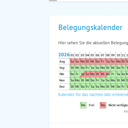
Belegungskalender
Hier sehen Sie die aktuellen Belegung
2026
01
02
03
04
05
06
07
08
09
10
11
1
Aug
Sa
So
Mo
Di
Mi
Do
Fr
Sa
So
Mo
Di
M
Sep
Di
Mi
Do
Fr
Sa
So
Mo
Di
Mi
Do
Fr
S
Okt
Do
Fr
Sa
So
Mo
Di
Mi
Do
Fr
Sa
So
M
Nov
So
Mo
Di
Mi
Do
Fr
Sa
So
Mo
Di
Mi
D
Dez
Di
Mi
Do
Fr
Sa
So
Mo
Di
Mi
Do
Fr
S
Kalender für das nächste Jahr einblen
Mo
Frei
Mo
Nicht verfügb
Ak