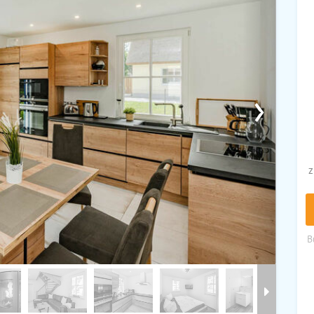
›
z
B