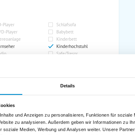
-Player
Schlafsofa
D-Player
Babybett
ereoanlage
Kinderbett
rnseher
Kinderhochstuhl
dio
Safe/Tresor
rport
Grill
Details
rkplatz
Grillplatz
rage
Wintergarten
Cookies
nderspielplatz
Swimmingpool
stellraum
nhalte und Anzeigen zu personalisieren, Funktionen für soziale
Website zu analysieren. Außerdem geben wir Informationen zu I
r soziale Medien, Werbung und Analysen weiter. Unsere Partner