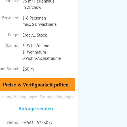
Objekt:
96 m² Ferienhaus
in Zirchow
Personen:
1-6 Personen
max. 6 Erwachsene
Etage:
Erdg./1. Stock
Räume:
3 Schlafräume
1 Wohnraum
0 Wohn-/Schlafräume
um Strand:
260 m
Preise & Verfügbarkeit prüfen
uchungsbedingungen
Stornobedingungen
Anfrage senden
Telefon:
04561 - 5253052