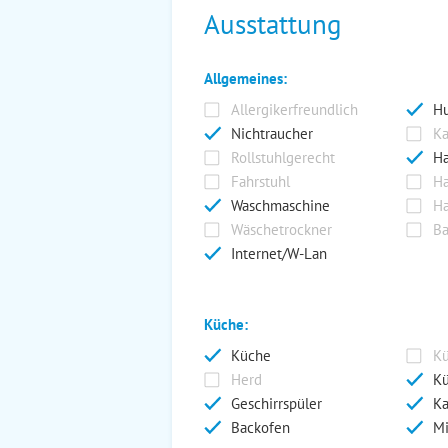
Ausstattung
Allgemeines:
Allergikerfreundlich
Hu
Nichtraucher
Ka
Rollstuhlgerecht
Ha
Fahrstuhl
Ha
Waschmaschine
Ha
Wäschetrockner
Ba
Internet/W-Lan
Küche:
Küche
Kü
Herd
Kü
Geschirrspüler
Ka
Backofen
Mi