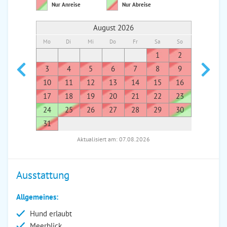
Nur Anreise
Nur Abreise
August 2026
Mo
Di
Mi
Do
Fr
Sa
So
Mo
Di
1
2
1
3
4
5
6
7
8
9
7
8
10
11
12
13
14
15
16
14
1
17
18
19
20
21
22
23
21
2
24
25
26
27
28
29
30
28
2
31
Aktualisiert am: 07.08.2026
Ausstattung
Allgemeines:
Hund erlaubt
Meerblick