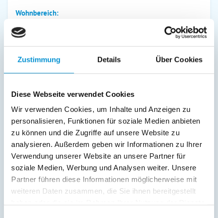
Wohnbereich:
Bad/WC
DVD-Player
Fernseher
Zustimmung
Details
Über Cookies
SAT/Kabel-TV
Radio
Diese Webseite verwendet Cookies
Außenanlage:
Wir verwenden Cookies, um Inhalte und Anzeigen zu
Gartenstühle
personalisieren, Funktionen für soziale Medien anbieten
Parkplatz
zu können und die Zugriffe auf unsere Website zu
Balkon
analysieren. Außerdem geben wir Informationen zu Ihrer
Service:
Verwendung unserer Website an unsere Partner für
soziale Medien, Werbung und Analysen weiter. Unsere
Strandkorb am Strand
Partner führen diese Informationen möglicherweise mit
weiteren Daten zusammen, die Sie ihnen bereitgestellt
Verpflegung:
haben oder die sie im Rahmen Ihrer Nutzung der Dienste
gesammelt haben.
Einwilligungsauswahl