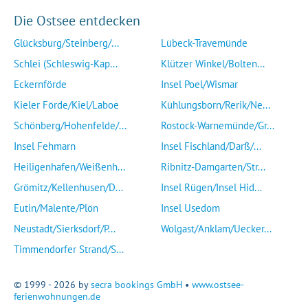
Die Ostsee entdecken
Glücksburg/Steinberg/...
Lübeck-Travemünde
Schlei (Schleswig-Kap...
Klützer Winkel/Bolten...
Eckernförde
Insel Poel/Wismar
Kieler Förde/Kiel/Laboe
Kühlungsborn/Rerik/Ne...
Schönberg/Hohenfelde/...
Rostock-Warnemünde/Gr...
Insel Fehmarn
Insel Fischland/Darß/...
Heiligenhafen/Weißenh...
Ribnitz-Damgarten/Str...
Grömitz/Kellenhusen/D...
Insel Rügen/Insel Hid...
Eutin/Malente/Plön
Insel Usedom
Neustadt/Sierksdorf/P...
Wolgast/Anklam/Uecker...
Timmendorfer Strand/S...
© 1999 - 2026 by
secra bookings GmbH
•
www.ostsee-
ferienwohnungen.de