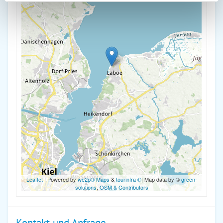
Leaflet
| Powered by
we2p® Maps
&
tourinfra ®
| Map data by ©
green-
solutions
,
OSM & Contributors
Kontakt und Anfrage