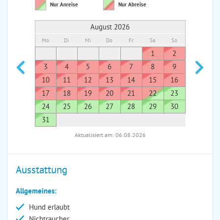
Nur Anreise
Nur Abreise
August 2026
Mo
Di
Mi
Do
Fr
Sa
So
Mo
Di
1
2
1
3
4
5
6
7
8
9
7
8
10
11
12
13
14
15
16
14
1
17
18
19
20
21
22
23
21
2
24
25
26
27
28
29
30
28
2
31
Aktualisiert am: 06.08.2026
Ausstattung
Allgemeines:
Hund erlaubt
Nichtraucher