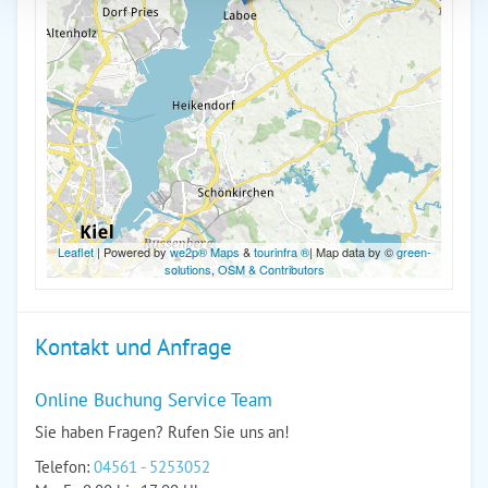
Leaflet
| Powered by
we2p® Maps
&
tourinfra ®
| Map data by ©
green-
solutions
,
OSM & Contributors
Kontakt und Anfrage
Online Buchung Service Team
Sie haben Fragen? Rufen Sie uns an!
Telefon:
04561 - 5253052