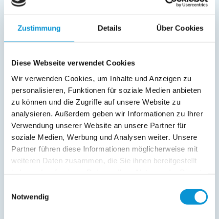
Bad/WC
Fernseher
Zustimmung
Details
Über Cookies
Radio
Außenanlage:
Diese Webseite verwendet Cookies
Gartenstühle
Garage
Wir verwenden Cookies, um Inhalte und Anzeigen zu
Balkon
personalisieren, Funktionen für soziale Medien anbieten
zu können und die Zugriffe auf unsere Website zu
Service:
analysieren. Außerdem geben wir Informationen zu Ihrer
Verwendung unserer Website an unsere Partner für
Verpflegung:
soziale Medien, Werbung und Analysen weiter. Unsere
Partner führen diese Informationen möglicherweise mit
weiteren Daten zusammen, die Sie ihnen bereitgestellt
Beschreibung
haben oder die sie im Rahmen Ihrer Nutzung der Dienste
gesammelt haben.
Einwilligungsauswahl
Ferienwohnung Nautic 09 mit Balkon in Laboe
Notwendig
weiterlesen