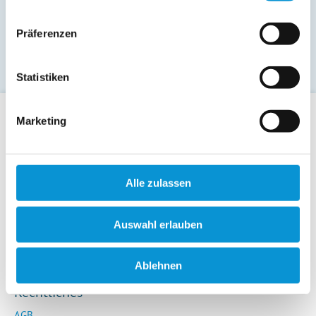
Ferienwohnungen
Präferenzen
Freizeittipps
Statistiken
Marketing
Für Gäste
Allgemeine Buchungsanfrage
Last-Minute-Angebote
Alle zulassen
Hotels / Pensionen
Campingplätze
Auswahl erlauben
Urlaubsgesuche
Reiseversicherung
Ablehnen
Rechtliches
AGB