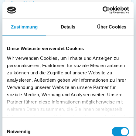
zur Website
Hafenmeister Kieler Förde
Zustimmung
Details
Über Cookies
Informationsportal rund um den Wassersport an der Kieler
Förde
zur Website
Diese Webseite verwendet Cookies
Wir verwenden Cookies, um Inhalte und Anzeigen zu
Gut Uhlenhorster Golf
personalisieren, Funktionen für soziale Medien anbieten
zu können und die Zugriffe auf unsere Website zu
Nur knapp 10 Automin. vom Kieler
analysieren. Außerdem geben wir Informationen zu Ihrer
Stadtzentrum entfernt bietet sich
Verwendung unserer Website an unsere Partner für
hier dem Golfer auf einem 145 ha
umfassenden Gelände eine
soziale Medien, Werbung und Analysen weiter. Unsere
großzügig angelegte,
Partner führen diese Informationen möglicherweise mit
abwechslungsreiche Golfanlage.
weiteren Daten zusammen, die Sie ihnen bereitgestellt
zur Website
haben oder die sie im Rahmen Ihrer Nutzung der Dienste
gesammelt haben.
Einwilligungsauswahl
Notwendig