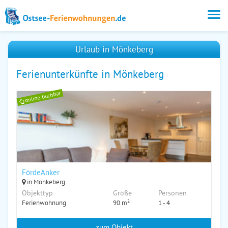
Urlaub in Mönkeberg
Ferienunterkünfte in Mönkeberg
online buchbar
FördeAnker
in Mönkeberg
Objekttyp
Größe
Personen
Ferienwohnung
90 m²
1 - 4
zum Objekt