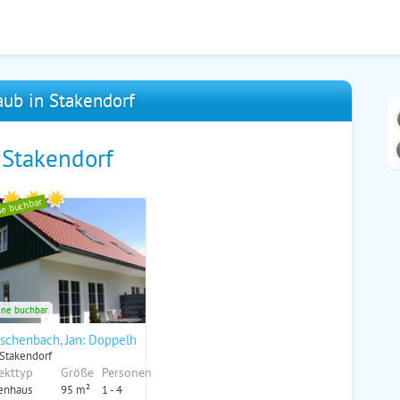
aub in Stakendorf
 Stakendorf
ne buchbar
ine buchbar
Inke"
schenbach, Jan: Doppelhaushälfte "Sommer"
 Stakendorf
ekttyp
Größe
Personen
enhaus
95 m²
1 - 4