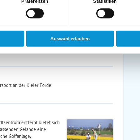
Präferenzen
Statistiken
 der Erbauer des Marine-Ehrenmals ergänzt.
nd
Auswahl erlauben
nen Zeiten hat man bei einer 45-minütigen Fahrt in
r Strand.
sport an der Kieler Förde
tzentrum entfernt bietet sich
fassenden Gelände eine
che Golfanlage.