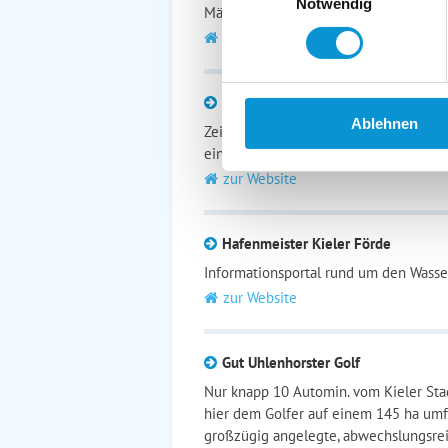
Notwendig
März 1972 wurden Gedanken und Ziele
zur Website
Museumsbahnen Schönberger Stra
Ablehnen
Zeit zum Träumen von längst vergange
einer der Museumsbahnen Schönberge
zur Website
Hafenmeister Kieler Förde
Informationsportal rund um den Wasser
zur Website
Gut Uhlenhorster Golf
Nur knapp 10 Automin. vom Kieler Stad
hier dem Golfer auf einem 145 ha um
großzügig angelegte, abwechslungsrei