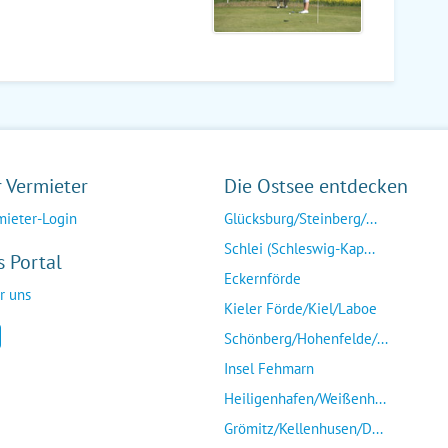
r Vermieter
Die Ostsee entdecken
mieter-Login
Glücksburg/Steinberg/...
Schlei (Schleswig-Kap...
s Portal
Eckernförde
r uns
Kieler Förde/Kiel/Laboe
Schönberg/Hohenfelde/...
Insel Fehmarn
Heiligenhafen/Weißenh...
Grömitz/Kellenhusen/D...