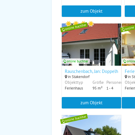
zum Objekt
online buchbar
online
online buchbar
onlin
Rauschenbach, Jan: Doppelhaushälfte
Feri
in Stakendorf
in S
Objekttyp
Größe
Personen
Objek
Ferienhaus
95 m²
1 - 4
Ferie
zum Objekt
online buchbar