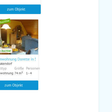
zum Objekt
 buchbar
e buchbar
 "Frühling"
enwohnung Dorette in Stakendorf
takendorf
ttyp
Größe
Personen
nwohnung
74 m²
1 - 4
zum Objekt