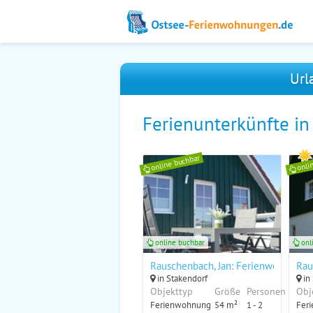
Url
Ferienunterkünfte in
online buchbar
onli
online buchbar
onl
Rauschenbach, Jan: Ferienwohnung "
Rau
in Stakendorf
in
Objekttyp
Größe
Personen
Obj
Ferienwohnung
54 m²
1 - 2
Feri