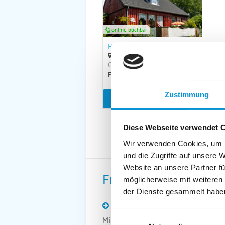
online buchbar
Huus Stokendörp für 2 Hunde
in Stakendorf
Objekttyp
Größe
Personen
Ferienhaus
130 m²
1 - 6
Zustimmung
zum Objekt
Diese Webseite verwendet 
Wir verwenden Cookies, um I
und die Zugriffe auf unsere 
Website an unsere Partner fü
Freizeittipps
möglicherweise mit weiteren
der Dienste gesammelt habe
U-Boot und Marine Ehrenmal Labo
Einwilligungsauswahl
Mit der Aufstellung des Weltkrieg-II-