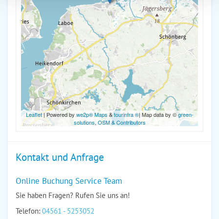
Leaflet
| Powered by
we2p® Maps
&
tourinfra ®
| Map data by ©
green-
solutions
,
OSM & Contributors
Kontakt und Anfrage
Online Buchung Service Team
Sie haben Fragen? Rufen Sie uns an!
Telefon:
04561 - 5253052