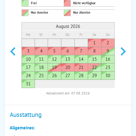
Frei
Nicht verfügbar
Nur Anreise
Nur Abreise
August 2026
Mo
Di
Mi
Do
Fr
Sa
So
Mo
Di
1
2
1
3
4
5
6
7
8
9
7
8
10
11
12
13
14
15
16
14
1
17
18
19
20
21
22
23
21
2
24
25
26
27
28
29
30
28
2
31
Aktualisiert am: 07.08.2026
Ausstattung
Allgemeines: