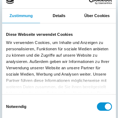
Bad/WC
Dusche/WC
Zustimmung
Details
Über Cookies
Fernseher
Außenanlage:
Diese Webseite verwendet Cookies
Service:
Wir verwenden Cookies, um Inhalte und Anzeigen zu
personalisieren, Funktionen für soziale Medien anbieten
Verpflegung:
zu können und die Zugriffe auf unsere Website zu
analysieren. Außerdem geben wir Informationen zu Ihrer
Sonstiges:
Badezimmer: Dusche (Einstiegshöhe: 13cm), WC,
Verwendung unserer Website an unsere Partner für
Waschbecken
soziale Medien, Werbung und Analysen weiter. Unsere
Partner führen diese Informationen möglicherweise mit
weiteren Daten zusammen, die Sie ihnen bereitgestellt
Beschreibung
haben oder die sie im Rahmen Ihrer Nutzung der Dienste
gesammelt haben.
Einwilligungsauswahl
Ferienwohnung Marina Wendtorf Oase in Wendtorf
Notwendig