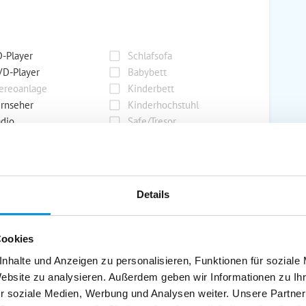
-Player
Schlafsofa
D-Player
Babybett
ereoanlage
Kinderbett
rnseher
Kinderhochstuhl
dio
Safe/Tresor
rport
Grill
Details
rkplatz
Grillplatz
rage
Wintergarten
Cookies
nderspielplatz
Swimmingpool
stellraum
nhalte und Anzeigen zu personalisieren, Funktionen für soziale
Website zu analysieren. Außerdem geben wir Informationen zu I
r soziale Medien, Werbung und Analysen weiter. Unsere Partner