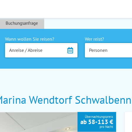
Buchungsanfrage
Wann wollen Sie reisen?
Wer reist?
Anreise / Abreise
Personen
arina Wendtorf Schwalbenn
Übernachtungspreis
ab 58-113 €
pro Nacht