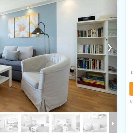
›
z
B