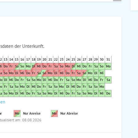
sdaten der Unterkunft.
2
13
14
15
16
17
18
19
20
21
22
23
24
25
26
27
28
29
30
31
i
Do
Fr
Sa
So
Mo
Di
Mi
Do
Fr
Sa
So
Mo
Di
Mi
Do
Fr
Sa
So
Mo
a
So
Mo
Di
Mi
Do
Fr
Sa
So
Mo
Di
Mi
Do
Fr
Sa
So
Mo
Di
Mi
o
Di
Mi
Do
Fr
Sa
So
Mo
Di
Mi
Do
Fr
Sa
So
Mo
Di
Mi
Do
Fr
Sa
o
Fr
Sa
So
Mo
Di
Mi
Do
Fr
Sa
So
Mo
Di
Mi
Do
Fr
Sa
So
Mo
a
So
Mo
Di
Mi
Do
Fr
Sa
So
Mo
Di
Mi
Do
Fr
Sa
So
Mo
Di
Mi
Do
den
ar
Mo
Nur Anreise
Mo
Nur Abreise
tualisiert am: 08.08.2026