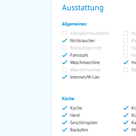
Ausstattung
Allgemeines:
Allergikerfreundlich
Hu
Nichtraucher
Ka
Rollstuhlgerecht
Ha
Fahrstuhl
Ha
Waschmaschine
Ha
Wäschetrockner
Ba
Internet/W-Lan
Küche:
Küche
Kü
Herd
Kü
Geschirrspüler
Ka
Backofen
Mi