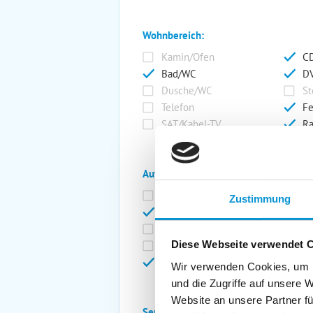
Wohnbereich:
Kamin/Ofen
CD
Bad/WC
DV
Dusche/WC
St
Telefon
Fe
SAT/Kabel-TV
Ra
Außenanlage:
Garten/Liegewiese
Ca
Zustimmung
Gartenstühle
Pa
Liegen
Ga
Diese Webseite verwendet 
Terrasse
Ki
Balkon
Ab
Wir verwenden Cookies, um I
und die Zugriffe auf unsere 
Website an unsere Partner fü
Service: