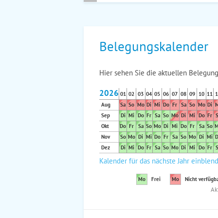
Belegungskalender
Hier sehen Sie die aktuellen Belegung
2026
01
02
03
04
05
06
07
08
09
10
11
1
Aug
Sa
So
Mo
Di
Mi
Do
Fr
Sa
So
Mo
Di
M
Sep
Di
Mi
Do
Fr
Sa
So
Mo
Di
Mi
Do
Fr
S
Okt
Do
Fr
Sa
So
Mo
Di
Mi
Do
Fr
Sa
So
M
Nov
So
Mo
Di
Mi
Do
Fr
Sa
So
Mo
Di
Mi
D
Dez
Di
Mi
Do
Fr
Sa
So
Mo
Di
Mi
Do
Fr
S
Kalender für das nächste Jahr einblen
Mo
Frei
Mo
Nicht verfügb
Ak