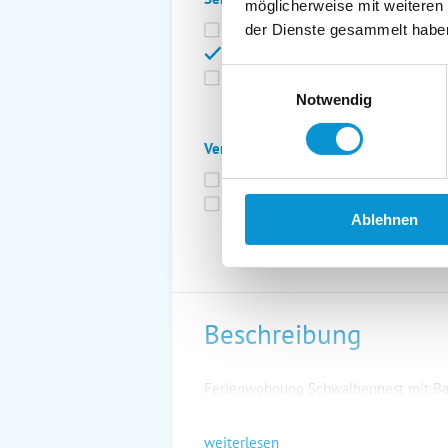
möglicherweise mit weiteren
Bettwäsche inkl.
Ge
der Dienste gesammelt habe
Fahrräder
St
Einwilligungsauswahl
Kurtaxfrei
Notwendig
Verpflegung:
Brötchenservice
Fr
Vollpension möglich
Ablehnen
Beschreibung
Ferienwohnung Schwalbennest mit Bal
weiterlesen