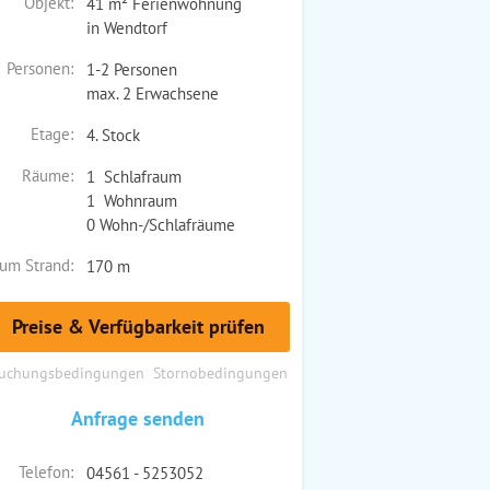
Objekt:
41 m² Ferienwohnung
in Wendtorf
Personen:
1-2 Personen
max. 2 Erwachsene
Etage:
4. Stock
Räume:
1 Schlafraum
1 Wohnraum
0 Wohn-/Schlafräume
um Strand:
170 m
Preise & Verfügbarkeit prüfen
uchungsbedingungen
Stornobedingungen
Anfrage senden
Telefon:
04561 - 5253052