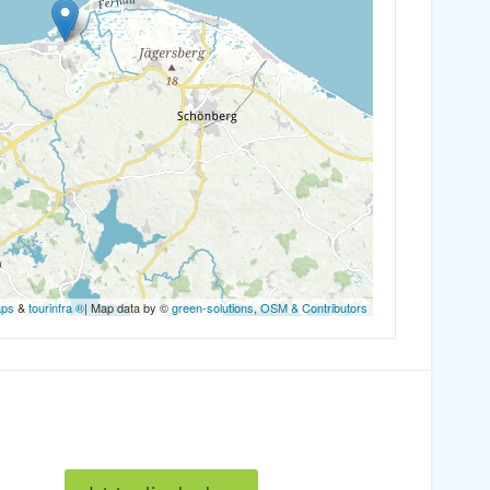
aps
&
tourinfra ®
| Map data by ©
green-solutions
,
OSM & Contributors