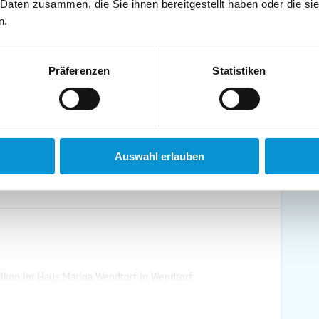
 Daten zusammen, die Sie ihnen bereitgestellt haben oder die s
schirrtücher inkl.
Handtücher inkl.
n.
randkorb am Strand
Bollerwagen
Präferenzen
Statistiken
ühstück möglich
Halbpension möglich
Auswahl erlauben
kon im Haus Marina Wendtorf in Wendtorf