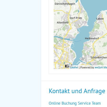
Leaflet
| Powered by
we2p® M
Kontakt und Anfrage
Online Buchung Service Team