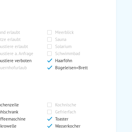
nd erlaubt
Meerblick
tze erlaubt
Sauna
ustiere erlaubt
Solarium
ustiere a. Anfrage
Schwimmbad
ustiere verboten
Haarföhn
uernhofurlaub
Bügeleisen+Brett
chenzeile
Kochnische
hlschrank
Gefrierfach
ffeemaschine
Toaster
krowelle
Wasserkocher