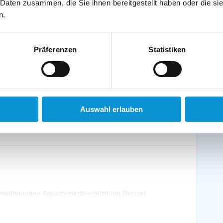
 Daten zusammen, die Sie ihnen bereitgestellt haben oder die s
schirrtücher inkl.
Handtücher inkl.
n.
randkorb am Strand
Bollerwagen
Präferenzen
Statistiken
ühstück möglich
Halbpension möglich
Auswahl erlauben
enwohnungen Appartementvermittlung Dressel