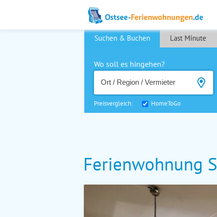
Suchen & Buchen
Last Minute
Wo soll es hingehen?
Preisvergleich:
HomeToGo
Ferienwohnung S