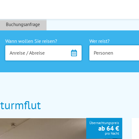
Buchungsanfrage
Wann wollen Sie reisen?
Wer reist?
Anreise / Abreise
Personen
turmflut
Übernachtungspreis
ab 64 €
pro Nacht