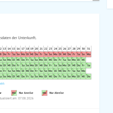
sdaten der Unterkunft.
2
13
14
15
16
17
18
19
20
21
22
23
24
25
26
27
28
29
30
31
i
Do
Fr
Sa
So
Mo
Di
Mi
Do
Fr
Sa
So
Mo
Di
Mi
Do
Fr
Sa
So
Mo
a
So
Mo
Di
Mi
Do
Fr
Sa
So
Mo
Di
Mi
Do
Fr
Sa
So
Mo
Di
Mi
o
Di
Mi
Do
Fr
Sa
So
Mo
Di
Mi
Do
Fr
Sa
So
Mo
Di
Mi
Do
Fr
Sa
o
Fr
Sa
So
Mo
Di
Mi
Do
Fr
Sa
So
Mo
Di
Mi
Do
Fr
Sa
So
Mo
a
So
Mo
Di
Mi
Do
Fr
Sa
So
Mo
Di
Mi
Do
Fr
Sa
So
Mo
Di
Mi
Do
den
ar
Mo
Nur Anreise
Mo
Nur Abreise
tualisiert am: 07.08.2026