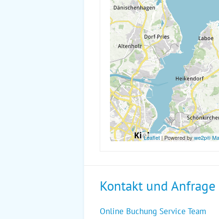
Leaflet
| Powered by
we2p® M
Kontakt und Anfrage
Online Buchung Service Team