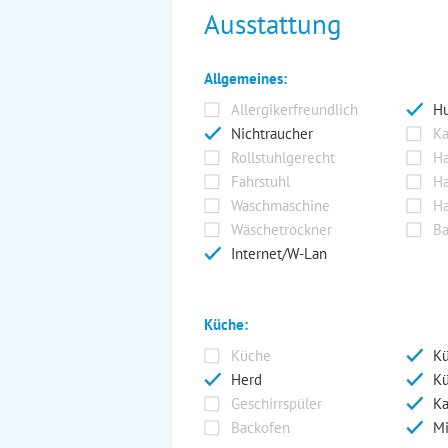
Ausstattung
Allgemeines:
Allergikerfreundlich
Hu
Nichtraucher
Ka
Rollstuhlgerecht
Ha
Fahrstuhl
Ha
Waschmaschine
Ha
Wäschetrockner
Ba
Internet/W-Lan
Küche:
Küche
Kü
Herd
Kü
Geschirrspüler
Ka
Backofen
Mi