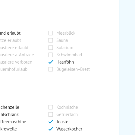
nd erlaubt
Meerblick
tze erlaubt
Sauna
ustiere erlaubt
Solarium
ustiere a. Anfrage
Schwimmbad
ustiere verboten
Haarföhn
uernhofurlaub
Bügeleisen+Brett
chenzeile
Kochnische
hlschrank
Gefrierfach
ffeemaschine
Toaster
krowelle
Wasserkocher