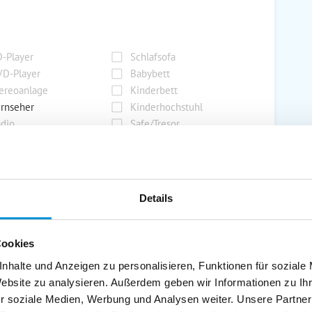
-Player
Schlafsofa
D-Player
Babybett
ereoanlage
Kinderbett
rnseher
Kinderhochstuhl
dio
Safe/Tresor
rport
Grill
Details
rkplatz
Grillplatz
rage
Wintergarten
Cookies
nderspielplatz
Swimmingpool
stellraum
nhalte und Anzeigen zu personalisieren, Funktionen für soziale
Website zu analysieren. Außerdem geben wir Informationen zu I
r soziale Medien, Werbung und Analysen weiter. Unsere Partner