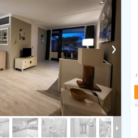
›
z
B