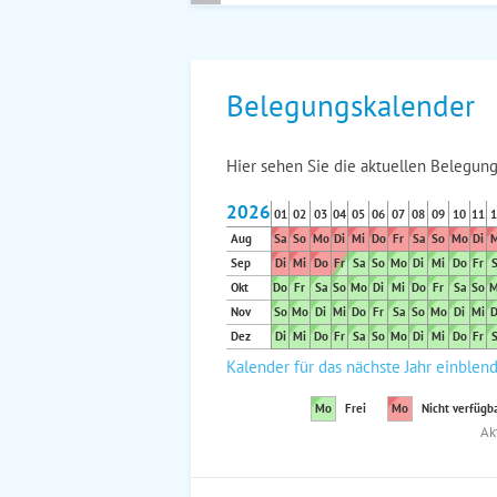
Belegungskalender
Hier sehen Sie die aktuellen Belegung
2026
01
02
03
04
05
06
07
08
09
10
11
1
Aug
Sa
So
Mo
Di
Mi
Do
Fr
Sa
So
Mo
Di
M
Sep
Di
Mi
Do
Fr
Sa
So
Mo
Di
Mi
Do
Fr
S
Okt
Do
Fr
Sa
So
Mo
Di
Mi
Do
Fr
Sa
So
M
Nov
So
Mo
Di
Mi
Do
Fr
Sa
So
Mo
Di
Mi
D
Dez
Di
Mi
Do
Fr
Sa
So
Mo
Di
Mi
Do
Fr
S
Kalender für das nächste Jahr einblen
Mo
Frei
Mo
Nicht verfügb
Ak