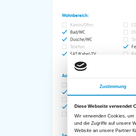
Wohnbereich:
Kamin/Ofen
CD
Bad/WC
DV
Dusche/WC
St
Telefon
Fe
SAT/Kabel-TV
Ra
Außenanlage:
Garten/Liegewiese
Ca
Zustimmung
Gartenstühle
Pa
Liegen
Ga
Diese Webseite verwendet 
Terrasse
Ki
Balkon
Ab
Wir verwenden Cookies, um I
und die Zugriffe auf unsere 
Website an unsere Partner fü
Service: