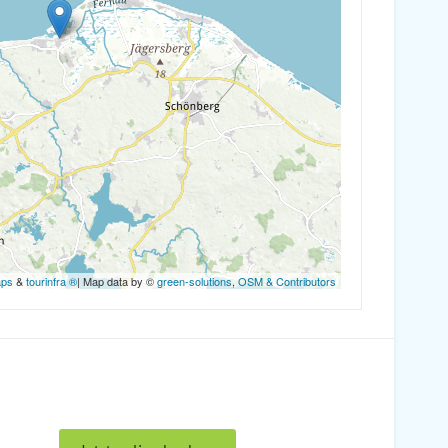
aps
&
tourinfra ®
| Map data by ©
green-solutions
,
OSM & Contributors