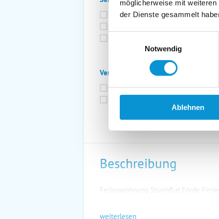
möglicherweise mit weiteren
Bettwäsche inkl.
Ge
der Dienste gesammelt habe
Fahrräder
St
Einwilligungsauswahl
Kurtaxfrei
Notwendig
Verpflegung:
Brötchenservice
Fr
Vollpension möglich
Ablehnen
Beschreibung
Ferienwohnung Sturmflut Förde Feri
weiterlesen