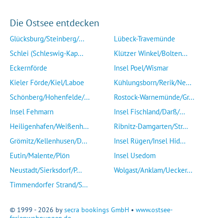
Die Ostsee entdecken
Glücksburg/Steinberg/...
Lübeck-Travemünde
Schlei (Schleswig-Kap...
Klützer Winkel/Bolten...
Eckernförde
Insel Poel/Wismar
Kieler Förde/Kiel/Laboe
Kühlungsborn/Rerik/Ne...
Schönberg/Hohenfelde/...
Rostock-Warnemünde/Gr...
Insel Fehmarn
Insel Fischland/Darß/...
Heiligenhafen/Weißenh...
Ribnitz-Damgarten/Str...
Grömitz/Kellenhusen/D...
Insel Rügen/Insel Hid...
Eutin/Malente/Plön
Insel Usedom
Neustadt/Sierksdorf/P...
Wolgast/Anklam/Uecker...
Timmendorfer Strand/S...
© 1999 - 2026 by
secra bookings GmbH
•
www.ostsee-