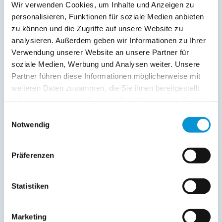
Wir verwenden Cookies, um Inhalte und Anzeigen zu
personalisieren, Funktionen für soziale Medien anbieten
zu können und die Zugriffe auf unsere Website zu
Beschreibung
analysieren. Außerdem geben wir Informationen zu Ihrer
Verwendung unserer Website an unsere Partner für
Urlaub im idyllischen Ferienort Barendorf. Hier finden Sie
soziale Medien, Werbung und Analysen weiter. Unsere
Ruhe und Natur pur.
Partner führen diese Informationen möglicherweise mit
weiteren Daten zusammen, die Sie ihnen bereitgestellt
Sie wohnen in einem modern und liebevoll eingerichteten
Mittelhaus eines drei Parteienhauses. Der wunderschöne,
haben oder die sie im Rahmen Ihrer Nutzung der Dienste
naturbelassene Sandstrand mit der flach abfallenden Ostsee
gesammelt haben.
Einwilligungsauswahl
ist ideal für Kinder und nur etwa 800m entfernt.
Notwendig
weiterlesen
Präferenzen
Preise (pro Nacht in Euro)
Statistiken
1. Nacht
jede Folge­
inkl. End­
Marketing
Zeitraum
nacht
reinigung