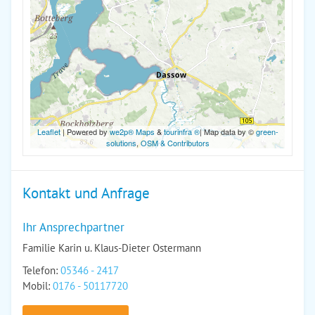
Leaflet
| Powered by
we2p® Maps
&
tourinfra ®
| Map data by ©
green-
solutions
,
OSM & Contributors
Kontakt und Anfrage
Ihr Ansprechpartner
Familie Karin u. Klaus-Dieter Ostermann
Telefon:
05346 - 2417
Mobil:
0176 - 50117720