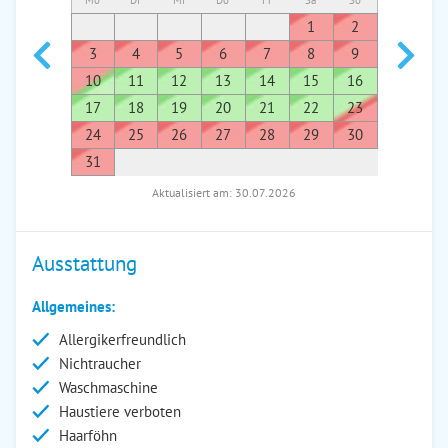
Mo
Di
Mi
Do
Fr
Sa
So
Mo
Di
1
2
1
3
4
5
6
7
8
9
7
8
10
11
12
13
14
15
16
14
1
17
18
19
20
21
22
23
21
2
24
25
26
27
28
29
30
28
2
31
Aktualisiert am: 30.07.2026
Ausstattung
Allgemeines:
Allergikerfreundlich
Nichtraucher
Waschmaschine
Haustiere verboten
Haarföhn