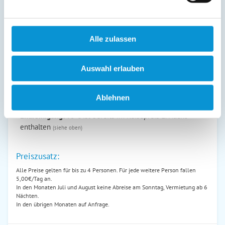
01. Jan
-
27. Mär
auf Anfrage
auf Anfrage
28. Mär
-
10. Jun
170 €
75 €
Alle zulassen
ab
ab
11. Jun
-
22. Aug
190 €
95 €
ab
ab
Auswahl erlauben
23. Aug
-
31. Okt
170 €
75 €
ab
ab
01. Nov
-
31. Dez
Ablehnen
auf Anfrage
auf Anfrage
Endreinigung:
95 € ist bereits im Reisepreis 1. Nacht
enthalten
(siehe oben)
Preiszusatz:
Alle Preise gelten für bis zu 4 Personen. Für jede weitere Person fallen
5,00€/Tag an.
In den Monaten Juli und August keine Abreise am Sonntag, Vermietung ab 6
Nächten.
In den übrigen Monaten auf Anfrage.