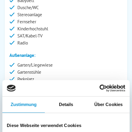
Babybett
Dusche/WC
Stereoanlage
Fernseher
Kinderhochstuhl
SAT/Kabel-TV
Radio
Außenanlage:
Garten/Liegewiese
Gartenstühle
Parkplatz
Terrasse
Service:
Zustimmung
Details
Über Cookies
Bollerwagen
Kurtaxfrei
Diese Webseite verwendet Cookies
Verpflegung: