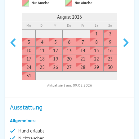
Nur Anreise
Nur Abreise
August 2026
Mo
Di
Mi
Do
Fr
Sa
So
Mo
Di
1
2
1
3
4
5
6
7
8
9
7
8
10
11
12
13
14
15
16
14
1
17
18
19
20
21
22
23
21
2
24
25
26
27
28
29
30
28
2
31
Aktualisiert am: 09.08.2026
Ausstattung
Allgemeines:
Hund erlaubt
Nichtraucher