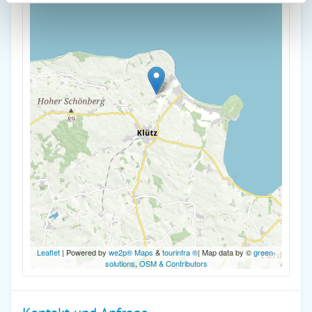
Leaflet
| Powered by
we2p® Maps
&
tourinfra ®
| Map data by ©
green-
solutions
,
OSM & Contributors