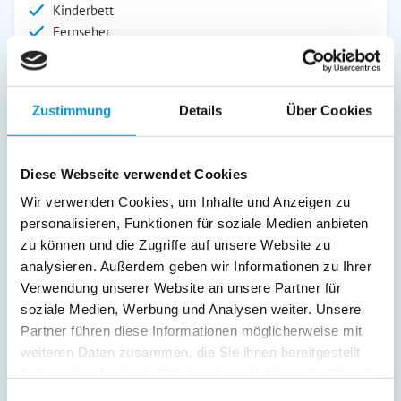
Kinderbett
Fernseher
Kinderhochstuhl
SAT/Kabel-TV
Radio
Zustimmung
Details
Über Cookies
Safe/Tresor
Außenanlage:
Diese Webseite verwendet Cookies
Garten/Liegewiese
Wir verwenden Cookies, um Inhalte und Anzeigen zu
Parkplatz
personalisieren, Funktionen für soziale Medien anbieten
Grillplatz
zu können und die Zugriffe auf unsere Website zu
Terrasse
analysieren. Außerdem geben wir Informationen zu Ihrer
Service:
Verwendung unserer Website an unsere Partner für
soziale Medien, Werbung und Analysen weiter. Unsere
Bettwäsche inkl.
Partner führen diese Informationen möglicherweise mit
Bollerwagen
weiteren Daten zusammen, die Sie ihnen bereitgestellt
haben oder die sie im Rahmen Ihrer Nutzung der Dienste
Verpflegung:
gesammelt haben.
Einwilligungsauswahl