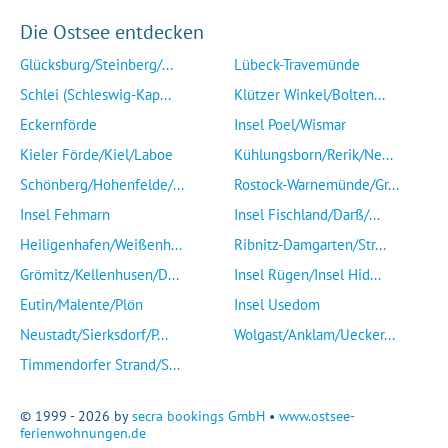
Die Ostsee entdecken
Glücksburg/Steinberg/...
Lübeck-Travemünde
Schlei (Schleswig-Kap...
Klützer Winkel/Bolten...
Eckernförde
Insel Poel/Wismar
Kieler Förde/Kiel/Laboe
Kühlungsborn/Rerik/Ne...
Schönberg/Hohenfelde/...
Rostock-Warnemünde/Gr...
Insel Fehmarn
Insel Fischland/Darß/...
Heiligenhafen/Weißenh...
Ribnitz-Damgarten/Str...
Grömitz/Kellenhusen/D...
Insel Rügen/Insel Hid...
Eutin/Malente/Plön
Insel Usedom
Neustadt/Sierksdorf/P...
Wolgast/Anklam/Uecker...
Timmendorfer Strand/S...
© 1999 - 2026 by
secra bookings GmbH
•
www.ostsee-
ferienwohnungen.de