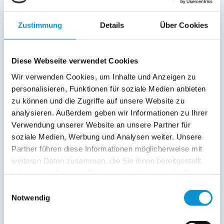
Außenanlage:
Garten/Liegewiese
Zustimmung
Details
Über Cookies
Grill
Gartenstühle
Parkplatz
Diese Webseite verwendet Cookies
Grillplatz
Wir verwenden Cookies, um Inhalte und Anzeigen zu
Liegen
personalisieren, Funktionen für soziale Medien anbieten
Terrasse
zu können und die Zugriffe auf unsere Website zu
analysieren. Außerdem geben wir Informationen zu Ihrer
Service:
Verwendung unserer Website an unsere Partner für
soziale Medien, Werbung und Analysen weiter. Unsere
Verpflegung:
Partner führen diese Informationen möglicherweise mit
weiteren Daten zusammen, die Sie ihnen bereitgestellt
haben oder die sie im Rahmen Ihrer Nutzung der Dienste
Beschreibung
gesammelt haben.
Einwilligungsauswahl
Notwendig
weiterlesen