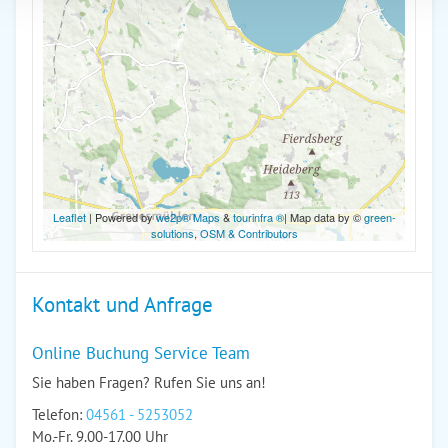
Leaflet
| Powered by
we2p® Maps
&
tourinfra ®
| Map data by ©
green-
solutions
,
OSM & Contributors
Kontakt und Anfrage
Online Buchung Service Team
Sie haben Fragen? Rufen Sie uns an!
Telefon:
04561 - 5253052
Mo.-Fr. 9.00-17.00 Uhr