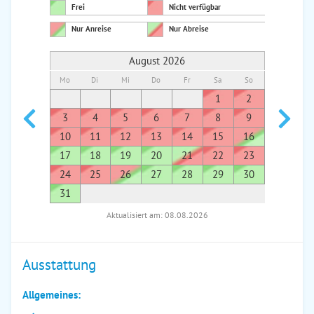
Frei
Nicht verfügbar
Nur Anreise
Nur Abreise
August 2026
Mo
Di
Mi
Do
Fr
Sa
So
Mo
Di
1
2
1
3
4
5
6
7
8
9
7
8
10
11
12
13
14
15
16
14
1
17
18
19
20
21
22
23
21
2
24
25
26
27
28
29
30
28
2
31
Aktualisiert am: 08.08.2026
Ausstattung
Allgemeines: