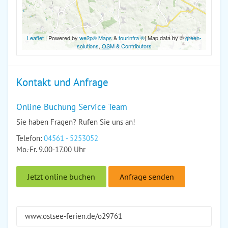
Leaflet
| Powered by
we2p® Maps
&
tourinfra ®
| Map data by ©
green-
solutions
,
OSM & Contributors
Kontakt und Anfrage
Online Buchung Service Team
Sie haben Fragen? Rufen Sie uns an!
Telefon:
04561 - 5253052
Mo.-Fr. 9.00-17.00 Uhr
Jetzt online buchen
Anfrage senden
www.ostsee-ferien.de/o29761