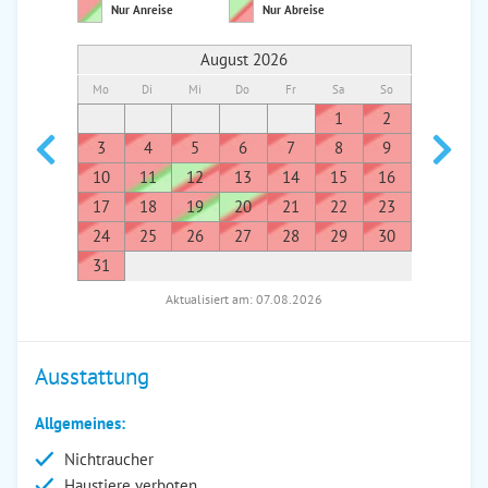
Nur Anreise
Nur Abreise
August 2026
Mo
Di
Mi
Do
Fr
Sa
So
Mo
Di
1
2
1
3
4
5
6
7
8
9
7
8
10
11
12
13
14
15
16
14
1
17
18
19
20
21
22
23
21
2
24
25
26
27
28
29
30
28
2
31
Aktualisiert am: 07.08.2026
Ausstattung
Allgemeines:
Nichtraucher
Haustiere verboten