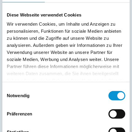
Balkon
Diese Webseite verwendet Cookies
Service:
Wir verwenden Cookies, um Inhalte und Anzeigen zu
Strandkorb am Strand
personalisieren, Funktionen für soziale Medien anbieten
zu können und die Zugriffe auf unsere Website zu
Verpflegung:
analysieren. Außerdem geben wir Informationen zu Ihrer
Verwendung unserer Website an unsere Partner für
soziale Medien, Werbung und Analysen weiter. Unsere
Beschreibung
Partner führen diese Informationen möglicherweise mit
weiteren Daten zusammen, die Sie ihnen bereitgestellt
haben oder die sie im Rahmen Ihrer Nutzung der Dienste
weiterlesen
gesammelt haben.
Einwilligungsauswahl
Notwendig
Lage & Adresse des Objektes
Präferenzen
Villa Augusta, Ferienwohnung 03
Ostseeallee 16
Statistiken