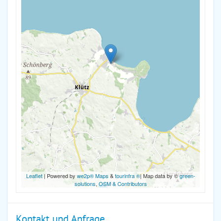
Leaflet
| Powered by
we2p® Maps
&
tourinfra ®
| Map data by ©
green-
solutions
,
OSM & Contributors
Kontakt und Anfrage