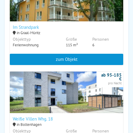
Im Strandpark
in Graal-Müritz
Objekttyp
Größe
Personen
Ferienwohnung
115 m²
6
zum Objekt
ab 95-185
€
pro Nacht
Weiße Villen Whg. 18
in Boltenhagen
Objekttyp
Größe
Personen