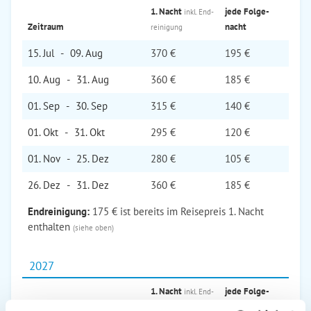
1. Nacht
jede Folge­
inkl. End­
Zeitraum
nacht
reinigung
15. Jul
-
09. Aug
370 €
195 €
10. Aug
-
31. Aug
360 €
185 €
01. Sep
-
30. Sep
315 €
140 €
01. Okt
-
31. Okt
295 €
120 €
01. Nov
-
25. Dez
280 €
105 €
26. Dez
-
31. Dez
360 €
185 €
Endreinigung:
175 € ist bereits im Reisepreis 1. Nacht
enthalten
(siehe oben)
2027
1. Nacht
jede Folge­
inkl. End­
Zeitraum
nacht
reinigung