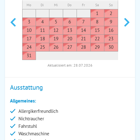
Mo
Di
Mi
Do
Fr
Sa
So
Mo
Di
1
2
1
3
4
5
6
7
8
9
7
8
10
11
12
13
14
15
16
14
1
17
18
19
20
21
22
23
21
2
24
25
26
27
28
29
30
28
2
31
Aktualisiert am: 28.07.2026
Ausstattung
Allgemeines:
Allergikerfreundlich
Nichtraucher
Fahrstuhl
Waschmaschine