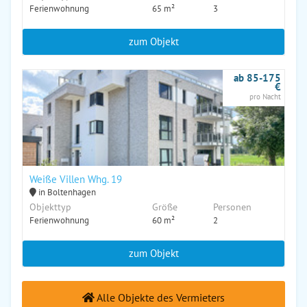
Ferienwohnung
65 m²
3
zum Objekt
ab 85-175
€
pro Nacht
Weiße Villen Whg. 19
in Boltenhagen
Objekttyp
Größe
Personen
Ferienwohnung
60 m²
2
zum Objekt
Alle Objekte des Vermieters