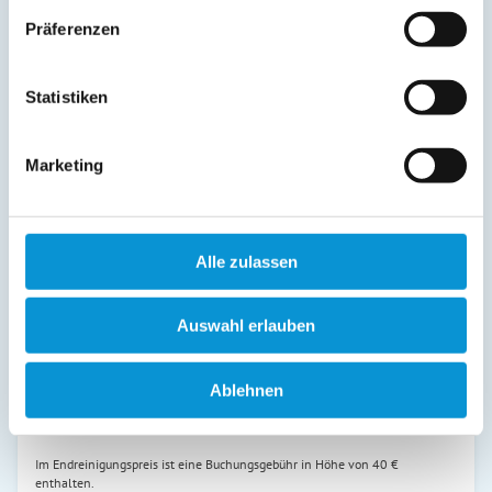
15. Jul
-
10. Aug
370 €
195 €
Präferenzen
11. Aug
-
31. Aug
360 €
185 €
01. Sep
-
30. Sep
315 €
140 €
Statistiken
01. Okt
-
31. Okt
295 €
120 €
Marketing
01. Nov
-
25. Dez
280 €
105 €
26. Dez
-
31. Dez
360 €
185 €
Endreinigung:
175 € ist bereits im Reisepreis 1. Nacht
Alle zulassen
enthalten
(siehe oben)
Auswahl erlauben
Preiszusatz:
Ab dem 01.01.24 findet keine An- und Abreise am Sonntag statt.
Ablehnen
Mögliche An- und Abreisetage sind somit Montag bis Samstag.
Mindestübernachtungen: Nebensaison 3 Nächte, Hauptsaison 5 Nächte
Im Endreinigungspreis ist eine Buchungsgebühr in Höhe von 40 €
enthalten.