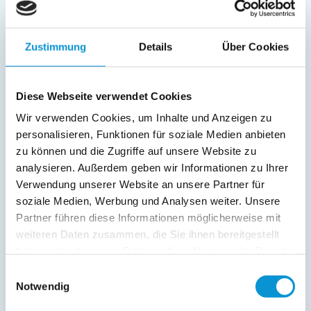
01. Jan
-
04. Jan
360 €
185 €
Zustimmung
Details
Über Cookies
05. Jan
-
24. Mär
280 €
105 €
25. Mär
-
28. Mär
315 €
140 €
Diese Webseite verwendet Cookies
29. Mär
-
31. Mär
280 €
105 €
Wir verwenden Cookies, um Inhalte und Anzeigen zu
01. Apr
-
04. Mai
295 €
120 €
personalisieren, Funktionen für soziale Medien anbieten
zu können und die Zugriffe auf unsere Website zu
05. Mai
-
08. Mai
315 €
140 €
analysieren. Außerdem geben wir Informationen zu Ihrer
09. Mai
-
13. Mai
295 €
120 €
Verwendung unserer Website an unsere Partner für
soziale Medien, Werbung und Analysen weiter. Unsere
14. Mai
-
16. Mai
315 €
140 €
Partner führen diese Informationen möglicherweise mit
17. Mai
-
31. Mai
295 €
120 €
weiteren Daten zusammen, die Sie ihnen bereitgestellt
haben oder die sie im Rahmen Ihrer Nutzung der Dienste
01. Jun
-
30. Jun
315 €
140 €
gesammelt haben.
Einwilligungsauswahl
01. Jul
-
14. Jul
360 €
185 €
Notwendig