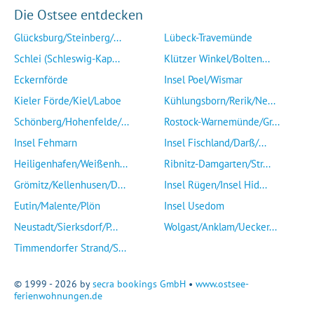
Die Ostsee entdecken
Glücksburg/Steinberg/...
Lübeck-Travemünde
Schlei (Schleswig-Kap...
Klützer Winkel/Bolten...
Eckernförde
Insel Poel/Wismar
Kieler Förde/Kiel/Laboe
Kühlungsborn/Rerik/Ne...
Schönberg/Hohenfelde/...
Rostock-Warnemünde/Gr...
Insel Fehmarn
Insel Fischland/Darß/...
Heiligenhafen/Weißenh...
Ribnitz-Damgarten/Str...
Grömitz/Kellenhusen/D...
Insel Rügen/Insel Hid...
Eutin/Malente/Plön
Insel Usedom
Neustadt/Sierksdorf/P...
Wolgast/Anklam/Uecker...
Timmendorfer Strand/S...
© 1999 - 2026 by
secra bookings GmbH
•
www.ostsee-
ferienwohnungen.de