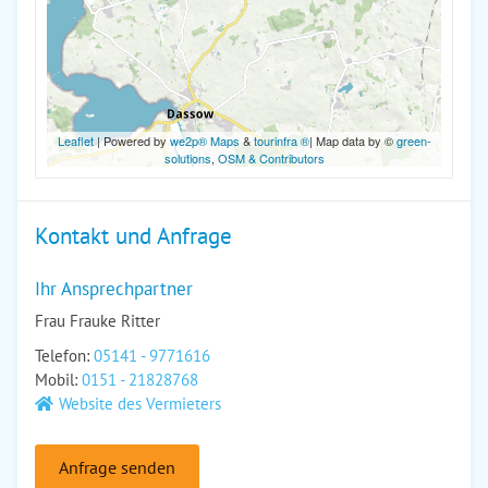
Leaflet
| Powered by
we2p® Maps
&
tourinfra ®
| Map data by ©
green-
solutions
,
OSM & Contributors
Kontakt und Anfrage
Ihr Ansprechpartner
Frau Frauke Ritter
Telefon:
05141 - 9771616
Mobil:
0151 - 21828768
Website des Vermieters
Anfrage senden