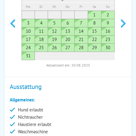
Mo
Di
Mi
Do
Fr
Sa
So
Mo
Di
1
2
1
3
4
5
6
7
8
9
7
8
10
11
12
13
14
15
16
14
1
17
18
19
20
21
22
23
21
2
24
25
26
27
28
29
30
28
2
31
Aktualisiert am: 20.08.2025
Ausstattung
Allgemeines:
Hund erlaubt
Nichtraucher
Haustiere erlaubt
Waschmaschine