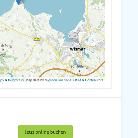
aps
&
tourinfra ®
| Map data by ©
green-solutions
,
OSM & Contributors
Jetzt online buchen