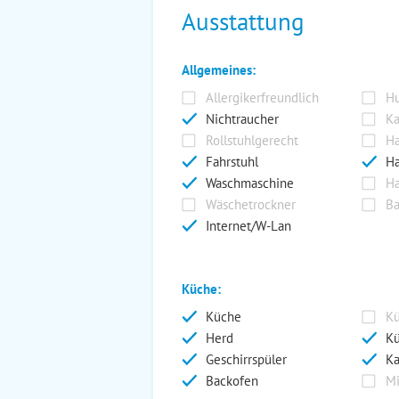
Ausstattung
Allgemeines:
Allergikerfreundlich
Hu
Nichtraucher
Ka
Rollstuhlgerecht
Ha
Fahrstuhl
Ha
Waschmaschine
Ha
Wäschetrockner
Ba
Internet/W-Lan
Küche:
Küche
Kü
Herd
Kü
Geschirrspüler
Ka
Backofen
Mi