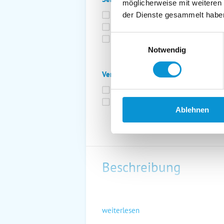
möglicherweise mit weiteren
Bettwäsche inkl.
Ge
der Dienste gesammelt habe
Fahrräder
St
Einwilligungsauswahl
Kurtaxfrei
Notwendig
Verpflegung:
Brötchenservice
Fr
Vollpension möglich
Ablehnen
Beschreibung
weiterlesen