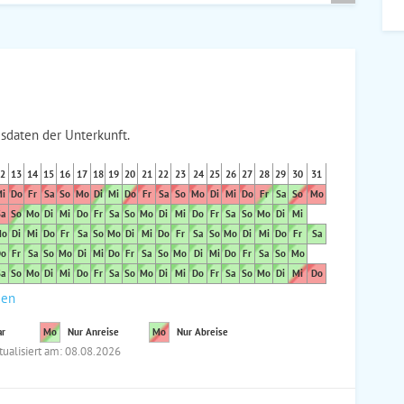
sdaten der Unterkunft.
2
13
14
15
16
17
18
19
20
21
22
23
24
25
26
27
28
29
30
31
i
Do
Fr
Sa
So
Mo
Di
Mi
Do
Fr
Sa
So
Mo
Di
Mi
Do
Fr
Sa
So
Mo
a
So
Mo
Di
Mi
Do
Fr
Sa
So
Mo
Di
Mi
Do
Fr
Sa
So
Mo
Di
Mi
o
Di
Mi
Do
Fr
Sa
So
Mo
Di
Mi
Do
Fr
Sa
So
Mo
Di
Mi
Do
Fr
Sa
o
Fr
Sa
So
Mo
Di
Mi
Do
Fr
Sa
So
Mo
Di
Mi
Do
Fr
Sa
So
Mo
a
So
Mo
Di
Mi
Do
Fr
Sa
So
Mo
Di
Mi
Do
Fr
Sa
So
Mo
Di
Mi
Do
den
ar
Mo
Nur Anreise
Mo
Nur Abreise
tualisiert am: 08.08.2026