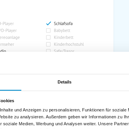
-Player
Schlafsofa
D-Player
Babybett
ereoanlage
Kinderbett
rnseher
Kinderhochstuhl
dio
Safe/Tresor
rport
Grill
Details
rkplatz
Grillplatz
rage
Wintergarten
Cookies
nderspielplatz
Swimmingpool
stellraum
nhalte und Anzeigen zu personalisieren, Funktionen für soziale
Website zu analysieren. Außerdem geben wir Informationen zu I
r soziale Medien, Werbung und Analysen weiter. Unsere Partner