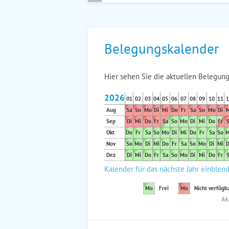
Belegungskalender
Hier sehen Sie die aktuellen Belegung
2026
01
02
03
04
05
06
07
08
09
10
11
1
Aug
Sa
So
Mo
Di
Mi
Do
Fr
Sa
So
Mo
Di
M
Sep
Di
Mi
Do
Fr
Sa
So
Mo
Di
Mi
Do
Fr
S
Okt
Do
Fr
Sa
So
Mo
Di
Mi
Do
Fr
Sa
So
M
Nov
So
Mo
Di
Mi
Do
Fr
Sa
So
Mo
Di
Mi
D
Dez
Di
Mi
Do
Fr
Sa
So
Mo
Di
Mi
Do
Fr
S
Kalender für das nächste Jahr einblen
Mo
Frei
Mo
Nicht verfügb
Ak