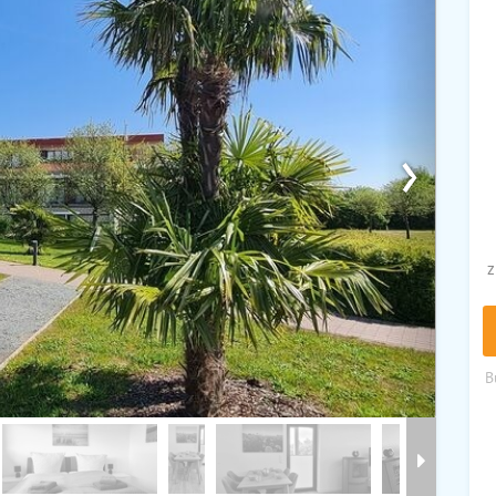
›
z
B