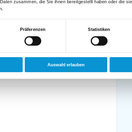
 Daten zusammen, die Sie ihnen bereitgestellt haben oder die s
schirrtücher inkl.
Handtücher inkl.
n.
randkorb am Strand
Bollerwagen
Präferenzen
Statistiken
ühstück möglich
Halbpension möglich
Auswahl erlauben