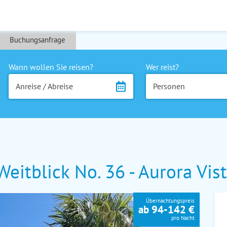
Buchungsanfrage
Wann wollen Sie reisen?
Wer reist?
Anreise / Abreise
Personen
itblick No. 36 - Aurora Vist
Übernachtungspreis
ab 94-142 €
pro Nacht