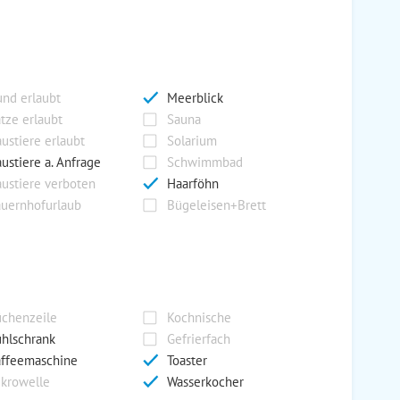
nd erlaubt
Meerblick
tze erlaubt
Sauna
ustiere erlaubt
Solarium
ustiere a. Anfrage
Schwimmbad
ustiere verboten
Haarföhn
uernhofurlaub
Bügeleisen+Brett
chenzeile
Kochnische
hlschrank
Gefrierfach
ffeemaschine
Toaster
krowelle
Wasserkocher