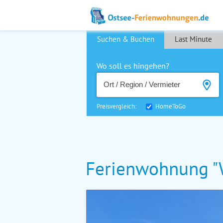
Suchen & Buchen
Last Minute
Wo soll es hingehen?
Preisvergleich:
HomeToGo
Ferienwohnung "We