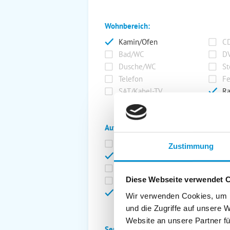
Wohnbereich:
Kamin/Ofen
CD
Bad/WC
DV
Dusche/WC
St
Telefon
Fe
SAT/Kabel-TV
Ra
Außenanlage:
Garten/Liegewiese
Ca
Zustimmung
Gartenstühle
Pa
Liegen
Ga
Diese Webseite verwendet 
Terrasse
Ki
Balkon
Ab
Wir verwenden Cookies, um I
und die Zugriffe auf unsere 
Website an unsere Partner fü
Service: