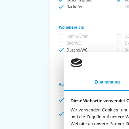
Backofen
Mi
Wohnbereich:
Kamin/Ofen
CD
Bad/WC
DV
Dusche/WC
St
Telefon
Fe
SAT/Kabel-TV
Ra
Zustimmung
Außenanlage:
Garten/Liegewiese
Ca
Gartenstühle
Pa
Diese Webseite verwendet 
Liegen
Ga
Wir verwenden Cookies, um I
Terrasse
Ki
und die Zugriffe auf unsere 
Balkon
Ab
Website an unsere Partner fü