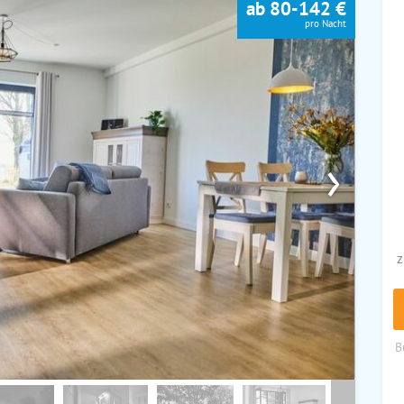
ab 80-142 €
pro Nacht
›
z
B