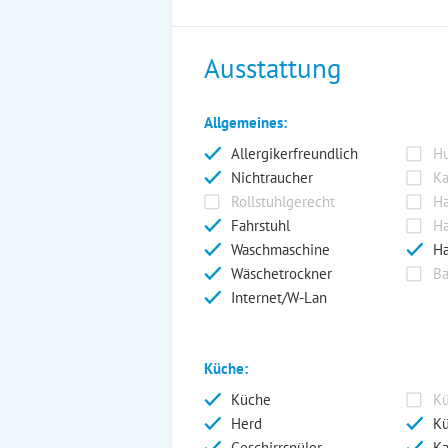
Ausstattung
Allgemeines:
Allergikerfreundlich
Hu
Nichtraucher
Ka
Rollstuhlgerecht
Ha
Fahrstuhl
Ha
Waschmaschine
Ha
Wäschetrockner
Ba
Internet/W-Lan
Küche:
Küche
Kü
Herd
Kü
Geschirrspüler
Ka