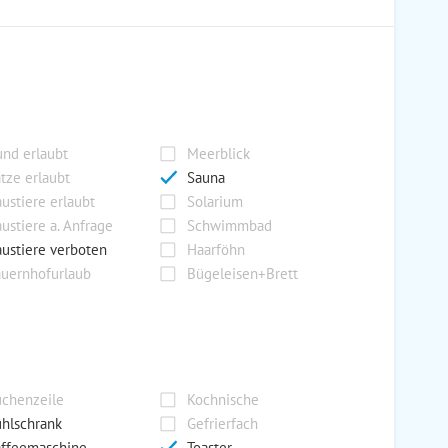
nd erlaubt
Meerblick
tze erlaubt
Sauna
ustiere erlaubt
Solarium
ustiere a. Anfrage
Schwimmbad
ustiere verboten
Haarföhn
uernhofurlaub
Bügeleisen+Brett
chenzeile
Kochnische
hlschrank
Gefrierfach
ffeemaschine
Toaster