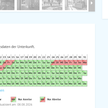
sdaten der Unterkunft.
2
13
14
15
16
17
18
19
20
21
22
23
24
25
26
27
28
29
30
31
i
Do
Fr
Sa
So
Mo
Di
Mi
Do
Fr
Sa
So
Mo
Di
Mi
Do
Fr
Sa
So
Mo
a
So
Mo
Di
Mi
Do
Fr
Sa
So
Mo
Di
Mi
Do
Fr
Sa
So
Mo
Di
Mi
o
Di
Mi
Do
Fr
Sa
So
Mo
Di
Mi
Do
Fr
Sa
So
Mo
Di
Mi
Do
Fr
Sa
o
Fr
Sa
So
Mo
Di
Mi
Do
Fr
Sa
So
Mo
Di
Mi
Do
Fr
Sa
So
Mo
a
So
Mo
Di
Mi
Do
Fr
Sa
So
Mo
Di
Mi
Do
Fr
Sa
So
Mo
Di
Mi
Do
den
ar
Mo
Nur Anreise
Mo
Nur Abreise
tualisiert am: 08.08.2026