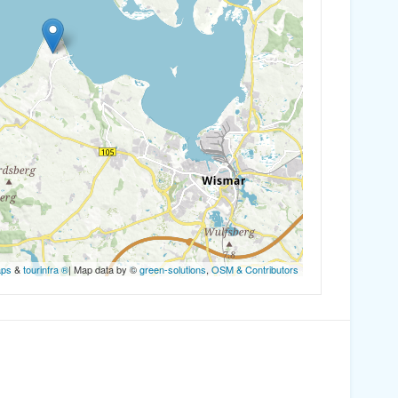
aps
&
tourinfra ®
| Map data by ©
green-solutions
,
OSM & Contributors