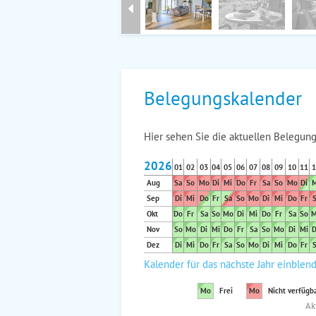
Belegungskalender
Hier sehen Sie die aktuellen Belegung
2026
01
02
03
04
05
06
07
08
09
10
11
1
Aug
Sa
So
Mo
Di
Mi
Do
Fr
Sa
So
Mo
Di
M
Sep
Di
Mi
Do
Fr
Sa
So
Mo
Di
Mi
Do
Fr
S
Okt
Do
Fr
Sa
So
Mo
Di
Mi
Do
Fr
Sa
So
M
Nov
So
Mo
Di
Mi
Do
Fr
Sa
So
Mo
Di
Mi
D
Dez
Di
Mi
Do
Fr
Sa
So
Mo
Di
Mi
Do
Fr
S
Kalender für das nächste Jahr einblen
Mo
Frei
Mo
Nicht verfügb
Ak