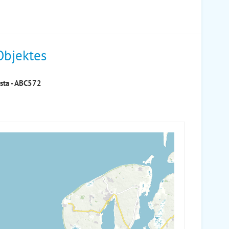
Objektes
ista - ABC572