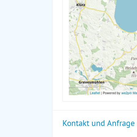
Leaflet
| Powered by
we2p® M
Kontakt und Anfrage