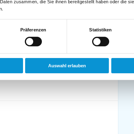
 Daten zusammen, die Sie ihnen bereitgestellt haben oder die s
n.
schirrtücher inkl.
Handtücher inkl.
randkorb am Strand
Bollerwagen
Präferenzen
Statistiken
Auswahl erlauben
ühstück möglich
Halbpension möglich