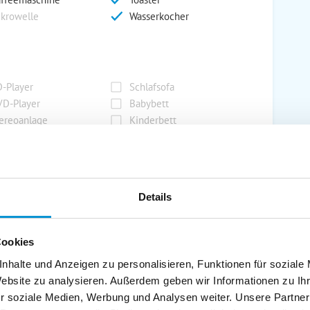
krowelle
Wasserkocher
-Player
Schlafsofa
D-Player
Babybett
ereoanlage
Kinderbett
rnseher
Kinderhochstuhl
dio
Safe/Tresor
Details
rport
Grill
rkplatz
Grillplatz
Cookies
rage
Wintergarten
nhalte und Anzeigen zu personalisieren, Funktionen für soziale
nderspielplatz
Swimmingpool
Website zu analysieren. Außerdem geben wir Informationen zu I
stellraum
r soziale Medien, Werbung und Analysen weiter. Unsere Partner