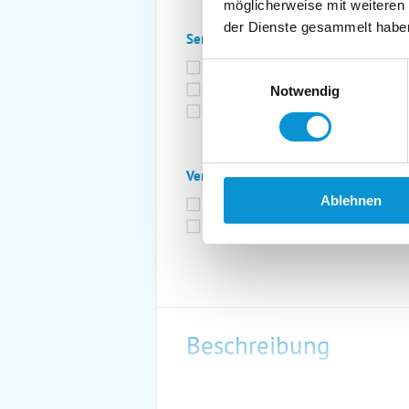
möglicherweise mit weiteren
der Dienste gesammelt habe
Service:
Bettwäsche inkl.
Ge
Einwilligungsauswahl
Fahrräder
St
Notwendig
Kurtaxfrei
Verpflegung:
Ablehnen
Brötchenservice
Fr
Vollpension möglich
Beschreibung