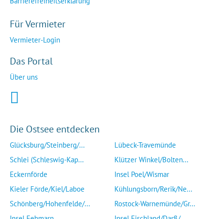
Barrierefreiheitserklärung
Für Vermieter
Vermieter-Login
Das Portal
Über uns
Die Ostsee entdecken
Glücksburg/Steinberg/...
Lübeck-Travemünde
Schlei (Schleswig-Kap...
Klützer Winkel/Bolten...
Eckernförde
Insel Poel/Wismar
Kieler Förde/Kiel/Laboe
Kühlungsborn/Rerik/Ne...
Schönberg/Hohenfelde/...
Rostock-Warnemünde/Gr...
Insel Fehmarn
Insel Fischland/Darß/...