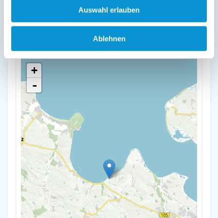
Auswahl erlauben
"Heimathafen" mit Sauna
Wohlenberger Wieck 29a
Ablehnen
23948 Hohenkirchen
+
-