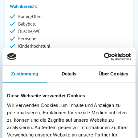
Wohnbereich:
Kamin/Ofen
Babybett
Dusche/WC
Fernseher
Kinderhochstuhl
Radio
Außenanlage:
Zustimmung
Details
Über Cookies
Garten/Liegewiese
Grill
Gartenstühle
Diese Webseite verwendet Cookies
Parkplatz
Wir verwenden Cookies, um Inhalte und Anzeigen zu
Grillplatz
personalisieren, Funktionen für soziale Medien anbieten
Liegen
zu können und die Zugriffe auf unsere Website zu
Terrasse
analysieren. Außerdem geben wir Informationen zu Ihrer
Service:
Verwendung unserer Website an unsere Partner für