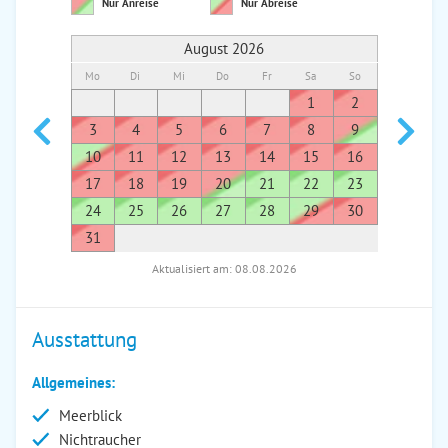
Nur Anreise
Nur Abreise
August 2026
Mo
Di
Mi
Do
Fr
Sa
So
Mo
Di
1
2
1
3
4
5
6
7
8
9
7
8
10
11
12
13
14
15
16
14
1
17
18
19
20
21
22
23
21
2
24
25
26
27
28
29
30
28
2
31
Aktualisiert am: 08.08.2026
Ausstattung
Allgemeines:
Meerblick
Nichtraucher