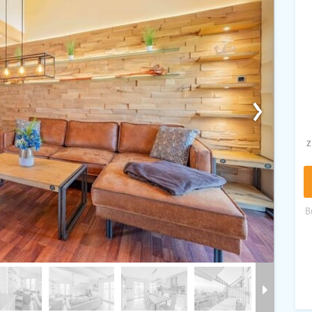
›
z
B