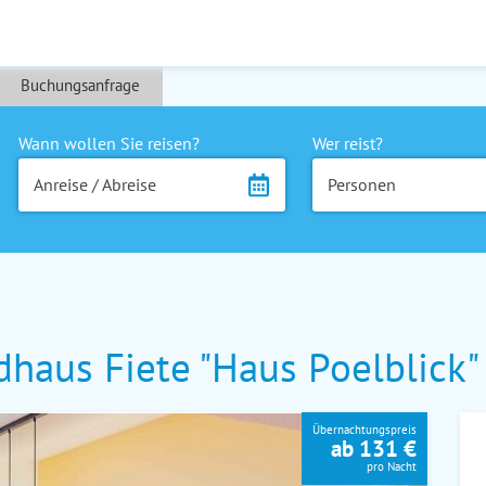
Buchungsanfrage
Wann wollen Sie reisen?
Wer reist?
Anreise / Abreise
Personen
dhaus Fiete "Haus Poelblick"
Übernachtungspreis
ab 131 €
pro Nacht