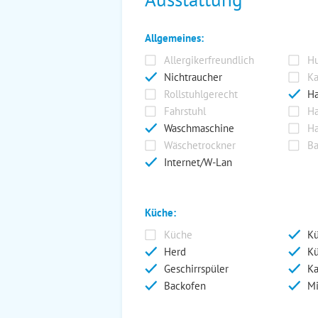
Allgemeines:
Allergikerfreundlich
Hu
Nichtraucher
Ka
Rollstuhlgerecht
Ha
Fahrstuhl
Ha
Waschmaschine
Ha
Wäschetrockner
Ba
Internet/W-Lan
Küche:
Küche
Kü
Herd
Kü
Geschirrspüler
Ka
Backofen
Mi