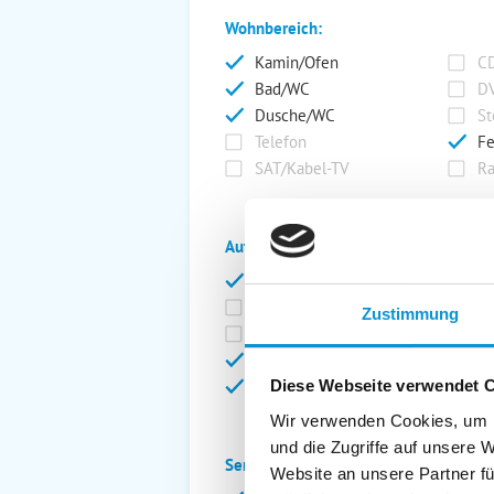
Wohnbereich:
Kamin/Ofen
CD
Bad/WC
DV
Dusche/WC
St
Telefon
Fe
SAT/Kabel-TV
Ra
Außenanlage:
Garten/Liegewiese
Ca
Gartenstühle
Pa
Zustimmung
Liegen
Ga
Terrasse
Ki
Balkon
Ab
Diese Webseite verwendet 
Wir verwenden Cookies, um I
und die Zugriffe auf unsere 
Service:
Website an unsere Partner fü