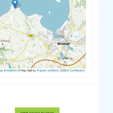
aps
&
tourinfra ®
| Map data by ©
green-solutions
,
OSM & Contributors
Jetzt online buchen