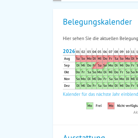
Belegungskalender
Hier sehen Sie die aktuellen Belegung
2026
01
02
03
04
05
06
07
08
09
10
11
1
Aug
Sa
So
Mo
Di
Mi
Do
Fr
Sa
So
Mo
Di
M
Sep
Di
Mi
Do
Fr
Sa
So
Mo
Di
Mi
Do
Fr
S
Okt
Do
Fr
Sa
So
Mo
Di
Mi
Do
Fr
Sa
So
M
Nov
So
Mo
Di
Mi
Do
Fr
Sa
So
Mo
Di
Mi
D
Dez
Di
Mi
Do
Fr
Sa
So
Mo
Di
Mi
Do
Fr
S
Kalender für das nächste Jahr einblen
Mo
Frei
Mo
Nicht verfügb
Ak
Ausstattung