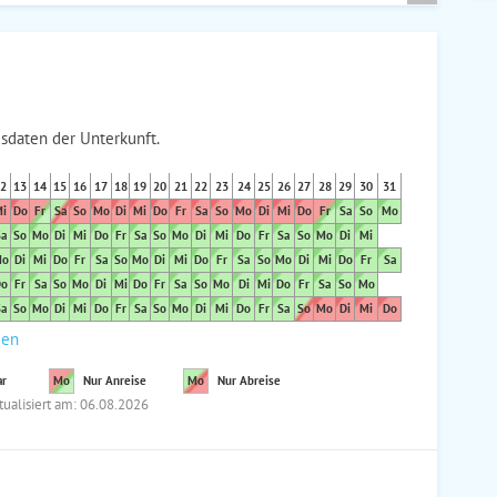
sdaten der Unterkunft.
2
13
14
15
16
17
18
19
20
21
22
23
24
25
26
27
28
29
30
31
i
Do
Fr
Sa
So
Mo
Di
Mi
Do
Fr
Sa
So
Mo
Di
Mi
Do
Fr
Sa
So
Mo
a
So
Mo
Di
Mi
Do
Fr
Sa
So
Mo
Di
Mi
Do
Fr
Sa
So
Mo
Di
Mi
o
Di
Mi
Do
Fr
Sa
So
Mo
Di
Mi
Do
Fr
Sa
So
Mo
Di
Mi
Do
Fr
Sa
o
Fr
Sa
So
Mo
Di
Mi
Do
Fr
Sa
So
Mo
Di
Mi
Do
Fr
Sa
So
Mo
a
So
Mo
Di
Mi
Do
Fr
Sa
So
Mo
Di
Mi
Do
Fr
Sa
So
Mo
Di
Mi
Do
den
ar
Mo
Nur Anreise
Mo
Nur Abreise
tualisiert am: 06.08.2026