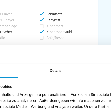
-Player
Schlafsofa
D-Player
Babybett
ereoanlage
Kinderbett
rnseher
Kinderhochstuhl
dio
Safe/Tresor
rport
Grill
rkplatz
Grillplatz
Details
rage
Wintergarten
nderspielplatz
Swimmingpool
stellraum
Cookies
nhalte und Anzeigen zu personalisieren, Funktionen für soziale
Website zu analysieren. Außerdem geben wir Informationen zu I
r soziale Medien, Werbung und Analysen weiter. Unsere Partner