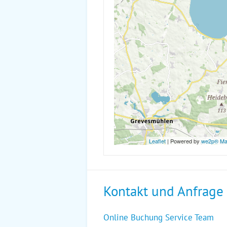
Leaflet
| Powered by
we2p® M
Kontakt und Anfrage
Online Buchung Service Team