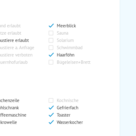
nd erlaubt
Meerblick
tze erlaubt
Sauna
ustiere erlaubt
Solarium
ustiere a. Anfrage
Schwimmbad
ustiere verboten
Haarföhn
uernhofurlaub
Bügeleisen+Brett
chenzeile
Kochnische
hlschrank
Gefrierfach
ffeemaschine
Toaster
krowelle
Wasserkocher