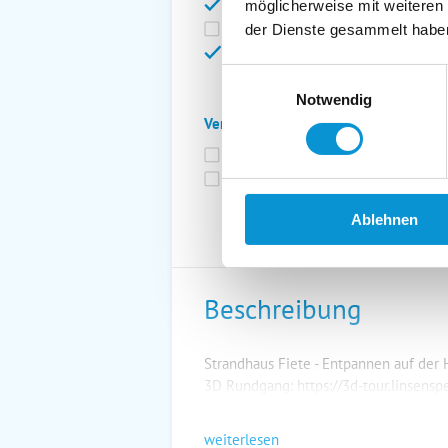
Bettwäsche inkl.
Ge
möglicherweise mit weiteren
Fahrräder
St
der Dienste gesammelt habe
Kurtaxfrei
Einwilligungsauswahl
Notwendig
Verpflegung:
Brötchenservice
Fr
Vollpension möglich
Ablehnen
Beschreibung
Strandhaus Fiete - Entpannen auf der 
3D Rundgang: https://3d-tour.linsen
weiterlesen