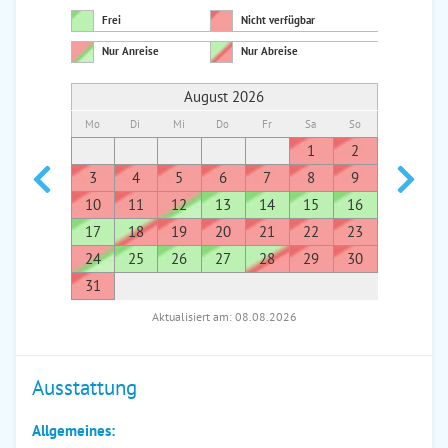
Frei
Nicht verfügbar
Nur Anreise
Nur Abreise
August 2026
Mo
Di
Mi
Do
Fr
Sa
So
Mo
Di
1
2
1
3
4
5
6
7
8
9
7
8
10
11
12
13
14
15
16
14
1
17
18
19
20
21
22
23
21
2
24
25
26
27
28
29
30
28
2
31
Aktualisiert am: 08.08.2026
Ausstattung
Allgemeines: