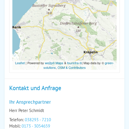
Leaflet
| Powered by
we2p® Maps
&
tourinfra ®
| Map data by ©
green-
solutions
,
OSM & Contributors
Kontakt und Anfrage
Ihr Ansprechpartner
Herr Peter Schmidt
Telefon:
038293 - 7210
Mobil:
0173 - 3054659