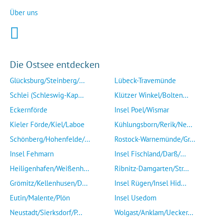
Über uns
Die Ostsee entdecken
Glücksburg/Steinberg/...
Lübeck-Travemünde
Schlei (Schleswig-Kap...
Klützer Winkel/Bolten...
Eckernförde
Insel Poel/Wismar
Kieler Förde/Kiel/Laboe
Kühlungsborn/Rerik/Ne...
Schönberg/Hohenfelde/...
Rostock-Warnemünde/Gr...
Insel Fehmarn
Insel Fischland/Darß/...
Heiligenhafen/Weißenh...
Ribnitz-Damgarten/Str...
Grömitz/Kellenhusen/D...
Insel Rügen/Insel Hid...
Eutin/Malente/Plön
Insel Usedom
Neustadt/Sierksdorf/P...
Wolgast/Anklam/Uecker...