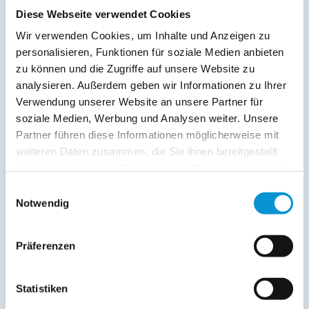
Service:
Diese Webseite verwendet Cookies
Bettwäsche inkl.
Wir verwenden Cookies, um Inhalte und Anzeigen zu
Geschirrtücher inkl.
personalisieren, Funktionen für soziale Medien anbieten
Handtücher inkl.
zu können und die Zugriffe auf unsere Website zu
analysieren. Außerdem geben wir Informationen zu Ihrer
Verpflegung:
Verwendung unserer Website an unsere Partner für
soziale Medien, Werbung und Analysen weiter. Unsere
Partner führen diese Informationen möglicherweise mit
Beschreibung
weiteren Daten zusammen, die Sie ihnen bereitgestellt
haben oder die sie im Rahmen Ihrer Nutzung der Dienste
So richtig zum Wohlfühlen!
gesammelt haben.
Einwilligungsauswahl
Notwendig
Wir bieten Ihnen eine wunderschöne, individuell
ausgestattete Ferienwohnung mit Liebe zum Detail.
Präferenzen
Die Terrasse zur Südseite lädt zum Entspannen und Erholen
im Grünen ein.
Statistiken
weiterlesen