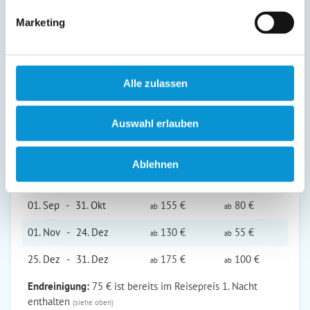
Marketing
Preise (pro Nacht in Euro)
1. Nacht
jede Folge­
Alle zulassen
inkl. End­
Zeitraum
nacht
reinigung
Auswahl erlauben
01. Jan
-
31. Mär
130 €
55 €
ab
ab
01. Apr
-
14. Jun
155 €
80 €
ab
ab
Ablehnen
15. Jun
-
31. Aug
195 €
120 €
ab
ab
01. Sep
-
31. Okt
155 €
80 €
ab
ab
01. Nov
-
24. Dez
130 €
55 €
ab
ab
25. Dez
-
31. Dez
175 €
100 €
ab
ab
Endreinigung:
75 € ist bereits im Reisepreis 1. Nacht
enthalten
(siehe oben)