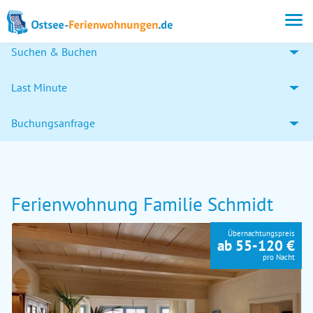
Suchen & Buchen
Last Minute
Buchungsanfrage
Ferienwohnung Familie Schmidt
Übernachtungspreis
ab 55-120 €
pro Nacht