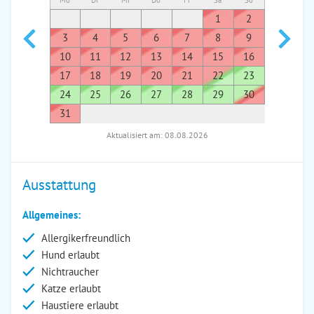
Mo
Di
Mi
Do
Fr
Sa
So
Mo
Di
1
2
1
3
4
5
6
7
8
9
7
8
10
11
12
13
14
15
16
14
1
17
18
19
20
21
22
23
21
2
24
25
26
27
28
29
30
28
2
31
Aktualisiert am: 08.08.2026
Ausstattung
Allgemeines:
Allergikerfreundlich
Hund erlaubt
Nichtraucher
Katze erlaubt
Haustiere erlaubt