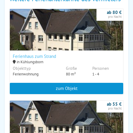
ab 80 €
pro Nacht
Ferienhaus zum Strand
in Kühlungsborn
Objekttyp
Größe
Personen
Ferienwohnung
80 m²
1 - 4
zum Objekt
ab 55 €
pro Nacht