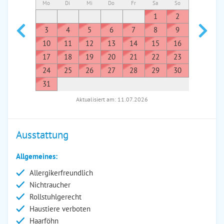
Mo
Di
Mi
Do
Fr
Sa
So
Mo
Di
1
2
1
3
4
5
6
7
8
9
7
8
10
11
12
13
14
15
16
14
1
17
18
19
20
21
22
23
21
2
24
25
26
27
28
29
30
28
2
31
Aktualisiert am: 11.07.2026
Ausstattung
Allgemeines:
Allergikerfreundlich
Nichtraucher
Rollstuhlgerecht
Haustiere verboten
Haarföhn