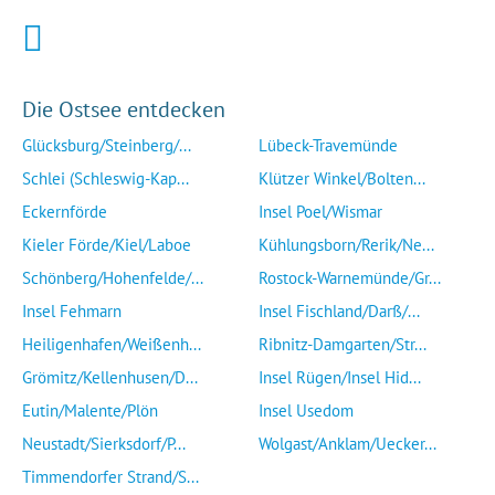
Die Ostsee entdecken
Glücksburg/Steinberg/...
Lübeck-Travemünde
Schlei (Schleswig-Kap...
Klützer Winkel/Bolten...
Eckernförde
Insel Poel/Wismar
Kieler Förde/Kiel/Laboe
Kühlungsborn/Rerik/Ne...
Schönberg/Hohenfelde/...
Rostock-Warnemünde/Gr...
Insel Fehmarn
Insel Fischland/Darß/...
Heiligenhafen/Weißenh...
Ribnitz-Damgarten/Str...
Grömitz/Kellenhusen/D...
Insel Rügen/Insel Hid...
Eutin/Malente/Plön
Insel Usedom
Neustadt/Sierksdorf/P...
Wolgast/Anklam/Uecker...
Timmendorfer Strand/S...