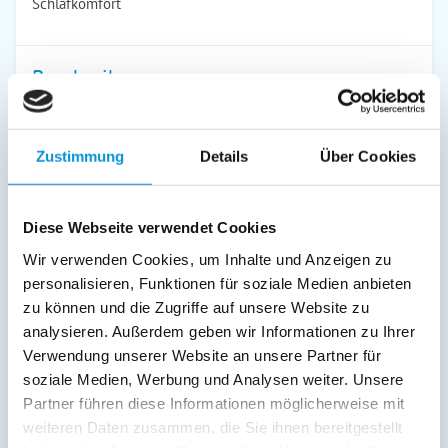
Schlafkomfort
Beschreibung
Herzlich Willkommen im Ferienhaus-zum-Strand
Strandnah-ruhig-zentral
Zustimmung
Details
Über Cookies
-Nichtraucher-Ferienwohnung für maximal 2 Personen mit
separater Küche, einem Schlafzimmer, und Wohnzimmer. Die
Diese Webseite verwendet Cookies
Wohnung ist für Allergiker geeignet, daher sind keine
Haustiere erlaubt. Sie finden eine kleine sonnige
Wir verwenden Cookies, um Inhalte und Anzeigen zu
Nichtraucher-Terrasse mit Sonnenschirm, Gartenmöbeln und
personalisieren, Funktionen für soziale Medien anbieten
Strandkorb vor.
zu können und die Zugriffe auf unsere Website zu
Ruhepol, inmitten des Stadtkerns, ist das kleine Wäldchen
analysieren. Außerdem geben wir Informationen zu Ihrer
unmittelbar hinter unserem Haus.
Verwendung unserer Website an unsere Partner für
250m zum Strand und Promenade, Kunsthalle, Stadtwald
soziale Medien, Werbung und Analysen weiter. Unsere
und Zentrum mit Konzertgarten und Kurpark.
Partner führen diese Informationen möglicherweise mit
weiteren Daten zusammen, die Sie ihnen bereitgestellt
Gaststätten, Einkaufsmöglichkeiten und Geschäfte zum