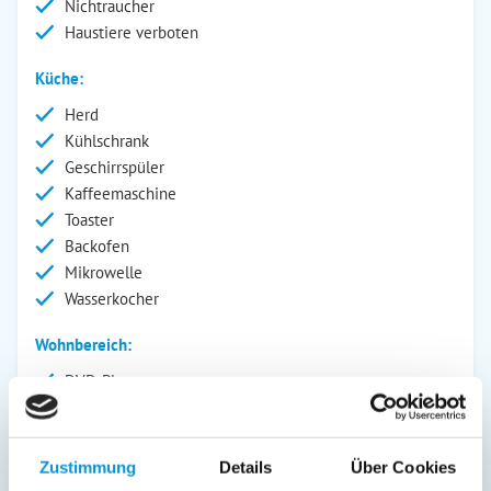
Nichtraucher
Haustiere verboten
Küche:
Herd
Kühlschrank
Geschirrspüler
Kaffeemaschine
Toaster
Backofen
Mikrowelle
Wasserkocher
Wohnbereich:
DVD-Player
Fernseher
Außenanlage:
Zustimmung
Details
Über Cookies
Parkplatz