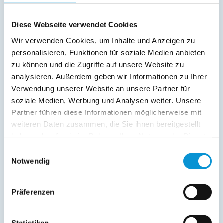
Terrasse
Balkon
Diese Webseite verwendet Cookies
Wir verwenden Cookies, um Inhalte und Anzeigen zu
Service:
personalisieren, Funktionen für soziale Medien anbieten
zu können und die Zugriffe auf unsere Website zu
Verpflegung:
analysieren. Außerdem geben wir Informationen zu Ihrer
Verwendung unserer Website an unsere Partner für
soziale Medien, Werbung und Analysen weiter. Unsere
Beschreibung
Partner führen diese Informationen möglicherweise mit
weiteren Daten zusammen, die Sie ihnen bereitgestellt
haben oder die sie im Rahmen Ihrer Nutzung der Dienste
weiterlesen
gesammelt haben.
Einwilligungsauswahl
Notwendig
Lage & Adresse des Objektes
Präferenzen
Laura Cottage - 43-111
Ostseeallee 9a
Statistiken