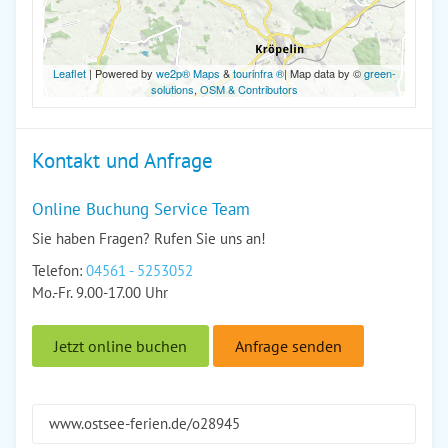
Leaflet
| Powered by
we2p® Maps
&
tourinfra ®
| Map data by ©
green-
solutions
,
OSM & Contributors
Kontakt und Anfrage
Online Buchung Service Team
Sie haben Fragen? Rufen Sie uns an!
Telefon:
04561 - 5253052
Mo.-Fr. 9.00-17.00 Uhr
Jetzt online buchen
Anfrage senden
www.ostsee-ferien.de/o28945