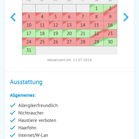
Mo
Di
Mi
Do
Fr
Sa
So
Mo
Di
1
2
1
3
4
5
6
7
8
9
7
8
10
11
12
13
14
15
16
14
1
17
18
19
20
21
22
23
21
2
24
25
26
27
28
29
30
28
2
31
Aktualisiert am: 22.07.2026
Ausstattung
Allgemeines:
Allergikerfreundlich
Nichtraucher
Haustiere verboten
Haarföhn
Internet/W-Lan