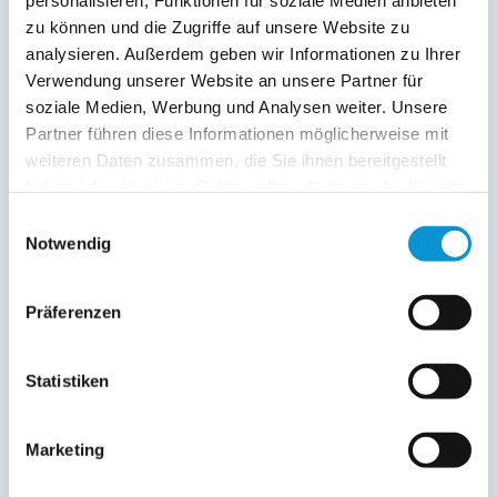
personalisieren, Funktionen für soziale Medien anbieten
Sonstiges:
zu können und die Zugriffe auf unsere Website zu
Bettwäsche incl.
analysieren. Außerdem geben wir Informationen zu Ihrer
Verwendung unserer Website an unsere Partner für
Beschreibung
soziale Medien, Werbung und Analysen weiter. Unsere
Partner führen diese Informationen möglicherweise mit
Das "Schlehdornhaus" wurde 2009 gebaut und befindet sich,
weiteren Daten zusammen, die Sie ihnen bereitgestellt
eingebettet in einen kleinen Gartenanteil, auf unserem
haben oder die sie im Rahmen Ihrer Nutzung der Dienste
Grundstück. Unseren Gästen steht ein eigener Zugang zum
gesammelt haben.
Einwilligungsauswahl
Haus und Gartenanteil zur Verfügung. Das Ferienhaus ist so
Notwendig
gelegen und von Grün umgeben, dass für Privatsphäre
gesorgt ist.
Präferenzen
weiterlesen
Statistiken
Preise (pro Nacht in Euro)
Marketing
1. Nacht
jede Folge­
inkl. End­