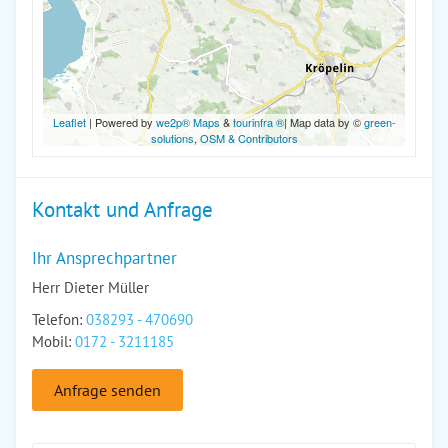
Leaflet
| Powered by
we2p® Maps
&
tourinfra ®
| Map data by ©
green-
solutions
,
OSM & Contributors
Kontakt und Anfrage
Ihr Ansprechpartner
Herr Dieter Müller
Telefon:
038293 - 470690
Mobil:
0172 - 3211185
Anfrage senden