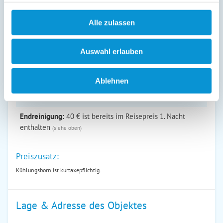
Zeitraum
nacht
reinigung
01. Jan
-
01. Jan
121 €
81 €
Alle zulassen
02. Jan
-
30. Apr
110 €
70 €
Auswahl erlauben
01. Mai
-
30. Sep
121 €
81 €
01. Okt
-
23. Dez
110 €
70 €
Ablehnen
24. Dez
-
31. Dez
121 €
81 €
Endreinigung:
40 € ist bereits im Reisepreis 1. Nacht
enthalten
(siehe oben)
Preiszusatz:
Kühlungsborn ist kurtaxepflichtig.
Lage & Adresse des Objektes