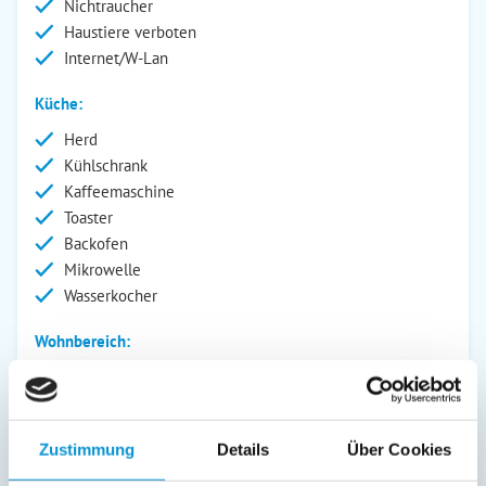
Nichtraucher
Haustiere verboten
Internet/W-Lan
Küche:
Herd
Kühlschrank
Kaffeemaschine
Toaster
Backofen
Mikrowelle
Wasserkocher
Wohnbereich:
Fernseher
Radio
Außenanlage:
Zustimmung
Details
Über Cookies
Parkplatz