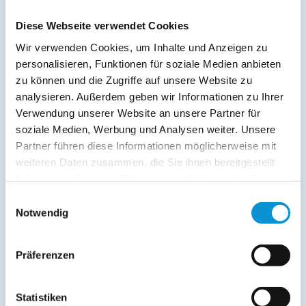
Balkon
Diese Webseite verwendet Cookies
Service:
Wir verwenden Cookies, um Inhalte und Anzeigen zu
personalisieren, Funktionen für soziale Medien anbieten
Verpflegung:
zu können und die Zugriffe auf unsere Website zu
analysieren. Außerdem geben wir Informationen zu Ihrer
Verwendung unserer Website an unsere Partner für
Beschreibung
soziale Medien, Werbung und Analysen weiter. Unsere
Partner führen diese Informationen möglicherweise mit
weiteren Daten zusammen, die Sie ihnen bereitgestellt
haben oder die sie im Rahmen Ihrer Nutzung der Dienste
weiterlesen
gesammelt haben.
Einwilligungsauswahl
Notwendig
Lage & Adresse des Objektes
Präferenzen
Strandstraße 32 - 04-45
Strandstraße 32
Statistiken
18225 Kühlungsborn