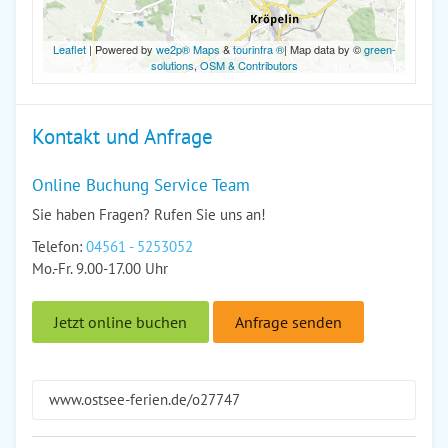
Leaflet
| Powered by
we2p® Maps
&
tourinfra ®
| Map data by ©
green-
solutions
,
OSM & Contributors
Kontakt und Anfrage
Online Buchung Service Team
Sie haben Fragen? Rufen Sie uns an!
Telefon:
04561 - 5253052
Mo.-Fr. 9.00-17.00 Uhr
Jetzt online buchen
Anfrage senden
www.ostsee-ferien.de/o27747