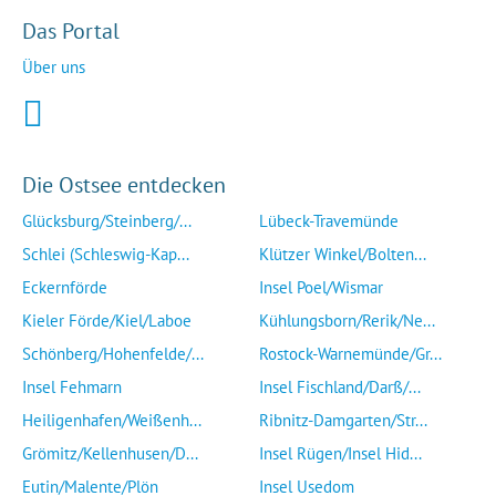
Das Portal
Über uns
Die Ostsee entdecken
Glücksburg/Steinberg/...
Lübeck-Travemünde
Schlei (Schleswig-Kap...
Klützer Winkel/Bolten...
Eckernförde
Insel Poel/Wismar
Kieler Förde/Kiel/Laboe
Kühlungsborn/Rerik/Ne...
Schönberg/Hohenfelde/...
Rostock-Warnemünde/Gr...
Insel Fehmarn
Insel Fischland/Darß/...
Heiligenhafen/Weißenh...
Ribnitz-Damgarten/Str...
Grömitz/Kellenhusen/D...
Insel Rügen/Insel Hid...
Eutin/Malente/Plön
Insel Usedom