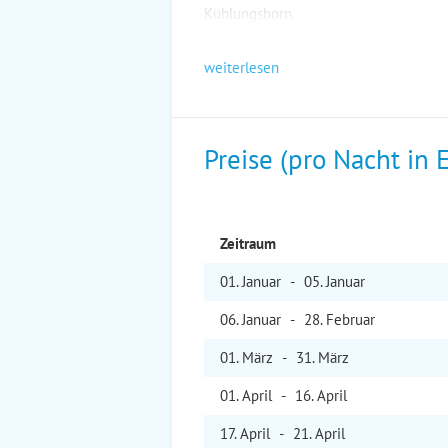
Kühlungsborn.
weiterlesen
Preise (pro Nacht in 
Zeitraum
01. Jan
uar
-
05. Jan
uar
06. Jan
uar
-
28. Feb
ruar
01. Mär
z
-
31. Mär
z
01. Apr
il
-
16. Apr
il
17. Apr
il
-
21. Apr
il