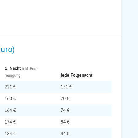
Euro)
1. Nacht
inkl. End­
jede Folge­nacht
reinigung
221 €
131 €
160 €
70 €
164 €
74 €
174 €
84 €
184 €
94 €