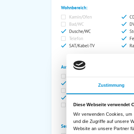
Wohnbereich:
Kamin/Ofen
CD
Bad/WC
DV
Dusche/WC
St
Telefon
Fe
SAT/Kabel-TV
Ra
Außenanlage:
Garten/Liegewiese
Ca
Gartenstühle
Pa
Zustimmung
Liegen
Ga
Terrasse
Ki
Balkon
Ab
Diese Webseite verwendet 
Wir verwenden Cookies, um I
und die Zugriffe auf unsere 
Service:
Website an unsere Partner fü