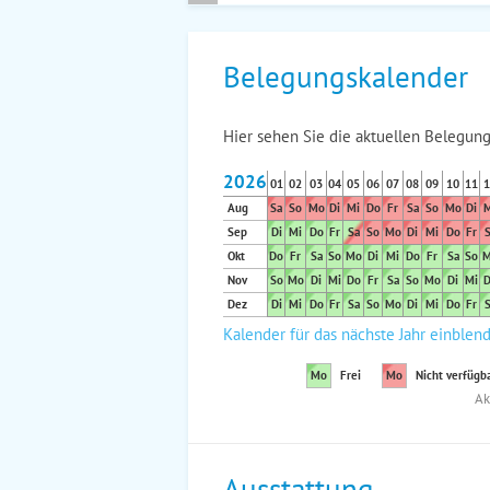
Belegungskalender
Hier sehen Sie die aktuellen Belegung
2026
01
02
03
04
05
06
07
08
09
10
11
1
Aug
Sa
So
Mo
Di
Mi
Do
Fr
Sa
So
Mo
Di
M
Sep
Di
Mi
Do
Fr
Sa
So
Mo
Di
Mi
Do
Fr
S
Okt
Do
Fr
Sa
So
Mo
Di
Mi
Do
Fr
Sa
So
M
Nov
So
Mo
Di
Mi
Do
Fr
Sa
So
Mo
Di
Mi
D
Dez
Di
Mi
Do
Fr
Sa
So
Mo
Di
Mi
Do
Fr
S
Kalender für das nächste Jahr einblen
Mo
Frei
Mo
Nicht verfügb
Ak
Ausstattung