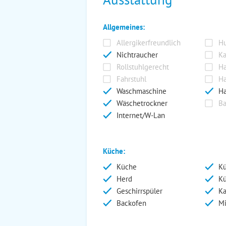
Allgemeines:
Allergikerfreundlich
Hu
Nichtraucher
Ka
Rollstuhlgerecht
Ha
Fahrstuhl
Ha
Waschmaschine
Ha
Wäschetrockner
Ba
Internet/W-Lan
Küche:
Küche
Kü
Herd
Kü
Geschirrspüler
Ka
Backofen
Mi