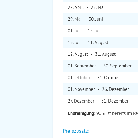
22. Apr
il
-
28. Mai
29. Mai
-
30. Jun
i
01. Jul
i
-
15. Jul
i
16. Jul
i
-
11. Aug
ust
12. Aug
ust
-
31. Aug
ust
01. Sep
tember
-
30. Sep
tember
01. Okt
ober
-
31. Okt
ober
01. Nov
ember
-
26. Dez
ember
27. Dez
ember
-
31. Dez
ember
Endreinigung:
90 € ist bereits im R
Preiszusatz: