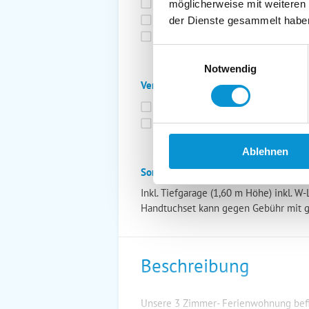
Bettwäsche inkl.
Ge
möglicherweise mit weiteren
Fahrräder
St
der Dienste gesammelt habe
Kurtaxfrei
Einwilligungsauswahl
Notwendig
Verpflegung:
Brötchenservice
Fr
Vollpension möglich
Ablehnen
Sonstiges:
Inkl. Tiefgarage (1,60 m Höhe) inkl. W
Handtuchset kann gegen Gebühr mit 
Beschreibung
Unsere 3 Zimmer- Ferienwohnung befin