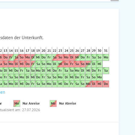
sdaten der Unterkunft.
2
13
14
15
16
17
18
19
20
21
22
23
24
25
26
27
28
29
30
31
i
Do
Fr
Sa
So
Mo
Di
Mi
Do
Fr
Sa
So
Mo
Di
Mi
Do
Fr
Sa
So
Mo
a
So
Mo
Di
Mi
Do
Fr
Sa
So
Mo
Di
Mi
Do
Fr
Sa
So
Mo
Di
Mi
o
Di
Mi
Do
Fr
Sa
So
Mo
Di
Mi
Do
Fr
Sa
So
Mo
Di
Mi
Do
Fr
Sa
o
Fr
Sa
So
Mo
Di
Mi
Do
Fr
Sa
So
Mo
Di
Mi
Do
Fr
Sa
So
Mo
a
So
Mo
Di
Mi
Do
Fr
Sa
So
Mo
Di
Mi
Do
Fr
Sa
So
Mo
Di
Mi
Do
den
ar
Mo
Nur Anreise
Mo
Nur Abreise
tualisiert am: 27.07.2026