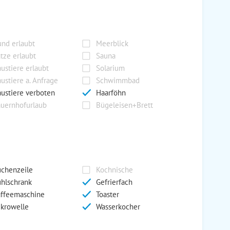
nd erlaubt
Meerblick
tze erlaubt
Sauna
ustiere erlaubt
Solarium
ustiere a. Anfrage
Schwimmbad
ustiere verboten
Haarföhn
uernhofurlaub
Bügeleisen+Brett
chenzeile
Kochnische
hlschrank
Gefrierfach
ffeemaschine
Toaster
krowelle
Wasserkocher