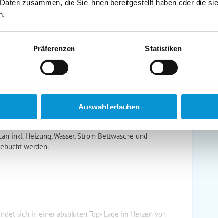
schirrtücher inkl.
Handtücher inkl.
 Daten zusammen, die Sie ihnen bereitgestellt haben oder die s
randkorb am Strand
Bollerwagen
n.
Präferenzen
Statistiken
ühstück möglich
Halbpension möglich
Auswahl erlauben
-Lan inkl. Heizung, Wasser, Strom Bettwäsche und
gebucht werden.
det sich in einer absoluten Top- Lage im Herzen von