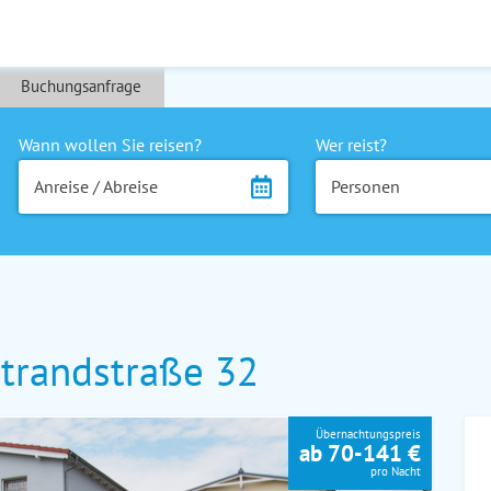
Buchungsanfrage
Wann wollen Sie reisen?
Wer reist?
Anreise / Abreise
Personen
trandstraße 32
Übernachtungspreis
ab 70-141 €
pro Nacht