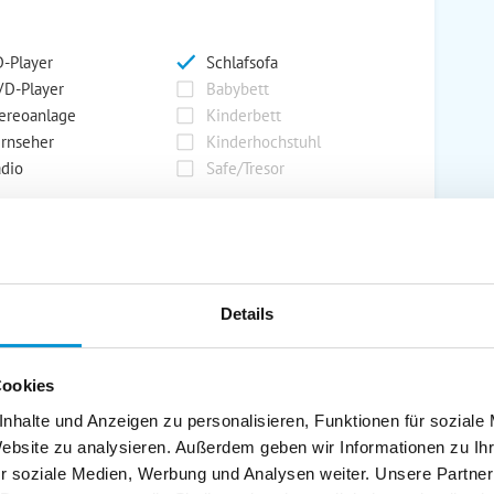
-Player
Schlafsofa
D-Player
Babybett
ereoanlage
Kinderbett
rnseher
Kinderhochstuhl
dio
Safe/Tresor
rport
Grill
rkplatz
Grillplatz
Details
rage
Wintergarten
nderspielplatz
Swimmingpool
stellraum
Cookies
nhalte und Anzeigen zu personalisieren, Funktionen für soziale
Website zu analysieren. Außerdem geben wir Informationen zu I
r soziale Medien, Werbung und Analysen weiter. Unsere Partner