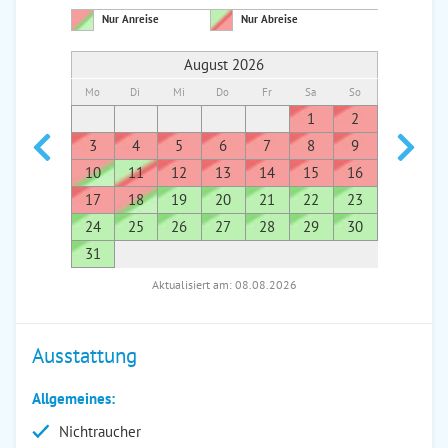
Nur Anreise
Nur Abreise
August 2026
Mo
Di
Mi
Do
Fr
Sa
So
Mo
Di
1
2
1
3
4
5
6
7
8
9
7
8
10
11
12
13
14
15
16
14
1
17
18
19
20
21
22
23
21
2
24
25
26
27
28
29
30
28
2
31
Aktualisiert am: 08.08.2026
Ausstattung
Allgemeines:
Nichtraucher