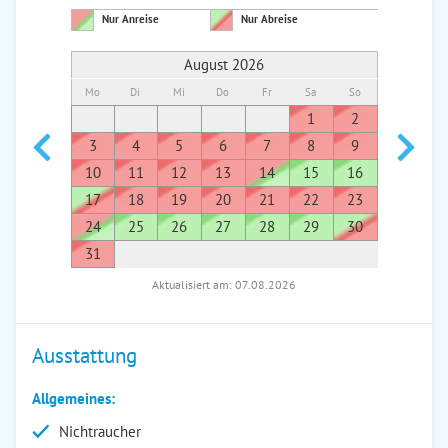
Nur Anreise
Nur Abreise
August 2026
Mo
Di
Mi
Do
Fr
Sa
So
Mo
Di
1
2
1
3
4
5
6
7
8
9
7
8
10
11
12
13
14
15
16
14
1
17
18
19
20
21
22
23
21
2
24
25
26
27
28
29
30
28
2
31
Aktualisiert am: 07.08.2026
Ausstattung
Allgemeines:
Nichtraucher