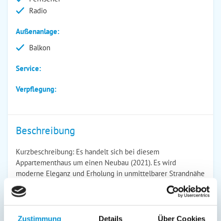
Radio
Außenanlage:
Balkon
Service:
Verpflegung:
Beschreibung
Kurzbeschreibung: Es handelt sich bei diesem
Appartementhaus um einen Neubau (2021). Es wird
moderne Eleganz und Erholung in unmittelbarer Strandnähe
mit privatem Strandzugang geboten! In diesem Haus
können Sie die schönste Zeit des Jahres genießen.
Lagebeschreibung: Die Ferienwohnung ist direkt am Strand
sehr ruhig gelegen und doch in Laufnähe zum Stadtkern
Zustimmung
Details
Über Cookies