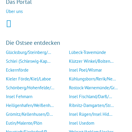
Das Portal
Über uns
Die Ostsee entdecken
Glücksburg/Steinberg/...
Lübeck-Travemünde
Schlei (Schleswig-Kap...
Klützer Winkel/Bolten...
Eckernförde
Insel Poel/Wismar
Kieler Förde/Kiel/Laboe
Kühlungsborn/Rerik/Ne...
Schönberg/Hohenfelde/...
Rostock-Warnemünde/Gr...
Insel Fehmarn
Insel Fischland/Darß/...
Heiligenhafen/Weißenh...
Ribnitz-Damgarten/Str...
Grömitz/Kellenhusen/D...
Insel Rügen/Insel Hid...
Eutin/Malente/Plön
Insel Usedom
Neustadt/Sierksdorf/P...
Wolgast/Anklam/Uecker...