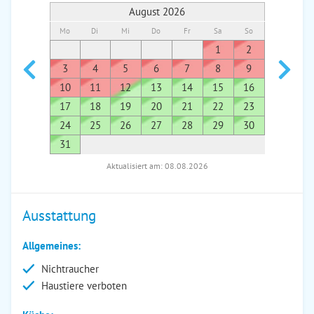
August 2026
Mo
Di
Mi
Do
Fr
Sa
So
Mo
Di
1
2
1
3
4
5
6
7
8
9
7
8
10
11
12
13
14
15
16
14
1
17
18
19
20
21
22
23
21
2
24
25
26
27
28
29
30
28
2
31
Aktualisiert am: 08.08.2026
Ausstattung
Allgemeines:
Nichtraucher
Haustiere verboten