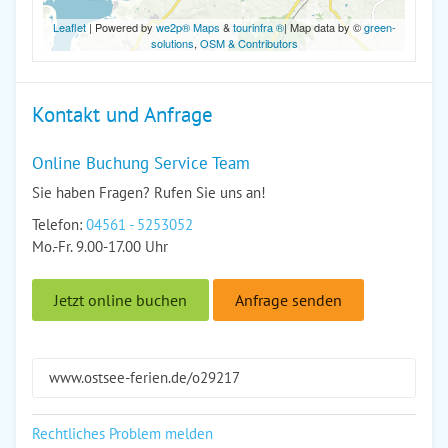
Leaflet
| Powered by
we2p® Maps
&
tourinfra ®
| Map data by ©
green-
solutions
,
OSM & Contributors
Kontakt und Anfrage
Online Buchung Service Team
Sie haben Fragen? Rufen Sie uns an!
Telefon:
04561 - 5253052
Mo.-Fr. 9.00-17.00 Uhr
Jetzt online buchen
Anfrage senden
www.ostsee-ferien.de/o29217
Rechtliches Problem melden