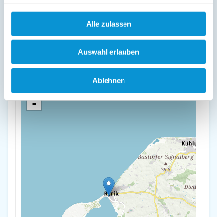
Lage & Adresse des Objektes
Alle zulassen
Hähnel
Haffstr. 2
Auswahl erlauben
18230 Rerik
Ablehnen
+
-