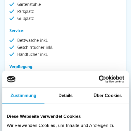
Gartenstühle
Parkplatz
Grillplatz
Service:
Bettwäsche inkl.
Geschirrtücher inkl.
Handtücher inkl.
Verpflegung:
Beschreibung
Zustimmung
Details
Über Cookies
Zentrale Lage - alter Ortskern
Diese Webseite verwendet Cookies
300m Entfernung zum Strand
Wir verwenden Cookies, um Inhalte und Anzeigen zu