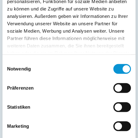
personalisieren, Funktionen für soziale Medien anbieten
zu können und die Zugriffe auf unsere Website zu
Preise (pro Nacht in Euro)
analysieren. Außerdem geben wir Informationen zu Ihrer
Verwendung unserer Website an unsere Partner für
1. Nacht
jede Folge­
inkl. End­
soziale Medien, Werbung und Analysen weiter. Unsere
Zeitraum
nacht
reinigung
Partner führen diese Informationen möglicherweise mit
01. Jan
-
30. Jun
140 €
70 €
weiteren Daten zusammen, die Sie ihnen bereitgestellt
haben oder die sie im Rahmen Ihrer Nutzung der Dienste
01. Jul
-
31. Aug
155 €
85 €
gesammelt haben.
Einwilligungsauswahl
01. Sep
-
31. Dez
140 €
70 €
Notwendig
Endreinigung:
70 € ist bereits im Reisepreis 1. Nacht
enthalten
Präferenzen
(siehe oben)
Preiszusatz:
Statistiken
Feiertage Saisonpreise
Die dritte Person zahlt 10 Euro zusätzlich
Marketing