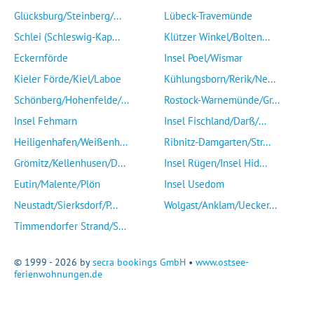
Glücksburg/Steinberg/...
Lübeck-Travemünde
Schlei (Schleswig-Kap...
Klützer Winkel/Bolten...
Eckernförde
Insel Poel/Wismar
Kieler Förde/Kiel/Laboe
Kühlungsborn/Rerik/Ne...
Schönberg/Hohenfelde/...
Rostock-Warnemünde/Gr...
Insel Fehmarn
Insel Fischland/Darß/...
Heiligenhafen/Weißenh...
Ribnitz-Damgarten/Str...
Grömitz/Kellenhusen/D...
Insel Rügen/Insel Hid...
Eutin/Malente/Plön
Insel Usedom
Neustadt/Sierksdorf/P...
Wolgast/Anklam/Uecker...
Timmendorfer Strand/S...
© 1999 - 2026 by
secra bookings GmbH
•
www.ostsee-
ferienwohnungen.de