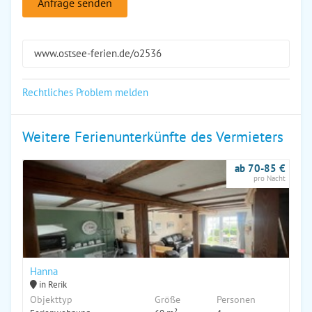
Anfrage senden
www.ostsee-ferien.de/o2536
Rechtliches Problem melden
Weitere Ferienunterkünfte des Vermieters
ab 70-85 €
pro Nacht
Hanna
in Rerik
Objekttyp
Größe
Personen