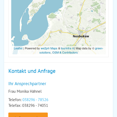
Leaflet
| Powered by
we2p® Maps
&
tourinfra ®
| Map data by ©
green-
solutions
,
OSM & Contributors
Kontakt und Anfrage
Ihr Ansprechpartner
Frau Monika Hähnel
Telefon:
038296 - 78526
Telefax: 038296 - 74051