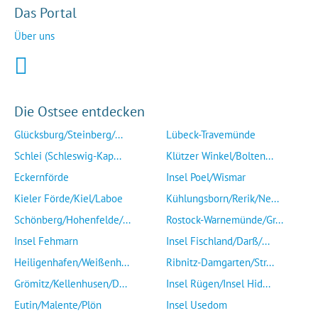
Das Portal
Über uns
Die Ostsee entdecken
Glücksburg/Steinberg/...
Lübeck-Travemünde
Schlei (Schleswig-Kap...
Klützer Winkel/Bolten...
Eckernförde
Insel Poel/Wismar
Kieler Förde/Kiel/Laboe
Kühlungsborn/Rerik/Ne...
Schönberg/Hohenfelde/...
Rostock-Warnemünde/Gr...
Insel Fehmarn
Insel Fischland/Darß/...
Heiligenhafen/Weißenh...
Ribnitz-Damgarten/Str...
Grömitz/Kellenhusen/D...
Insel Rügen/Insel Hid...
Eutin/Malente/Plön
Insel Usedom