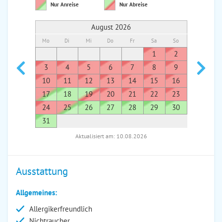
Nur Anreise
Nur Abreise
August 2026
Mo
Di
Mi
Do
Fr
Sa
So
Mo
Di
1
2
1
3
4
5
6
7
8
9
7
8
10
11
12
13
14
15
16
14
1
17
18
19
20
21
22
23
21
2
24
25
26
27
28
29
30
28
2
31
Aktualisiert am: 10.08.2026
Ausstattung
Allgemeines:
Allergikerfreundlich
Nichtraucher