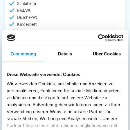
Schlafsofa
Bad/WC
Dusche/WC
Kinderbett
Fernseher
Kinderhochstuhl
SAT/Kabel-TV
Radio
Zustimmung
Details
Über Cookies
Außenanlage:
Grill
Diese Webseite verwendet Cookies
Gartenstühle
Wir verwenden Cookies, um Inhalte und Anzeigen zu
Parkplatz
personalisieren, Funktionen für soziale Medien anbieten
Grillplatz
zu können und die Zugriffe auf unsere Website zu
Terrasse
analysieren. Außerdem geben wir Informationen zu Ihrer
Verwendung unserer Website an unsere Partner für
Service:
soziale Medien, Werbung und Analysen weiter. Unsere
Partner führen diese Informationen möglicherweise mit
Verpflegung: