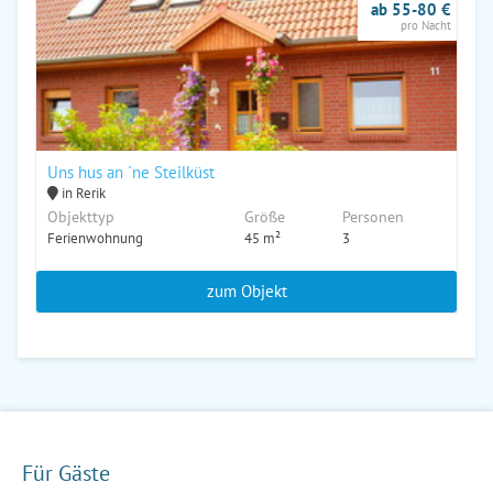
ab 55-80 €
pro Nacht
Uns hus an ´ne Steilküst
in Rerik
Objekttyp
Größe
Personen
Ferienwohnung
45 m²
3
zum Objekt
Für Gäste