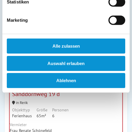
Statistiken
Nur gültig von
15.08.2026
100
- 05.09.2026
für
4
€
Marketing
Personen
90
€ *
pro
Nacht
Alle zulassen
Auswahl erlauben
Ablehnen
Sanddornweg 19 d
in Rerik
Objekttyp
Größe
Personen
Ferienhaus
65m²
6
Vermieter
Frau Renate Schönefeld