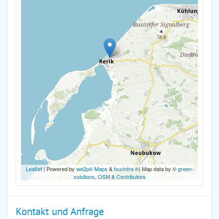
Leaflet
| Powered by
we2p® Maps
&
tourinfra ®
| Map data by ©
green-
solutions
,
OSM & Contributors
Kontakt und Anfrage