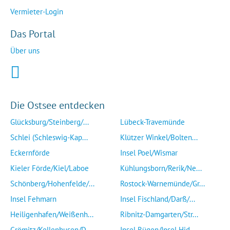
Vermieter-Login
Das Portal
Über uns
Die Ostsee entdecken
Glücksburg/Steinberg/...
Lübeck-Travemünde
Schlei (Schleswig-Kap...
Klützer Winkel/Bolten...
Eckernförde
Insel Poel/Wismar
Kieler Förde/Kiel/Laboe
Kühlungsborn/Rerik/Ne...
Schönberg/Hohenfelde/...
Rostock-Warnemünde/Gr...
Insel Fehmarn
Insel Fischland/Darß/...
Heiligenhafen/Weißenh...
Ribnitz-Damgarten/Str...
Grömitz/Kellenhusen/D...
Insel Rügen/Insel Hid...