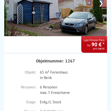
›
Last Minute Preis
90 € *
für
pro Nacht
Objektnummer: 1267
Objekt:
65 m² Ferienhaus
in Rerik
Personen:
6 Personen
max. 5 Erwachsene
Etage:
Erdg./1. Stock