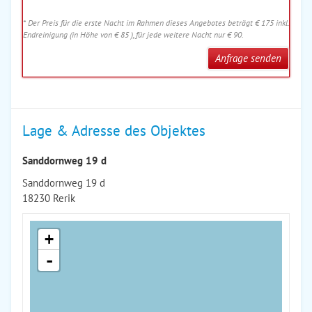
* Der Preis für die erste Nacht im Rahmen dieses Angebotes beträgt € 175 inkl.
Endreinigung (in Höhe von € 85 ), für jede weitere Nacht nur € 90.
Anfrage senden
Lage & Adresse des Objektes
Sanddornweg 19 d
Sanddornweg 19 d
18230 Rerik
+
-