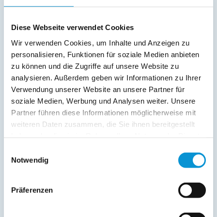
06. Jan
-
04. Apr
160 €
75 €
ab
ab
Diese Webseite verwendet Cookies
05. Apr
-
27. Jun
170 €
85 €
ab
ab
Wir verwenden Cookies, um Inhalte und Anzeigen zu
28. Jun
-
11. Jul
185 €
100 €
personalisieren, Funktionen für soziale Medien anbieten
ab
ab
zu können und die Zugriffe auf unsere Website zu
12. Jul
-
08. Aug
195 €
110 €
ab
ab
analysieren. Außerdem geben wir Informationen zu Ihrer
Verwendung unserer Website an unsere Partner für
09. Aug
-
05. Sep
185 €
100 €
ab
ab
soziale Medien, Werbung und Analysen weiter. Unsere
06. Sep
-
25. Okt
170 €
85 €
Partner führen diese Informationen möglicherweise mit
ab
ab
weiteren Daten zusammen, die Sie ihnen bereitgestellt
26. Okt
-
20. Dez
160 €
75 €
ab
ab
haben oder die sie im Rahmen Ihrer Nutzung der Dienste
gesammelt haben.
21. Dez
-
31. Dez
170 €
85 €
Einwilligungsauswahl
ab
ab
Notwendig
Endreinigung:
85 € ist bereits im Reisepreis 1. Nacht
enthalten
(siehe oben)
Präferenzen
Last Minute