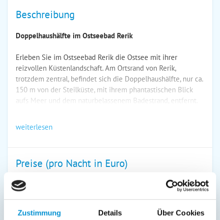
Beschreibung
Doppelhaushälfte im Ostseebad Rerik
Erleben Sie im Ostseebad Rerik die Ostsee mit ihrer
reizvollen Küstenlandschaft. Am Ortsrand von Rerik,
trotzdem zentral, befindet sich die Doppelhaushälfte, nur ca.
150 m von der Steilküste, mit ihrem phantastischen Blick
aufs Meer und dem naturbelassenem Badestrand, entfernt.
weiterlesen
Preise (pro Nacht in Euro)
1. Nacht
jede Folge­
inkl. End­
Zeitraum
nacht
reinigung
Zustimmung
Details
Über Cookies
01. Jan
-
05. Jan
165 €
80 €
ab
ab