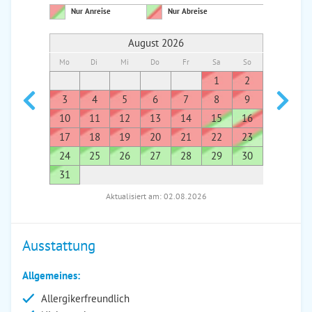
Nur Anreise
Nur Abreise
August 2026
Mo
Di
Mi
Do
Fr
Sa
So
Mo
Di
1
2
1
3
4
5
6
7
8
9
7
8
10
11
12
13
14
15
16
14
1
17
18
19
20
21
22
23
21
2
24
25
26
27
28
29
30
28
2
31
Aktualisiert am: 02.08.2026
Ausstattung
Allgemeines:
Allergikerfreundlich