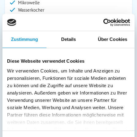
Mikrowelle
Wasserkocher
Wohnbereich:
Bad/WC
Zustimmung
Details
Über Cookies
Fernseher
Radio
Außenanlage:
Diese Webseite verwendet Cookies
Gartenstühle
Wir verwenden Cookies, um Inhalte und Anzeigen zu
Parkplatz
personalisieren, Funktionen für soziale Medien anbieten
Garage
zu können und die Zugriffe auf unsere Website zu
Balkon
analysieren. Außerdem geben wir Informationen zu Ihrer
Verwendung unserer Website an unsere Partner für
Service:
soziale Medien, Werbung und Analysen weiter. Unsere
Partner führen diese Informationen möglicherweise mit
Verpflegung:
weiteren Daten zusammen, die Sie ihnen bereitgestellt
haben oder die sie im Rahmen Ihrer Nutzung der Dienste
gesammelt haben.