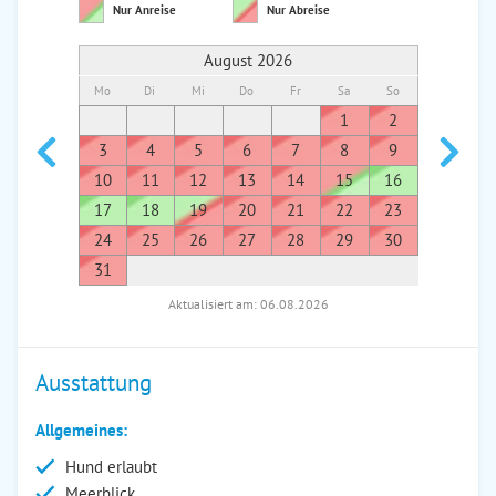
Nur Anreise
Nur Abreise
August 2026
Mo
Di
Mi
Do
Fr
Sa
So
Mo
Di
1
2
1
3
4
5
6
7
8
9
7
8
10
11
12
13
14
15
16
14
1
17
18
19
20
21
22
23
21
2
24
25
26
27
28
29
30
28
2
31
Aktualisiert am: 06.08.2026
Ausstattung
Allgemeines:
Hund erlaubt
Meerblick