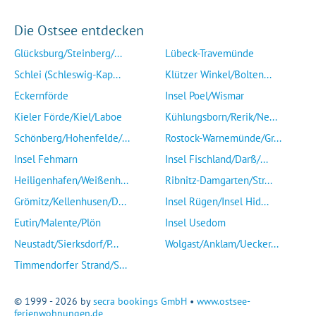
Die Ostsee entdecken
Glücksburg/Steinberg/...
Lübeck-Travemünde
Schlei (Schleswig-Kap...
Klützer Winkel/Bolten...
Eckernförde
Insel Poel/Wismar
Kieler Förde/Kiel/Laboe
Kühlungsborn/Rerik/Ne...
Schönberg/Hohenfelde/...
Rostock-Warnemünde/Gr...
Insel Fehmarn
Insel Fischland/Darß/...
Heiligenhafen/Weißenh...
Ribnitz-Damgarten/Str...
Grömitz/Kellenhusen/D...
Insel Rügen/Insel Hid...
Eutin/Malente/Plön
Insel Usedom
Neustadt/Sierksdorf/P...
Wolgast/Anklam/Uecker...
Timmendorfer Strand/S...
© 1999 - 2026 by
secra bookings GmbH
•
www.ostsee-
ferienwohnungen.de