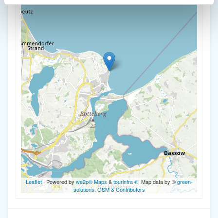
Leaflet
| Powered by
we2p® Maps
&
tourinfra ®
| Map data by ©
green-
solutions
,
OSM & Contributors