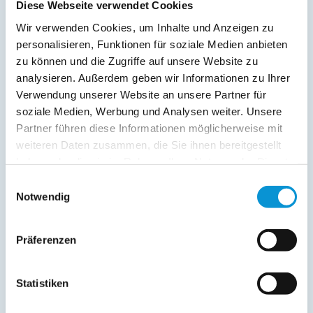
Diese Webseite verwendet Cookies
Auch die Wasserski – Anlage Süsel liegt in unmittelbarer
Wir verwenden Cookies, um Inhalte und Anzeigen zu
Nähe unserer Ferienwohnung und bietet außer Wasserski
personalisieren, Funktionen für soziale Medien anbieten
auch eine kleine Badebucht.
zu können und die Zugriffe auf unsere Website zu
analysieren. Außerdem geben wir Informationen zu Ihrer
weiterlesen
Verwendung unserer Website an unsere Partner für
soziale Medien, Werbung und Analysen weiter. Unsere
Partner führen diese Informationen möglicherweise mit
Preise (pro Nacht in Euro)
weiteren Daten zusammen, die Sie ihnen bereitgestellt
haben oder die sie im Rahmen Ihrer Nutzung der Dienste
gesammelt haben.
Zeitraum
Preis
Einwilligungsauswahl
Notwendig
01. Jan
-
30. Apr
auf Anfrage
01. Mai
-
30. Sep
55 €
ab
Präferenzen
01. Okt
-
31. Dez
auf Anfrage
Statistiken
Preiszusatz: