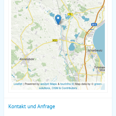
Leaflet
| Powered by
we2p® Maps
&
tourinfra ®
| Map data by ©
green-
solutions
,
OSM & Contributors
Kontakt und Anfrage