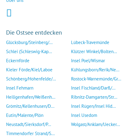
Über uns
Die Ostsee entdecken
Glücksburg/Steinberg/...
Lübeck-Travemünde
Schlei (Schleswig-Kap...
Klützer Winkel/Bolten...
Eckernförde
Insel Poel/Wismar
Kieler Förde/Kiel/Laboe
Kühlungsborn/Rerik/Ne...
Schönberg/Hohenfelde/...
Rostock-Warnemünde/Gr...
Insel Fehmarn
Insel Fischland/Darß/...
Heiligenhafen/Weißenh...
Ribnitz-Damgarten/Str...
Grömitz/Kellenhusen/D...
Insel Rügen/Insel Hid...
Eutin/Malente/Plön
Insel Usedom
Neustadt/Sierksdorf/P...
Wolgast/Anklam/Uecker...
Timmendorfer Strand/S...