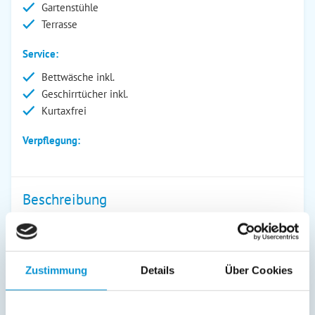
Gartenstühle
Terrasse
Service:
Bettwäsche inkl.
Geschirrtücher inkl.
Kurtaxfrei
Verpflegung:
Beschreibung
Ländlich idyllisch liegt der kleine Ort Kesdorf abseits von
Lärm und Hektik des Alltags.
Zustimmung
Details
Über Cookies
Hier finden Sie Ruhe und Entspannung und sind bei Bedarf
trotzdem schnell an der Ostsee (8 km) in der Kreisstadt
Eutin (8km) oder zum Beispiel mit Kindern im Hansa – Park.