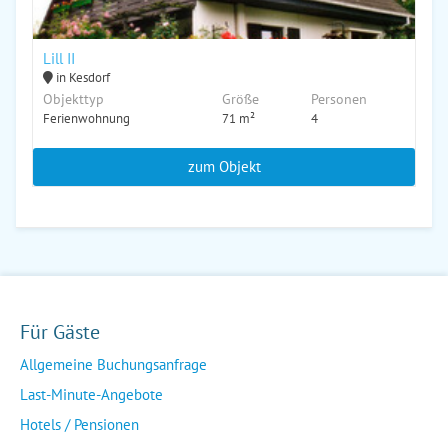
Lill II
in Kesdorf
Objekttyp
Größe
Personen
Ferienwohnung
71 m²
4
zum Objekt
Für Gäste
Allgemeine Buchungsanfrage
Last-Minute-Angebote
Hotels / Pensionen