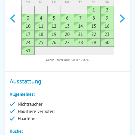
Mo
Di
Mi
Do
Fr
Sa
So
Mo
Di
1
2
1
3
4
5
6
7
8
9
7
8
10
11
12
13
14
15
16
14
1
17
18
19
20
21
22
23
21
2
24
25
26
27
28
29
30
28
2
31
Aktualisiert am: 30.07.2026
Ausstattung
Allgemeines:
Nichtraucher
Haustiere verboten
Haarföhn
Küche: