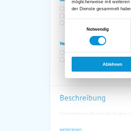
möglicherweise mit weiteren
Bettwäsche inkl.
Ge
der Dienste gesammelt habe
Fahrräder
St
Einwilligungsauswahl
Kurtaxfrei
Notwendig
Verpflegung:
Brötchenservice
Fr
Vollpension möglich
Ablehnen
Beschreibung
Ferienwohnung Neptun mit Terrasse A
weiterlesen