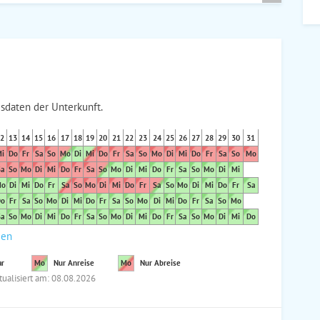
sdaten der Unterkunft.
2
13
14
15
16
17
18
19
20
21
22
23
24
25
26
27
28
29
30
31
i
Do
Fr
Sa
So
Mo
Di
Mi
Do
Fr
Sa
So
Mo
Di
Mi
Do
Fr
Sa
So
Mo
a
So
Mo
Di
Mi
Do
Fr
Sa
So
Mo
Di
Mi
Do
Fr
Sa
So
Mo
Di
Mi
o
Di
Mi
Do
Fr
Sa
So
Mo
Di
Mi
Do
Fr
Sa
So
Mo
Di
Mi
Do
Fr
Sa
o
Fr
Sa
So
Mo
Di
Mi
Do
Fr
Sa
So
Mo
Di
Mi
Do
Fr
Sa
So
Mo
a
So
Mo
Di
Mi
Do
Fr
Sa
So
Mo
Di
Mi
Do
Fr
Sa
So
Mo
Di
Mi
Do
den
ar
Mo
Nur Anreise
Mo
Nur Abreise
tualisiert am: 08.08.2026