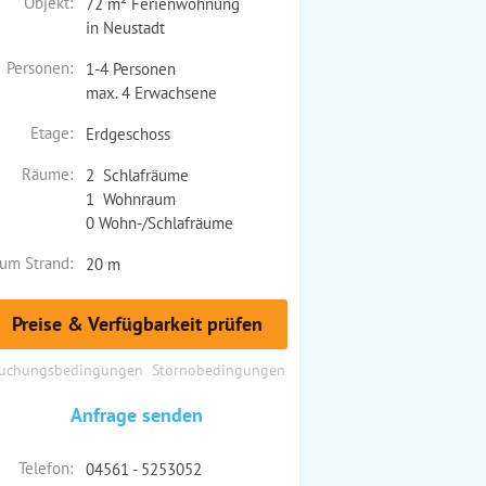
Objekt:
72 m² Ferienwohnung
in Neustadt
Personen:
1-4 Personen
max. 4 Erwachsene
Etage:
Erdgeschoss
Räume:
2 Schlafräume
1 Wohnraum
0 Wohn-/Schlafräume
um Strand:
20 m
Preise & Verfügbarkeit prüfen
uchungsbedingungen
Stornobedingungen
Anfrage senden
Telefon:
04561 - 5253052