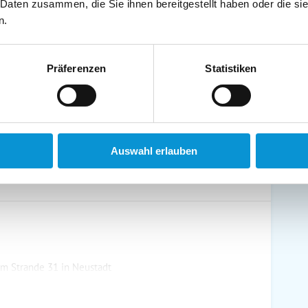
 Daten zusammen, die Sie ihnen bereitgestellt haben oder die s
schirrtücher inkl.
Handtücher inkl.
n.
randkorb am Strand
Bollerwagen
Präferenzen
Statistiken
ühstück möglich
Halbpension möglich
Auswahl erlauben
m Strande 31 in Neustadt