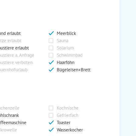
nd erlaubt
Meerblick
tze erlaubt
Sauna
ustiere erlaubt
Solarium
ustiere a. Anfrage
Schwimmbad
ustiere verboten
Haarföhn
uernhofurlaub
Bügeleisen+Brett
chenzeile
Kochnische
hlschrank
Gefrierfach
ffeemaschine
Toaster
krowelle
Wasserkocher