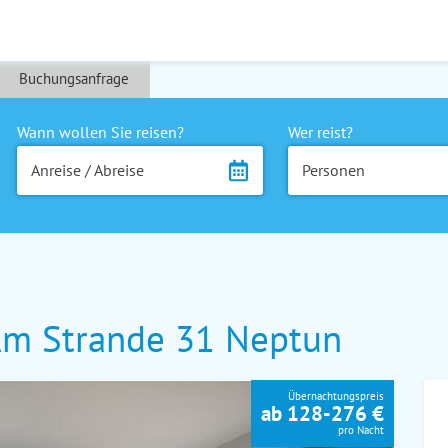
Buchungsanfrage
Wann wollen Sie reisen?
Wer reist?
Anreise / Abreise
Personen
m Strande 31 Neptun
Übernachtungspreis
ab 128-276 €
pro Nacht