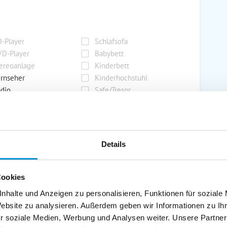
-Player
Schlafsofa
D-Player
Babybett
ereoanlage
Kinderbett
rnseher
Kinderhochstuhl
dio
Safe/Tresor
rport
Grill
Details
rkplatz
Grillplatz
rage
Wintergarten
Cookies
nderspielplatz
Swimmingpool
stellraum
nhalte und Anzeigen zu personalisieren, Funktionen für soziale
Website zu analysieren. Außerdem geben wir Informationen zu I
r soziale Medien, Werbung und Analysen weiter. Unsere Partner