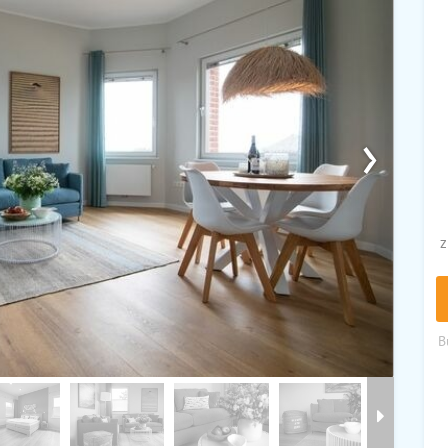
›
z
B