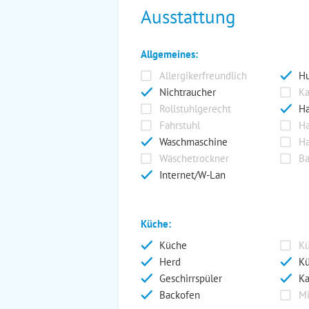
Ausstattung
Allgemeines:
Allergikerfreundlich
Hu
Nichtraucher
Ka
Rollstuhlgerecht
Ha
Fahrstuhl
Ha
Waschmaschine
Ha
Wäschetrockner
Ba
Internet/W-Lan
Küche:
Küche
Kü
Herd
Kü
Geschirrspüler
Ka
Backofen
Mi