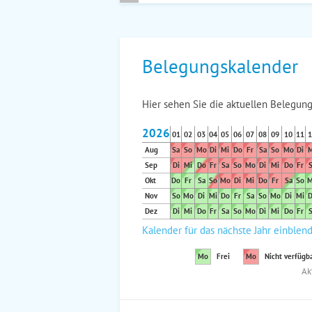
Belegungskalender
Hier sehen Sie die aktuellen Belegung
2026
01
02
03
04
05
06
07
08
09
10
11
1
Aug
Sa
So
Mo
Di
Mi
Do
Fr
Sa
So
Mo
Di
M
Sep
Di
Mi
Do
Fr
Sa
So
Mo
Di
Mi
Do
Fr
S
Okt
Do
Fr
Sa
So
Mo
Di
Mi
Do
Fr
Sa
So
M
Nov
So
Mo
Di
Mi
Do
Fr
Sa
So
Mo
Di
Mi
D
Dez
Di
Mi
Do
Fr
Sa
So
Mo
Di
Mi
Do
Fr
S
Kalender für das nächste Jahr einblen
Mo
Frei
Mo
Nicht verfügb
Ak