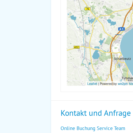
Leaflet
| Powered by
we2p® M
Kontakt und Anfrage
Online Buchung Service Team