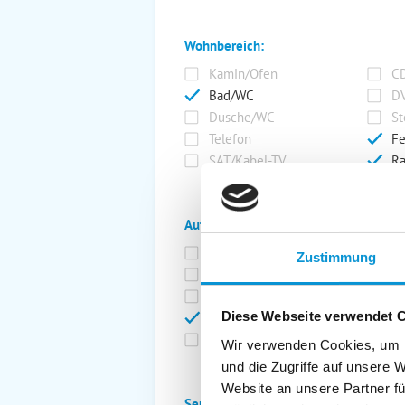
Wohnbereich:
Kamin/Ofen
CD
Bad/WC
DV
Dusche/WC
St
Telefon
Fe
SAT/Kabel-TV
Ra
Außenanlage:
Garten/Liegewiese
Ca
Zustimmung
Gartenstühle
Pa
Liegen
Ga
Diese Webseite verwendet 
Terrasse
Ki
Balkon
Ab
Wir verwenden Cookies, um I
und die Zugriffe auf unsere 
Website an unsere Partner fü
Service: