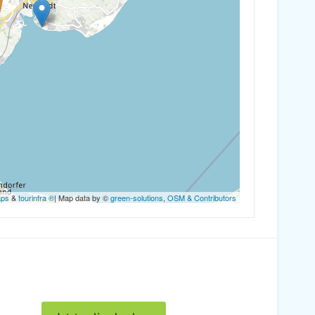
aps
&
tourinfra ®
| Map data by ©
green-solutions
,
OSM & Contributors