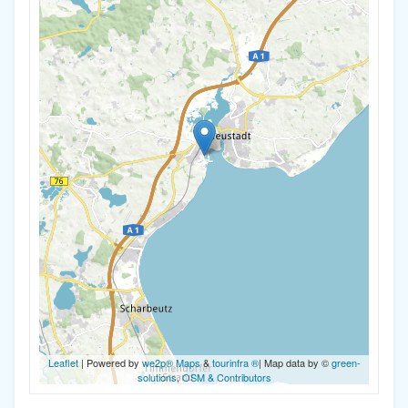
Leaflet
| Powered by
we2p® Maps
&
tourinfra ®
| Map data by ©
green-
solutions
,
OSM & Contributors