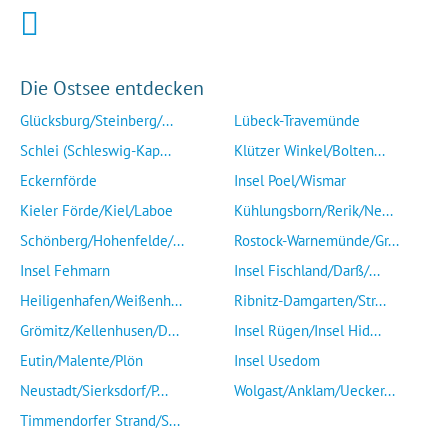
Die Ostsee entdecken
Glücksburg/Steinberg/...
Lübeck-Travemünde
Schlei (Schleswig-Kap...
Klützer Winkel/Bolten...
Eckernförde
Insel Poel/Wismar
Kieler Förde/Kiel/Laboe
Kühlungsborn/Rerik/Ne...
Schönberg/Hohenfelde/...
Rostock-Warnemünde/Gr...
Insel Fehmarn
Insel Fischland/Darß/...
Heiligenhafen/Weißenh...
Ribnitz-Damgarten/Str...
Grömitz/Kellenhusen/D...
Insel Rügen/Insel Hid...
Eutin/Malente/Plön
Insel Usedom
Neustadt/Sierksdorf/P...
Wolgast/Anklam/Uecker...
Timmendorfer Strand/S...