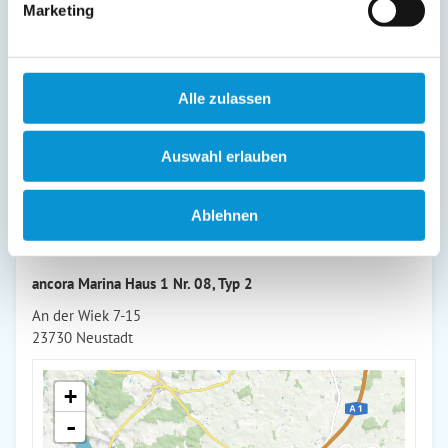
Yachthafen und die Ostsee und seinen weißen Segelbooten
Marketing
und eleganten Motoryachten. Sie werden sich wohlfühlen in
dem in warmen Farben gehaltenen Appartement. Ein
Flachbild-TV und eine komplett ausgestattete Küche sorgen
dafür, dass Sie nicht auf gewohnte Annehmlichkeiten
Alle zulassen
verzichten müssen.
Auswahl erlauben
weiterlesen
Ablehnen
Lage & Adresse des Objektes
ancora Marina Haus 1 Nr. 08, Typ 2
An der Wiek 7-15
23730 Neustadt
+
-