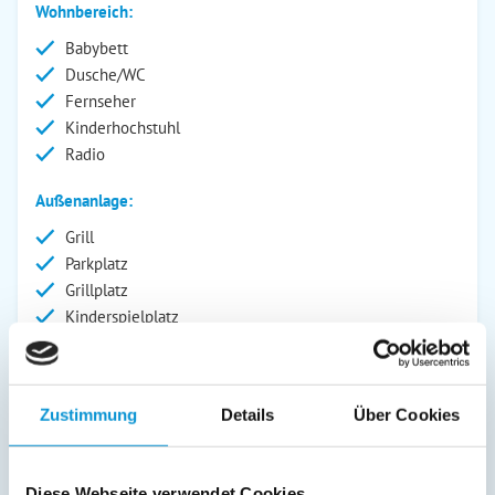
Wohnbereich:
Babybett
Dusche/WC
Fernseher
Kinderhochstuhl
Radio
Außenanlage:
Grill
Parkplatz
Grillplatz
Kinderspielplatz
Balkon
Service:
Zustimmung
Details
Über Cookies
Bettwäsche inkl.
Geschirrtücher inkl.
Handtücher inkl.
Diese Webseite verwendet Cookies