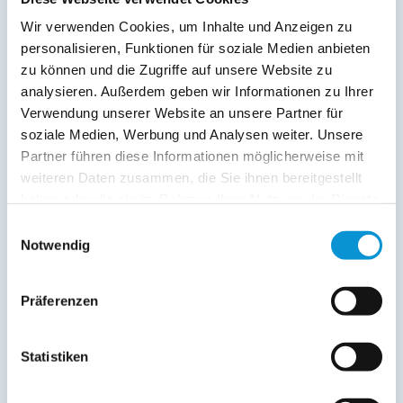
Verpflegung:
Wir verwenden Cookies, um Inhalte und Anzeigen zu
personalisieren, Funktionen für soziale Medien anbieten
Sonstiges:
zu können und die Zugriffe auf unsere Website zu
Großer SPA-Bereich mit Innenpool im Hotelkomplex im
analysieren. Außerdem geben wir Informationen zu Ihrer
Hafen (Verfügbarkeit vorausgesetzt/kostenpflichtig),
Verwendung unserer Website an unsere Partner für
kostenloser Strandkorb am Privatstrand,
soziale Medien, Werbung und Analysen weiter. Unsere
Waschmaschine/Trockner in Gemeinschaftsräumen,
Partner führen diese Informationen möglicherweise mit
überdachte Grillstationen mit Sitzgelegenheiten, Trimm-
weiteren Daten zusammen, die Sie ihnen bereitgestellt
dich-Parcours, Minimarkt, Restaurants, Sealounge Bar,
haben oder die sie im Rahmen Ihrer Nutzung der Dienste
Hundewiese, Motor- und Segelschule, Bootsverleih, tolle
Ausflugsmöglichkeiten in der Nähe
gesammelt haben.
Einwilligungsauswahl
Notwendig
Beschreibung
Präferenzen
Urlaub direkte Wasserkante - komfortabel, familienfreundlich
und modern - im 5-Sterne-Yachthafen ancora Marina
Statistiken
Verbringen Sie Ihre schönsten Tage des Jahres in unserem 3-
Sterne-Appartement mit herrlichem Blick über den