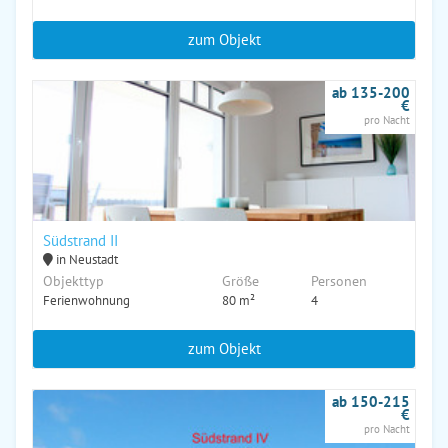
zum Objekt
ab 135-200
€
pro Nacht
Südstrand II
in Neustadt
Objekttyp
Größe
Personen
Ferienwohnung
80 m²
4
zum Objekt
ab 150-215
€
pro Nacht