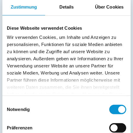
Zuschlag
Zustimmung
Details
Über Cookies
Kurtaxe (OstseeCard) ganzjährig nach Tarif der Stadt Neustadt für Personen
ab 18 Jahre.
Diese Webseite verwendet Cookies
Auf Wunsch kostenlos: Hochstuhl und Kinderreisebett --> bitte rechtzeitig
anmelden.
Wir verwenden Cookies, um Inhalte und Anzeigen zu
personalisieren, Funktionen für soziale Medien anbieten
**Änderungen und Irrtümer vorbehalten**
zu können und die Zugriffe auf unsere Website zu
analysieren. Außerdem geben wir Informationen zu Ihrer
Last Minute
Verwendung unserer Website an unsere Partner für
soziale Medien, Werbung und Analysen weiter. Unsere
Nur gültig von
15.08.2026
195 €
Partner führen diese Informationen möglicherweise mit
- 23.08.2026
für
4
170,62
weiteren Daten zusammen, die Sie ihnen bereitgestellt
€ *
Personen
haben oder die sie im Rahmen Ihrer Nutzung der Dienste
pro Nacht
gesammelt haben.
Einwilligungsauswahl
Notwendig
Präferenzen