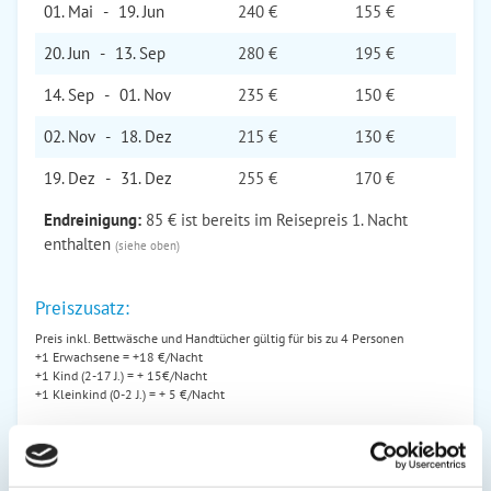
01. Mai
-
19. Jun
240 €
155 €
20. Jun
-
13. Sep
280 €
195 €
14. Sep
-
01. Nov
235 €
150 €
02. Nov
-
18. Dez
215 €
130 €
19. Dez
-
31. Dez
255 €
170 €
Endreinigung:
85 € ist bereits im Reisepreis 1. Nacht
enthalten
(siehe oben)
Preiszusatz:
Preis inkl. Bettwäsche und Handtücher gültig für bis zu 4 Personen
+1 Erwachsene = +18 €/Nacht
+1 Kind (2-17 J.) = + 15€/Nacht
+1 Kleinkind (0-2 J.) = + 5 €/Nacht
Mindestbuchung: 5 Nächte
Mindestbuchung Sommerferien: 7 Nächte
* 2-4 Nächte =
Kurzaufenthalt = 20 €/Pers. mindestens aber 110 €