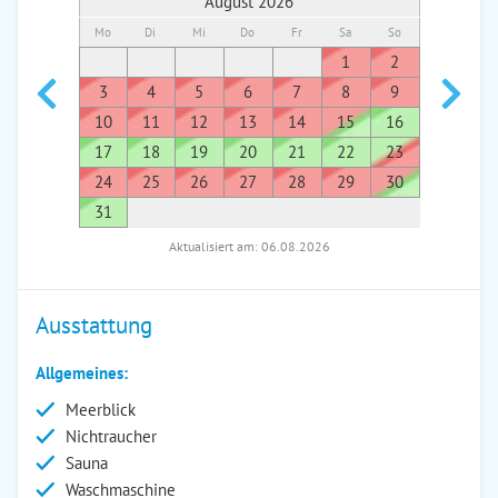
August 2026
Mo
Di
Mi
Do
Fr
Sa
So
Mo
Di
1
2
1
3
4
5
6
7
8
9
7
8
10
11
12
13
14
15
16
14
1
17
18
19
20
21
22
23
21
2
24
25
26
27
28
29
30
28
2
31
Aktualisiert am: 06.08.2026
Ausstattung
Allgemeines:
Meerblick
Nichtraucher
Sauna
Waschmaschine