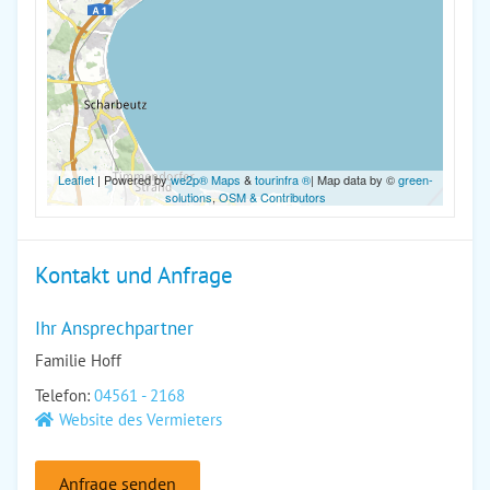
Leaflet
| Powered by
we2p® Maps
&
tourinfra ®
| Map data by ©
green-
solutions
,
OSM & Contributors
Kontakt und Anfrage
Ihr Ansprechpartner
Familie Hoff
Telefon:
04561 - 2168
Website des Vermieters
Anfrage senden