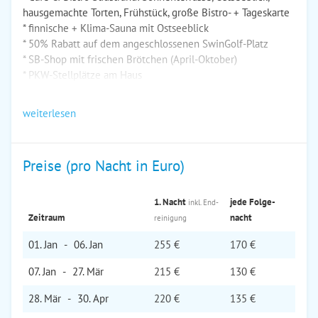
hausgemachte Torten, Frühstück, große Bistro- + Tageskarte
* finnische + Klima-Sauna mit Ostseeblick
* 50% Rabatt auf dem angeschlossenen SwinGolf-Platz
* SB-Shop mit frischen Brötchen (April-Oktober)
* PKW-Stellplätze am Haus
weiterlesen
Preise (pro Nacht in Euro)
1. Nacht
jede Folge­
inkl. End­
Zeitraum
nacht
reinigung
01. Jan
-
06. Jan
255 €
170 €
07. Jan
-
27. Mär
215 €
130 €
28. Mär
-
30. Apr
220 €
135 €