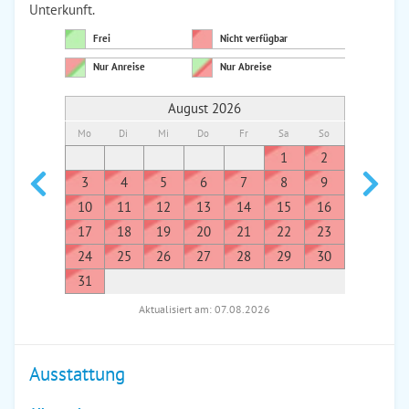
Unterkunft.
Frei
Nicht verfügbar
Nur Anreise
Nur Abreise
August 2026
Mo
Di
Mi
Do
Fr
Sa
So
Mo
Di
1
2
1
3
4
5
6
7
8
9
7
8
10
11
12
13
14
15
16
14
1
17
18
19
20
21
22
23
21
2
24
25
26
27
28
29
30
28
2
31
Aktualisiert am: 07.08.2026
Ausstattung