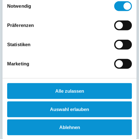
Moderne Ferienwohnung in Pelzerhaken: Stilvoll
Notwendig
eingerichtet, maritimes Flair und nur wenige Schritte zum
Südstrand perfekt für entspannte Tage am Meer.
Präferenzen
weiterlesen
Statistiken
Lage & Adresse des Objektes
Marketing
Premium Quartier Solymar Pelzerhaken - ein kleiner Hund
willkommen
Wiesenstraße 25
Alle zulassen
23730 Pelzerhaken
Auswahl erlauben
+
-
Ablehnen