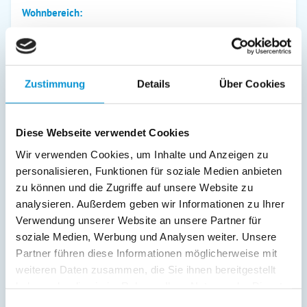
Wohnbereich:
Dusche/WC
Fernseher
Radio
Zustimmung
Details
Über Cookies
Außenanlage:
Gartenstühle
Diese Webseite verwendet Cookies
Parkplatz
Liegen
Wir verwenden Cookies, um Inhalte und Anzeigen zu
Terrasse
personalisieren, Funktionen für soziale Medien anbieten
zu können und die Zugriffe auf unsere Website zu
Service:
analysieren. Außerdem geben wir Informationen zu Ihrer
Verwendung unserer Website an unsere Partner für
Verpflegung:
soziale Medien, Werbung und Analysen weiter. Unsere
Partner führen diese Informationen möglicherweise mit
weiteren Daten zusammen, die Sie ihnen bereitgestellt
Beschreibung
haben oder die sie im Rahmen Ihrer Nutzung der Dienste
gesammelt haben.
Einwilligungsauswahl