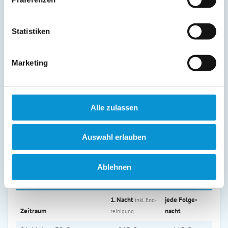
Beschreibung
Rettin ist ideal für erholungssuchende Gäste, die die Ruhe
Statistiken
und Schönheit eines kleinen Strandbades an der Ostsee
genießen möchten.
Die Umgebung ist ideal für Ausflüge mit dem Fahrrad, da
Marketing
weitläufige Fahrradwege vorhanden sind.
Für Familien mit Kindern ist der flach abfallende Sandstrand
hervorragend.
Alle zulassen
weiterlesen
Auswahl erlauben
Preise (pro Nacht in Euro)
Ablehnen
2026
1. Nacht
jede Folge­
inkl. End­
Zeitraum
nacht
reinigung