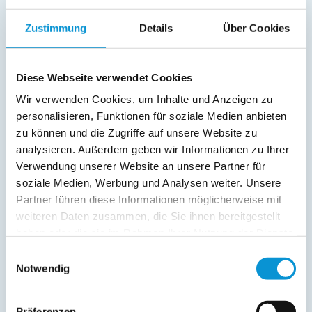
SAT/Kabel-TV
Zustimmung
Details
Über Cookies
Radio
Außenanlage:
Diese Webseite verwendet Cookies
Garten/Liegewiese
Grill
Wir verwenden Cookies, um Inhalte und Anzeigen zu
Gartenstühle
personalisieren, Funktionen für soziale Medien anbieten
Parkplatz
zu können und die Zugriffe auf unsere Website zu
Grillplatz
analysieren. Außerdem geben wir Informationen zu Ihrer
Liegen
Verwendung unserer Website an unsere Partner für
Terrasse
soziale Medien, Werbung und Analysen weiter. Unsere
Abstellraum
Partner führen diese Informationen möglicherweise mit
weiteren Daten zusammen, die Sie ihnen bereitgestellt
Service:
haben oder die sie im Rahmen Ihrer Nutzung der Dienste
gesammelt haben.
Einwilligungsauswahl
Verpflegung:
Notwendig
Präferenzen