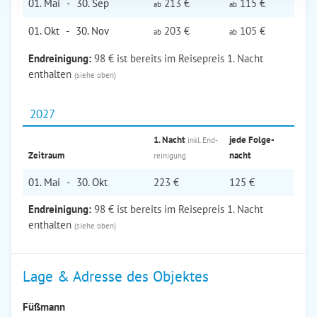
01. Mai
-
30. Sep
213 €
115 €
ab
ab
01. Okt
-
30. Nov
203 €
105 €
ab
ab
Endreinigung:
98 € ist bereits im Reisepreis 1. Nacht
enthalten
(siehe oben)
2027
1. Nacht
jede Folge­
inkl. End­
Zeitraum
nacht
reinigung
01. Mai
-
30. Okt
223 €
125 €
Endreinigung:
98 € ist bereits im Reisepreis 1. Nacht
enthalten
(siehe oben)
Lage & Adresse des Objektes
Füßmann