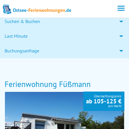
Suchen & Buchen
Last Minute
Buchungsanfrage
Ferienwohnung Füßmann
Übernachtungspreis
ab 105-125 €
pro Nacht