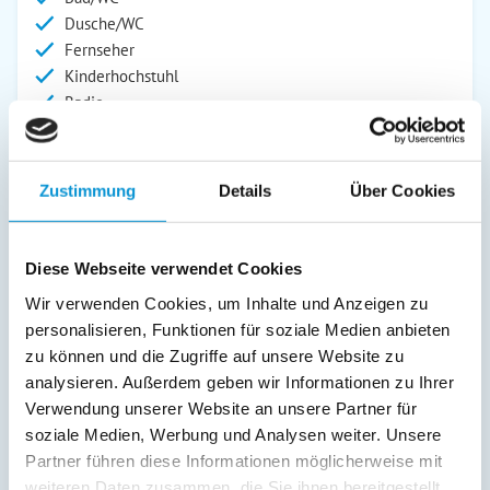
Dusche/WC
Fernseher
Kinderhochstuhl
Radio
Außenanlage:
Gartenstühle
Zustimmung
Details
Über Cookies
Parkplatz
Terrasse
Abstellraum
Diese Webseite verwendet Cookies
Wir verwenden Cookies, um Inhalte und Anzeigen zu
Service:
personalisieren, Funktionen für soziale Medien anbieten
Verpflegung:
zu können und die Zugriffe auf unsere Website zu
analysieren. Außerdem geben wir Informationen zu Ihrer
Verwendung unserer Website an unsere Partner für
soziale Medien, Werbung und Analysen weiter. Unsere
Beschreibung
Partner führen diese Informationen möglicherweise mit
weiteren Daten zusammen, die Sie ihnen bereitgestellt