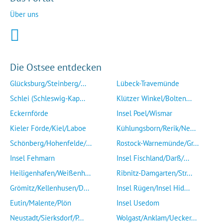
Über uns
Die Ostsee entdecken
Glücksburg/Steinberg/...
Lübeck-Travemünde
Schlei (Schleswig-Kap...
Klützer Winkel/Bolten...
Eckernförde
Insel Poel/Wismar
Kieler Förde/Kiel/Laboe
Kühlungsborn/Rerik/Ne...
Schönberg/Hohenfelde/...
Rostock-Warnemünde/Gr...
Insel Fehmarn
Insel Fischland/Darß/...
Heiligenhafen/Weißenh...
Ribnitz-Damgarten/Str...
Grömitz/Kellenhusen/D...
Insel Rügen/Insel Hid...
Eutin/Malente/Plön
Insel Usedom
Neustadt/Sierksdorf/P...
Wolgast/Anklam/Uecker...