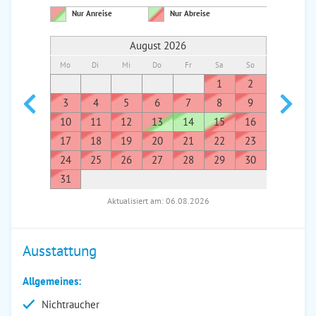
Nur Anreise
Nur Abreise
August 2026
Mo
Di
Mi
Do
Fr
Sa
So
Mo
Di
1
2
1
3
4
5
6
7
8
9
7
8
10
11
12
13
14
15
16
14
1
17
18
19
20
21
22
23
21
2
24
25
26
27
28
29
30
28
2
31
Aktualisiert am: 06.08.2026
Ausstattung
Allgemeines:
Nichtraucher