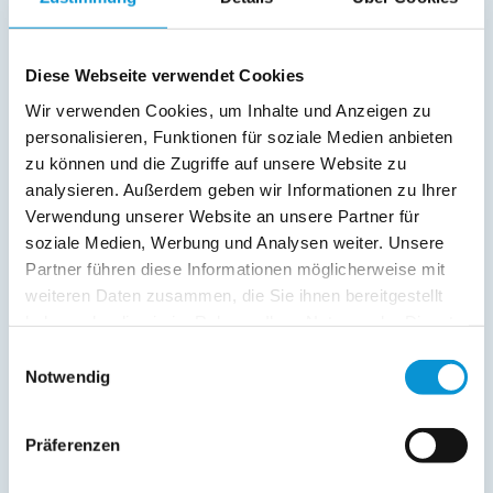
Parkplatz
Liegen
Terrasse
Diese Webseite verwendet Cookies
Wir verwenden Cookies, um Inhalte und Anzeigen zu
Service:
personalisieren, Funktionen für soziale Medien anbieten
Verpflegung:
zu können und die Zugriffe auf unsere Website zu
analysieren. Außerdem geben wir Informationen zu Ihrer
Verwendung unserer Website an unsere Partner für
soziale Medien, Werbung und Analysen weiter. Unsere
Beschreibung
Partner führen diese Informationen möglicherweise mit
weiteren Daten zusammen, die Sie ihnen bereitgestellt
Ferienwohnung Walnut Cottage mit Terrasse in Rettin
haben oder die sie im Rahmen Ihrer Nutzung der Dienste
gesammelt haben.
Einwilligungsauswahl
weiterlesen
Notwendig
Lage & Adresse des Objektes
Präferenzen
Walnut Cottage