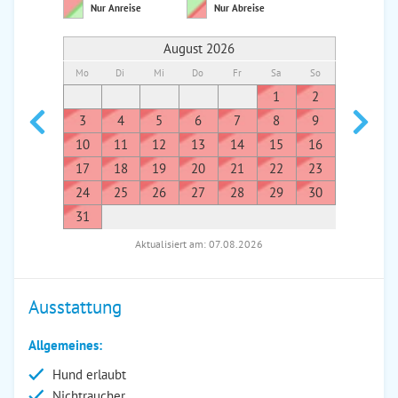
Nur Anreise
Nur Abreise
August 2026
Mo
Di
Mi
Do
Fr
Sa
So
Mo
Di
1
2
1
3
4
5
6
7
8
9
7
8
10
11
12
13
14
15
16
14
1
17
18
19
20
21
22
23
21
2
24
25
26
27
28
29
30
28
2
31
Aktualisiert am: 07.08.2026
Ausstattung
Allgemeines:
Hund erlaubt
Nichtraucher