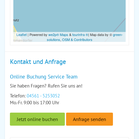
Leaflet
| Powered by
we2p® Maps
&
tourinfra ®
| Map data by ©
green-
solutions
,
OSM & Contributors
Kontakt und Anfrage
Online Buchung Service Team
Sie haben Fragen? Rufen Sie uns an!
Telefon:
04561 - 5253052
Mo.-Fr. 9:00 bis 17:00 Uhr
Jetzt online buchen
Anfrage senden