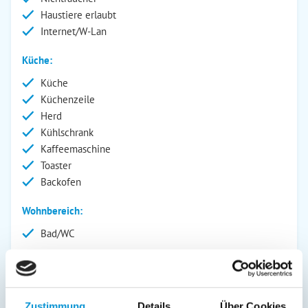
Haustiere erlaubt
Internet/W-Lan
Küche:
Küche
Küchenzeile
Herd
Kühlschrank
Kaffeemaschine
Toaster
Backofen
Wohnbereich:
Bad/WC
Außenanlage:
Garten/Liegewiese
Grill
Zustimmung
Details
Über Cookies