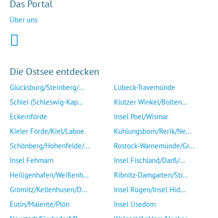
Das Portal
Über uns
Die Ostsee entdecken
Glücksburg/Steinberg/...
Lübeck-Travemünde
Schlei (Schleswig-Kap...
Klützer Winkel/Bolten...
Eckernförde
Insel Poel/Wismar
Kieler Förde/Kiel/Laboe
Kühlungsborn/Rerik/Ne...
Schönberg/Hohenfelde/...
Rostock-Warnemünde/Gr...
Insel Fehmarn
Insel Fischland/Darß/...
Heiligenhafen/Weißenh...
Ribnitz-Damgarten/Str...
Grömitz/Kellenhusen/D...
Insel Rügen/Insel Hid...
Eutin/Malente/Plön
Insel Usedom