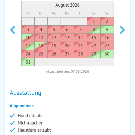
August 2026
Mo
Di
Mi
Do
Fr
Sa
So
Mo
Di
1
2
1
3
4
5
6
7
8
9
7
8
10
11
12
13
14
15
16
14
1
17
18
19
20
21
22
23
21
2
24
25
26
27
28
29
30
28
2
31
Aktualisiert am: 07.08.2026
Ausstattung
Allgemeines:
Hund erlaubt
Nichtraucher
Haustiere erlaubt