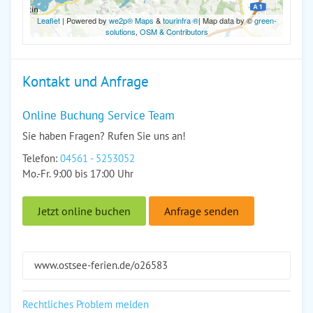
Leaflet
| Powered by
we2p® Maps
&
tourinfra ®
| Map data by ©
green-
solutions
,
OSM & Contributors
Kontakt und Anfrage
Online Buchung Service Team
Sie haben Fragen? Rufen Sie uns an!
Telefon:
04561 - 5253052
Mo.-Fr. 9:00 bis 17:00 Uhr
Jetzt online buchen
Anfrage senden
www.ostsee-ferien.de/o26583
Rechtliches Problem melden