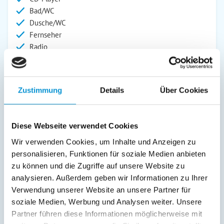
Bad/WC
Dusche/WC
Fernseher
Radio
Außenanlage:
Gartenstühle
Zustimmung
Details
Über Cookies
Parkplatz
Liegen
Terrasse
Diese Webseite verwendet Cookies
Kinderspielplatz
Wir verwenden Cookies, um Inhalte und Anzeigen zu
Service:
personalisieren, Funktionen für soziale Medien anbieten
zu können und die Zugriffe auf unsere Website zu
Verpflegung:
analysieren. Außerdem geben wir Informationen zu Ihrer
Verwendung unserer Website an unsere Partner für
Sonstiges:
soziale Medien, Werbung und Analysen weiter. Unsere
Bad: Einstiegshöhe Duschwanne: ca. 15 cm, Fenster,
Partner führen diese Informationen möglicherweise mit
Haltegriff Terrasse: ca. 25 m², überdacht, eine mit Süd- und