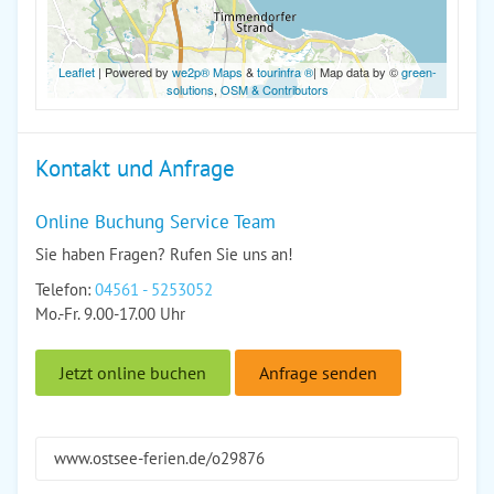
Leaflet
| Powered by
we2p® Maps
&
tourinfra ®
| Map data by ©
green-
solutions
,
OSM & Contributors
Kontakt und Anfrage
Online Buchung Service Team
Sie haben Fragen? Rufen Sie uns an!
Telefon:
04561 - 5253052
Mo.-Fr. 9.00-17.00 Uhr
Jetzt online buchen
Anfrage senden
www.ostsee-ferien.de/o29876