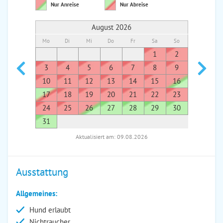
Nur Anreise
Nur Abreise
August 2026
Mo
Di
Mi
Do
Fr
Sa
So
Mo
Di
1
2
1
3
4
5
6
7
8
9
7
8
10
11
12
13
14
15
16
14
1
17
18
19
20
21
22
23
21
2
24
25
26
27
28
29
30
28
2
31
Aktualisiert am: 09.08.2026
Ausstattung
Allgemeines:
Hund erlaubt
Nichtraucher