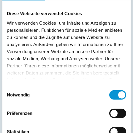
Außenanlage:
Terrasse
Diese Webseite verwendet Cookies
Wir verwenden Cookies, um Inhalte und Anzeigen zu
Service:
personalisieren, Funktionen für soziale Medien anbieten
Verpflegung:
zu können und die Zugriffe auf unsere Website zu
analysieren. Außerdem geben wir Informationen zu Ihrer
Verwendung unserer Website an unsere Partner für
soziale Medien, Werbung und Analysen weiter. Unsere
Beschreibung
Partner führen diese Informationen möglicherweise mit
weiteren Daten zusammen, die Sie ihnen bereitgestellt
haben oder die sie im Rahmen Ihrer Nutzung der Dienste
weiterlesen
gesammelt haben.
Einwilligungsauswahl
Notwendig
Lage & Adresse des Objektes
Präferenzen
Seebrise
Pfingstberg 6
Statistiken