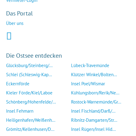
Vermieter-Login
Das Portal
Über uns
Die Ostsee entdecken
Glücksburg/Steinberg/...
Lübeck-Travemünde
Schlei (Schleswig-Kap...
Klützer Winkel/Bolten...
Eckernförde
Insel Poel/Wismar
Kieler Förde/Kiel/Laboe
Kühlungsborn/Rerik/Ne...
Schönberg/Hohenfelde/...
Rostock-Warnemünde/Gr...
Insel Fehmarn
Insel Fischland/Darß/...
Heiligenhafen/Weißenh...
Ribnitz-Damgarten/Str...
Grömitz/Kellenhusen/D...
Insel Rügen/Insel Hid...