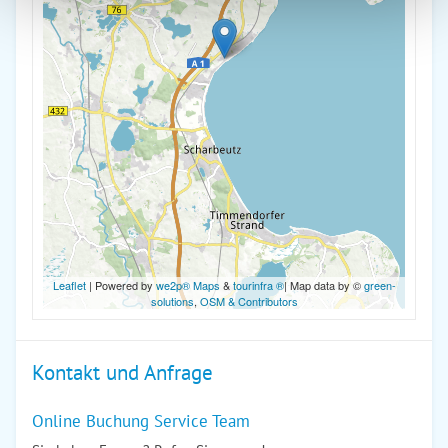
Leaflet
| Powered by
we2p® Maps
&
tourinfra ®
| Map data by ©
green-
solutions
,
OSM & Contributors
Kontakt und Anfrage
Online Buchung Service Team