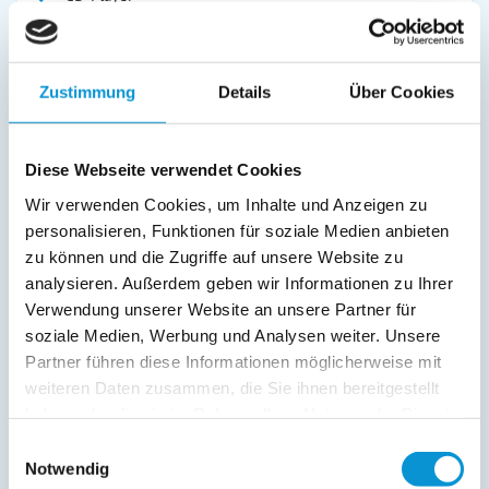
Bad/WC
Stereoanlage
Fernseher
Zustimmung
Details
Über Cookies
Radio
Außenanlage:
Diese Webseite verwendet Cookies
Gartenstühle
Wir verwenden Cookies, um Inhalte und Anzeigen zu
Parkplatz
personalisieren, Funktionen für soziale Medien anbieten
Balkon
zu können und die Zugriffe auf unsere Website zu
Service:
analysieren. Außerdem geben wir Informationen zu Ihrer
Verwendung unserer Website an unsere Partner für
Verpflegung:
soziale Medien, Werbung und Analysen weiter. Unsere
Partner führen diese Informationen möglicherweise mit
weiteren Daten zusammen, die Sie ihnen bereitgestellt
Beschreibung
haben oder die sie im Rahmen Ihrer Nutzung der Dienste
gesammelt haben.
Einwilligungsauswahl
Ferienwohnung Kiekut mit Balkon im Haus Seepferdchen in
Notwendig
Sierksdorf