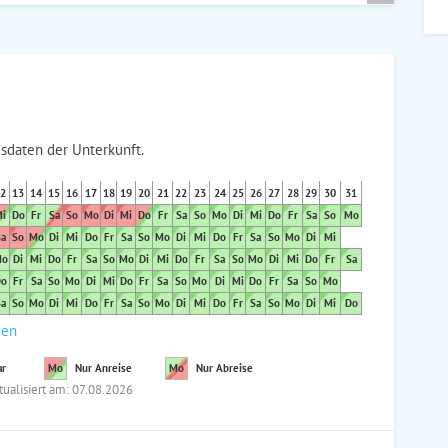
sdaten der Unterkunft.
2
13
14
15
16
17
18
19
20
21
22
23
24
25
26
27
28
29
30
31
i
Do
Fr
Sa
So
Mo
Di
Mi
Do
Fr
Sa
So
Mo
Di
Mi
Do
Fr
Sa
So
Mo
a
So
Mo
Di
Mi
Do
Fr
Sa
So
Mo
Di
Mi
Do
Fr
Sa
So
Mo
Di
Mi
o
Di
Mi
Do
Fr
Sa
So
Mo
Di
Mi
Do
Fr
Sa
So
Mo
Di
Mi
Do
Fr
Sa
o
Fr
Sa
So
Mo
Di
Mi
Do
Fr
Sa
So
Mo
Di
Mi
Do
Fr
Sa
So
Mo
a
So
Mo
Di
Mi
Do
Fr
Sa
So
Mo
Di
Mi
Do
Fr
Sa
So
Mo
Di
Mi
Do
den
ar
Mo
Nur Anreise
Mo
Nur Abreise
tualisiert am: 07.08.2026