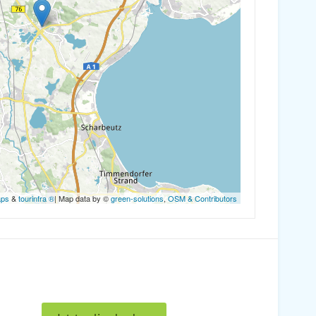
aps
&
tourinfra ®
| Map data by ©
green-solutions
,
OSM & Contributors