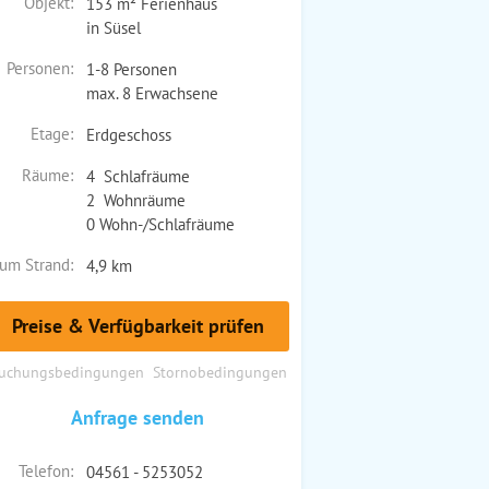
Objekt:
153 m² Ferienhaus
in Süsel
Personen:
1-8 Personen
max. 8 Erwachsene
Etage:
Erdgeschoss
Räume:
4 Schlafräume
2 Wohnräume
0 Wohn-/Schlafräume
um Strand:
4,9 km
Preise & Verfügbarkeit prüfen
uchungsbedingungen
Stornobedingungen
Anfrage senden
Telefon:
04561 - 5253052