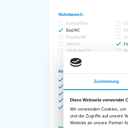
Wohnbereich:
Kamin/Ofen
CD
Bad/WC
DV
Dusche/WC
St
Telefon
Fe
SAT/Kabel-TV
Ra
Außenanlage:
Garten/Liegewiese
Ca
Zustimmung
Gartenstühle
Pa
Liegen
Ga
Diese Webseite verwendet 
Terrasse
Ki
Balkon
Ab
Wir verwenden Cookies, um I
und die Zugriffe auf unsere 
Website an unsere Partner fü
Service: