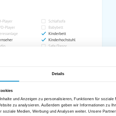
-Player
Schlafsofa
D-Player
Babybett
ereoanlage
Kinderbett
rnseher
Kinderhochstuhl
dio
Safe/Tresor
rport
Grill
Details
rkplatz
Grillplatz
rage
Wintergarten
Cookies
nderspielplatz
Swimmingpool
stellraum
nhalte und Anzeigen zu personalisieren, Funktionen für soziale
Website zu analysieren. Außerdem geben wir Informationen zu I
r soziale Medien, Werbung und Analysen weiter. Unsere Partner