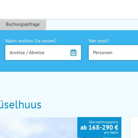
Buchungsanfrage
Wann wollen Sie reisen?
Wer reist?
Anreise / Abreise
Personen
üselhuus
Übernachtungspreis
ab 168-290 €
pro Nacht