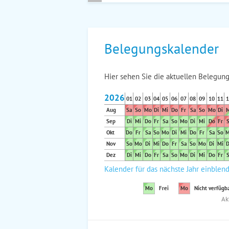
Belegungskalender
Hier sehen Sie die aktuellen Belegung
2026
01
02
03
04
05
06
07
08
09
10
11
1
Aug
Sa
So
Mo
Di
Mi
Do
Fr
Sa
So
Mo
Di
M
Sep
Di
Mi
Do
Fr
Sa
So
Mo
Di
Mi
Do
Fr
S
Okt
Do
Fr
Sa
So
Mo
Di
Mi
Do
Fr
Sa
So
M
Nov
So
Mo
Di
Mi
Do
Fr
Sa
So
Mo
Di
Mi
D
Dez
Di
Mi
Do
Fr
Sa
So
Mo
Di
Mi
Do
Fr
S
Kalender für das nächste Jahr einblen
Mo
Frei
Mo
Nicht verfügb
Ak