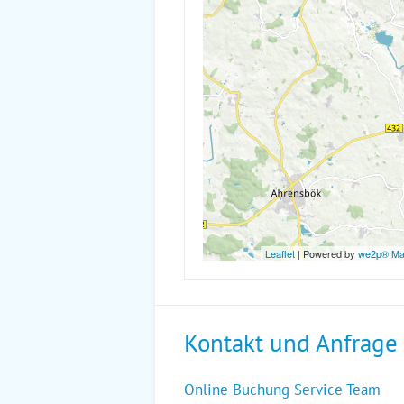
Leaflet
| Powered by
we2p® M
Kontakt und Anfrage
Online Buchung Service Team