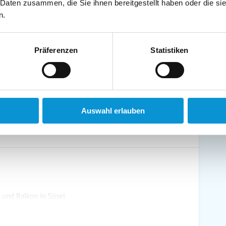
 Daten zusammen, die Sie ihnen bereitgestellt haben oder die s
schirrtücher inkl.
Handtücher inkl.
n.
randkorb am Strand
Bollerwagen
Präferenzen
Statistiken
ühstück möglich
Halbpension möglich
Auswahl erlauben
 und Balkon in Süsel