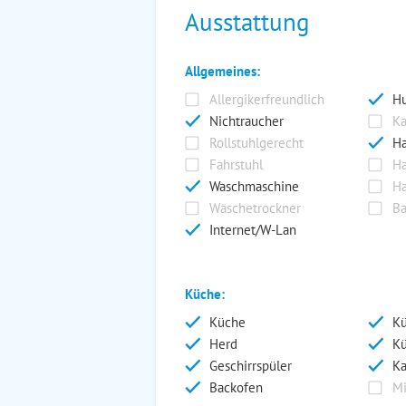
Ausstattung
Allgemeines:
Allergikerfreundlich
Hu
Nichtraucher
Ka
Rollstuhlgerecht
Ha
Fahrstuhl
Ha
Waschmaschine
Ha
Wäschetrockner
Ba
Internet/W-Lan
Küche:
Küche
Kü
Herd
Kü
Geschirrspüler
Ka
Backofen
Mi