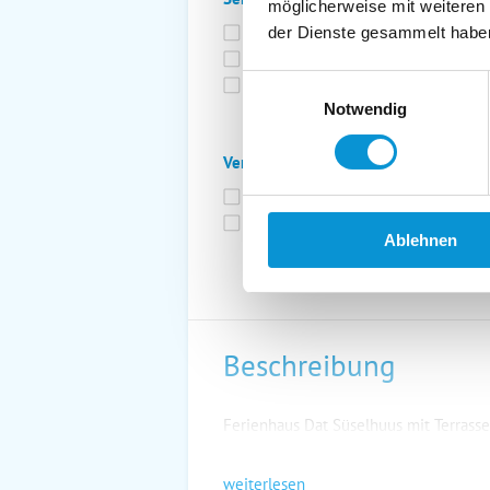
möglicherweise mit weiteren
Bettwäsche inkl.
Ge
der Dienste gesammelt habe
Fahrräder
St
Einwilligungsauswahl
Kurtaxfrei
Notwendig
Verpflegung:
Brötchenservice
Fr
Vollpension möglich
Ablehnen
Beschreibung
Ferienhaus Dat Süselhuus mit Terrasse
weiterlesen