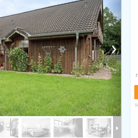
›
z
B