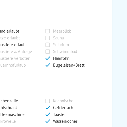
nd erlaubt
Meerblick
tze erlaubt
Sauna
ustiere erlaubt
Solarium
ustiere a. Anfrage
Schwimmbad
ustiere verboten
Haarföhn
uernhofurlaub
Bügeleisen+Brett
chenzeile
Kochnische
hlschrank
Gefrierfach
ffeemaschine
Toaster
krowelle
Wasserkocher