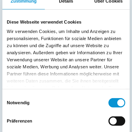
Dusche/WC
Zustimmung
Details
Über Cookies
Fernseher
SAT/Kabel-TV
Radio
Diese Webseite verwendet Cookies
Wir verwenden Cookies, um Inhalte und Anzeigen zu
Außenanlage:
personalisieren, Funktionen für soziale Medien anbieten
Gartenstühle
zu können und die Zugriffe auf unsere Website zu
Parkplatz
analysieren. Außerdem geben wir Informationen zu Ihrer
Terrasse
Verwendung unserer Website an unsere Partner für
Balkon
soziale Medien, Werbung und Analysen weiter. Unsere
Abstellraum
Partner führen diese Informationen möglicherweise mit
weiteren Daten zusammen, die Sie ihnen bereitgestellt
Service:
haben oder die sie im Rahmen Ihrer Nutzung der Dienste
Bettwäsche inkl.
gesammelt haben.
Einwilligungsauswahl
Geschirrtücher inkl.
Notwendig
Kurtaxfrei
Verpflegung:
Präferenzen