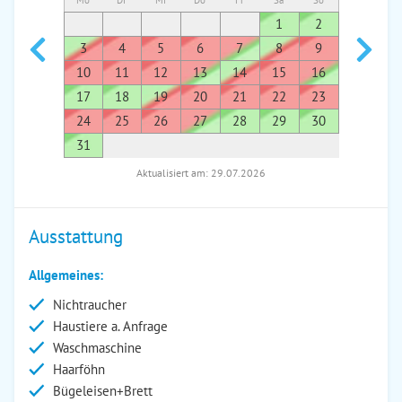
Mo
Di
Mi
Do
Fr
Sa
So
Mo
Di
1
2
1
3
4
5
6
7
8
9
7
8
10
11
12
13
14
15
16
14
1
17
18
19
20
21
22
23
21
2
24
25
26
27
28
29
30
28
2
31
Aktualisiert am: 29.07.2026
Ausstattung
Allgemeines:
Nichtraucher
Haustiere a. Anfrage
Waschmaschine
Haarföhn
Bügeleisen+Brett