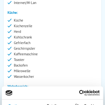
Internet/W-Lan
Küche:
Küche
Küchenzeile
Herd
Kühlschrank
Gefrierfach
Geschirrspüler
Kaffeemaschine
Toaster
Backofen
Mikrowelle
Wasserkocher
Wohnbereich:
Bad/WC
DVD-Player