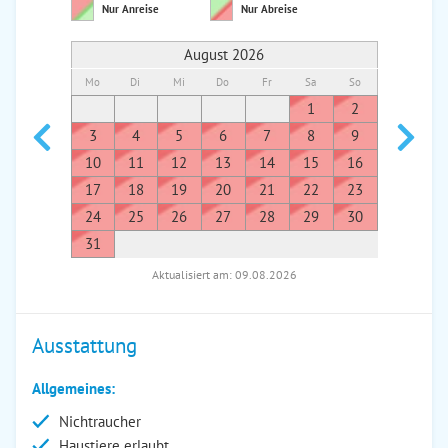
Nur Anreise
Nur Abreise
August 2026
Mo
Di
Mi
Do
Fr
Sa
So
Mo
Di
1
2
1
3
4
5
6
7
8
9
7
8
10
11
12
13
14
15
16
14
1
17
18
19
20
21
22
23
21
2
24
25
26
27
28
29
30
28
2
31
Aktualisiert am: 09.08.2026
Ausstattung
Allgemeines:
Nichtraucher
Haustiere erlaubt