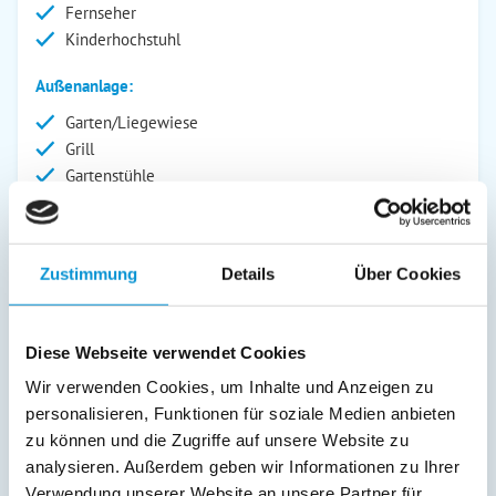
Fernseher
Kinderhochstuhl
Außenanlage:
Garten/Liegewiese
Grill
Gartenstühle
Parkplatz
Liegen
Terrasse
Zustimmung
Details
Über Cookies
Kinderspielplatz
Service:
Diese Webseite verwendet Cookies
Kurtaxfrei
Wir verwenden Cookies, um Inhalte und Anzeigen zu
Verpflegung:
personalisieren, Funktionen für soziale Medien anbieten
zu können und die Zugriffe auf unsere Website zu
Sonstiges:
analysieren. Außerdem geben wir Informationen zu Ihrer
Es stehen kleine Ruderboote und auch ein SUP zur
Verwendung unserer Website an unsere Partner für