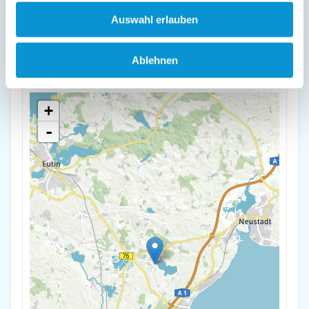
Lage & Adresse des Objektes
Auswahl erlauben
Fischereihof Liebe
Badeweg 4
Ablehnen
23701 Süsel
+
-